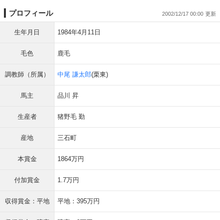
プロフィール
2002/12/17 00:00
生年月日
1984年4月11日
毛色
鹿毛
調教師（所属）
中尾 謙太郎
(栗東)
馬主
品川 昇
生産者
猪野毛 勤
産地
三石町
本賞金
1864万円
付加賞金
1.7万円
収得賞金：平地
平地：395万円