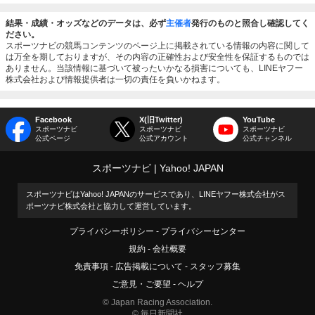
結果・成績・オッズなどのデータは、必ず
主催者
発行のものと照合し確認してく
ださい。
スポーツナビの競馬コンテンツのページ上に掲載されている情報の内容に関して
は万全を期しておりますが、その内容の正確性および安全性を保証するものでは
ありません。当該情報に基づいて被ったいかなる損害についても、LINEヤフー
株式会社および情報提供者は一切の責任を負いかねます。
Facebook
X(旧Twitter)
YouTube
スポーツナビ
スポーツナビ
スポーツナビ
公式ページ
公式アカウント
公式チャンネル
スポーツナビ
Yahoo! JAPAN
スポーツナビはYahoo! JAPANのサービスであり、LINEヤフー株式会社がス
ポーツナビ株式会社と協力して運営しています。
プライバシーポリシー
プライバシーセンター
規約
会社概要
免責事項
広告掲載について
スタッフ募集
ご意見・ご要望
ヘルプ
© Japan Racing Association.
© 毎日新聞社