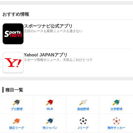
おすすめ情報
スポーツナビ公式アプリ
注目のレースも最新ニュースも逃さない
Yahoo! JAPANアプリ
スポーツ情報やニュース、天気もこれひとつで
種目一覧
MLB
プロ野球
高校野球
大学野球
独立リーグ
侍ジャパン
Jリーグ
海外サッカー