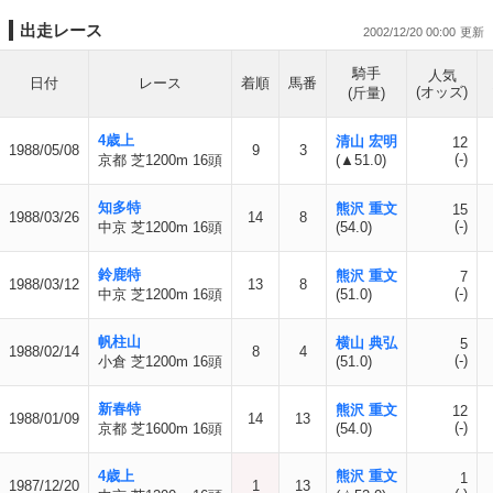
出走レース
2002/12/20 00:00
騎手
人気
日付
レース
着順
馬番
(オッズ)
(斤量)
4歳上
清山 宏明
12
1988/05/08
9
3
(-)
京都 芝1200m 16頭
(▲51.0)
知多特
熊沢 重文
15
1988/03/26
14
8
(-)
中京 芝1200m 16頭
(54.0)
鈴鹿特
熊沢 重文
7
1988/03/12
13
8
(-)
中京 芝1200m 16頭
(51.0)
帆柱山
横山 典弘
5
1988/02/14
8
4
(-)
小倉 芝1200m 16頭
(51.0)
新春特
熊沢 重文
12
1988/01/09
14
13
(-)
京都 芝1600m 16頭
(54.0)
4歳上
熊沢 重文
1
1987/12/20
1
13