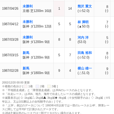
未勝利
熊沢 重文
8
1987/04/26
1
14
(-)
京都 芝1200m 16頭
(☆52.0)
未勝利
林 満明
7
1987/04/12
5
5
(-)
阪神 ダ1200m 12頭
(▲50.0)
未勝利
河内 洋
5
1987/03/28
8
8
(-)
阪神 ダ1200m 9頭
(53.0)
新馬
田島 裕和
8
1987/03/15
5
7
(-)
阪神 ダ1200m 9頭
(☆52.0)
新馬
横山 雄一
9
1987/02/28
9
4
(-)
阪神 ダ1800m 9頭
(△51.0)
2002/12/20 00:00 更新
※着順の色分け [
:1着
:2着
:3着 ]
※「平地競走成績」と「障害競走成績」はJRAのレースのみとなります。
※「出走レース」はJRA、地方、海外で出走したレースの成績となります。
※減量表示は[
:1kg減
:2kg減
:3kg減
:4kg減（※女性騎手のみ）
:2kg減（※5
年以上、又は101勝以上の女性騎手のみ）] です。
※「上3F」表記のデータについて 1993年4月以前では一部のレースが上4F、障害レー
スに関しては平均Fで計測されたデータです。
※JRA主催以外のレースでは一部データがない場合があります。