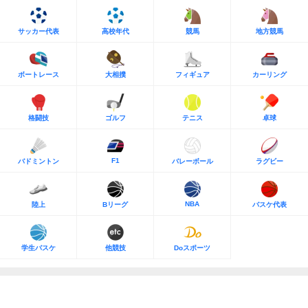
サッカー代表
高校年代
競馬
地方競馬
ボートレース
大相撲
フィギュア
カーリング
格闘技
ゴルフ
テニス
卓球
F1
バドミントン
バレーボール
ラグビー
NBA
陸上
Bリーグ
バスケ代表
学生バスケ
他競技
Doスポーツ