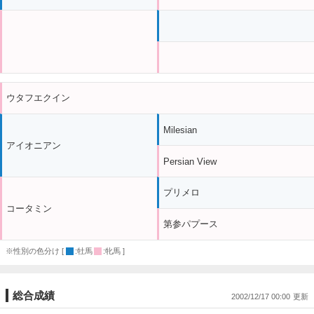
ウタフエクイン
Milesian
アイオニアン
Persian View
プリメロ
コータミン
第参パプース
※性別の色分け [
:牡馬
:牝馬 ]
総合成績
2002/12/17 00:00