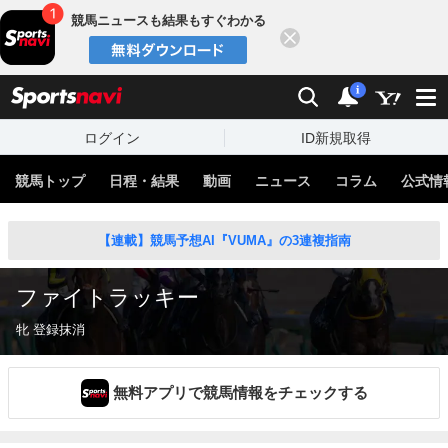
競馬ニュースも結果もすぐわかる
閉じる
スポーツナビ
検索
通知
i
ログイン
ID新規取得
競馬トップ
日程・結果
動画
ニュース
コラム
公式情
【連載】競馬予想AI『VUMA』の3連複指南
ファイトラッキー
牝 登録抹消
無料アプリで競馬情報をチェックする