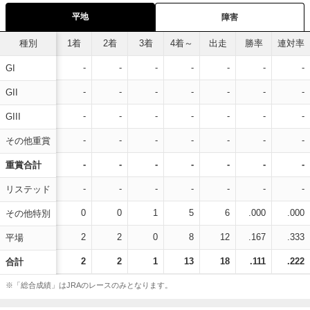
平地
障害
種別
1着
2着
3着
4着～
出走
勝率
連対率
-
-
-
-
-
-
-
GI
-
-
-
-
-
-
-
GII
-
-
-
-
-
-
-
GIII
-
-
-
-
-
-
-
その他重賞
-
-
-
-
-
-
-
重賞合計
-
-
-
-
-
-
-
リステッド
0
0
1
5
6
.000
.000
その他特別
2
2
0
8
12
.167
.333
平場
2
2
1
13
18
.111
.222
合計
※「総合成績」はJRAのレースのみとなります。