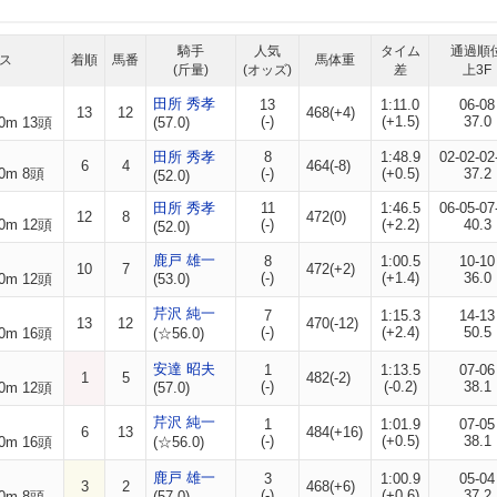
騎手
人気
タイム
通過順
ス
着順
馬番
馬体重
(斤量)
(オッズ)
差
上3F
田所 秀孝
13
1:11.0
06-08
13
12
468(+4)
(-)
(+1.5)
37.0
0m 13頭
(57.0)
田所 秀孝
8
1:48.9
02-02-02
6
4
464(-8)
0m 8頭
(-)
(+0.5)
37.2
(52.0)
田所 秀孝
11
1:46.5
06-05-07
12
8
472(0)
0m 12頭
(-)
(+2.2)
40.3
(52.0)
鹿戸 雄一
8
1:00.5
10-10
10
7
472(+2)
(-)
(+1.4)
36.0
0m 12頭
(53.0)
芹沢 純一
7
1:15.3
14-13
13
12
470(-12)
(-)
(+2.4)
50.5
0m 16頭
(☆56.0)
安達 昭夫
1
1:13.5
07-06
1
5
482(-2)
(-)
(-0.2)
38.1
0m 12頭
(57.0)
芹沢 純一
1
1:01.9
07-05
6
13
484(+16)
(-)
(+0.5)
38.1
0m 16頭
(☆56.0)
鹿戸 雄一
3
1:00.9
05-04
3
2
468(+6)
(-)
(+0.6)
37.2
0m 8頭
(57.0)