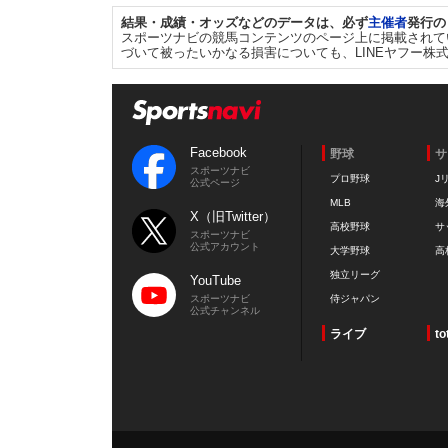
結果・成績・オッズなどのデータは、必ず
主催者
発行の
スポーツナビの競馬コンテンツのページ上に掲載されて
づいて被ったいかなる損害についても、LINEヤフー株
Facebook
野球
サ
スポーツナビ
プロ野球
J
公式ページ
MLB
海
X（旧Twitter）
高校野球
サ
スポーツナビ
公式アカウント
大学野球
高
独立リーグ
YouTube
スポーツナビ
侍ジャパン
公式チャンネル
ライブ
to