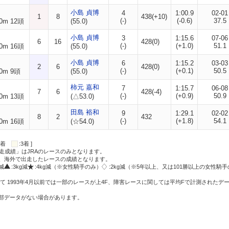
小島 貞博
4
1:00.9
02-01
1
8
438(+10)
(-)
(-0.6)
37.5
0m 12頭
(55.0)
小島 貞博
3
1:15.6
07-06
6
16
428(0)
(-)
(+1.0)
51.1
0m 16頭
(55.0)
小島 貞博
6
1:15.2
03-03
2
6
428(0)
(-)
(+0.1)
50.5
0m 9頭
(55.0)
柿元 嘉和
7
1:15.7
06-08
7
6
428(-4)
(-)
(+0.9)
50.9
0m 13頭
(△53.0)
田島 裕和
9
1:29.1
02-02
8
2
432
(-)
(+1.8)
54.1
0m 16頭
(☆54.0)
:2着
:3着 ]
走成績」はJRAのレースのみとなります。
方、海外で出走したレースの成績となります。
g減
:3kg減
:4kg減（※女性騎手のみ）
:2kg減（※5年以上、又は101勝以上の女性騎手
て 1993年4月以前では一部のレースが上4F、障害レースに関しては平均Fで計測されたデ
一部データがない場合があります。