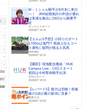
2026/8/7 18:20
M・ミシェル騎手が8月末に来日
へ！ JRA短期免許の申請が通れ
ば美浦を拠点に29日から騎乗予
率
定
サンケイスポーツ
-
2026/8/7 18:16
-
【エルムS予想】小回りのダート
-
1700mは鬼門!? 実績上位もコー
ス適性に疑問が残る人気馬
-
netkeiba
2026/8/7 18:15
-
【園田】現地配信番組「HUK
-
Campus Live」13日スタート
.250
初回は今村聖奈騎手出演
日刊スポーツ
.357
2026/8/7 18:10
.318
【レパードS】能力は別格！鉄板
級の1頭が夏の新潟に見参！
競馬ラボ
2026/8/7 18:03