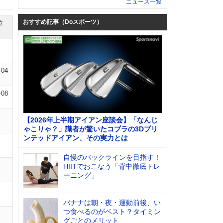
ニュース一覧
おすすめ記事（Doスポーツ）
位
-04
-08
【2026年上半期アイアン座談会】「なんじ
ゃこりゃ？」識者が驚いたコブラの3Dプリ
ンテッドアイアン、その実力とは
自慢のバックラインを目指す！
HIITでおこなう「背中徹底トレ
ーニング」
バナナは朝・夜・運動前後、い
つ食べるのがベスト？タイミン
グごとのメリット