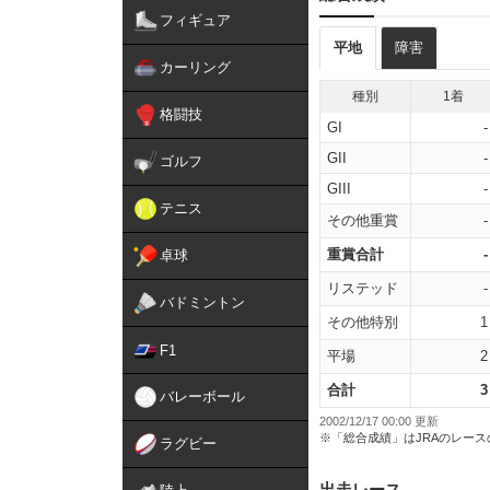
フィギュア
平地
障害
カーリング
種別
1着
格闘技
GI
-
GII
-
ゴルフ
GIII
-
テニス
その他重賞
-
重賞合計
-
卓球
リステッド
-
バドミントン
その他特別
1
F1
平場
2
合計
3
バレーボール
2002/12/17 00:00 更新
※「総合成績」はJRAのレー
ラグビー
出走レース