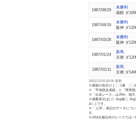
未勝利
1987/08/29
函館 ダ100
未勝利
1987/04/19
阪神 ダ120
未勝利
1987/03/28
阪神 ダ120
新馬
1987/01/24
京都 ダ120
新馬
1987/01/11
京都 ダ140
2002/12/20 00:00 更新
※着順の色分け [
:1着
※「平地競走成績」と「障害競
※「出走レース」はJRA、地
※減量表示は[
:1kg減
:2k
み）] です。
※「上3F」表記のデータについ
す。
※JRA主催以外のレースでは