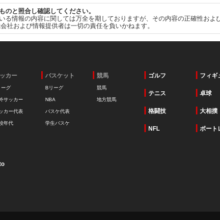
ものと照合し確認してください。
いる情報の内容に関しては万全を期しておりますが、その内容の正確性およ
式会社および情報提供者は一切の責任を負いかねます。
ッカー
バスケット
競馬
ゴルフ
フィギ
リーグ
Bリーグ
競馬
テニス
卓球
外サッカー
NBA
地方競馬
格闘技
大相撲
ッカー代表
バスケ代表
校年代
学生バスケ
NFL
ボート
to