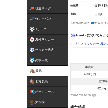
生産者
森野 利政
独立リーグ
産地
日高町
侍ジャパン
※性別の色分け [
:牡馬
:牝
Jリーグ
Agent i に聞いてみよ
海外サッカー
リキアイフジオー 馬名
サッカー代表
高校年代
本賞金
競馬
3230万円
地方競馬
連対時
428kg 
ボートレース
2002/12/17 00:00
大相撲
総合成績