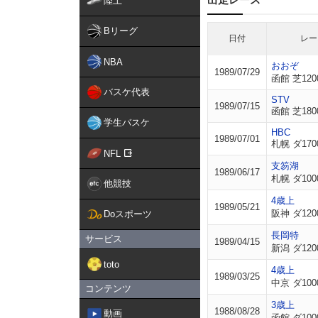
陸上
Bリーグ
日付
レー
NBA
おおぞ
1989/07/29
函館 芝120
バスケ代表
STV
1989/07/15
函館 芝180
学生バスケ
HBC
1989/07/01
札幌 ダ170
NFL
支笏湖
1989/06/17
札幌 ダ100
他競技
4歳上
1989/05/21
阪神 ダ120
Doスポーツ
長岡特
サービス
1989/04/15
新潟 ダ120
toto
4歳上
1989/03/25
中京 ダ100
コンテンツ
3歳上
1988/08/28
動画
函館 ダ100