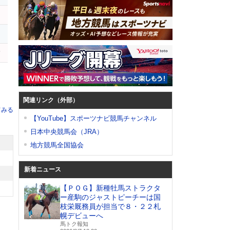
ウ
ハ
関連リンク（外部）
てみる
【YouTube】スポーツナビ競馬チャンネル
日本中央競馬会（JRA）
地方競馬全国協会
新着ニュース
【ＰＯＧ】新種牡馬ストラクタ
ー産駒のジャストピーチーは国
枝栄厩務員が担当で８・２２札
幌デビューへ
馬トク報知