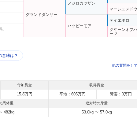
メジロカツザン
マーシユメド
グランドダンサー
テイエポロ
ハツピーモア
馬 ]
クヰーンオブ
ーツ
う
の意味は？
他の質問をし
付加賞金
収得賞金
15.8万円
平地：605万円
障害：0万円
の馬体重
連対時の斤量
〜 482kg
53.0kg 〜 57.0kg