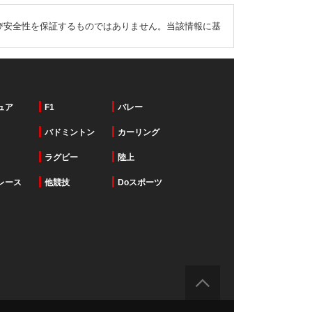
び安全性を保証するものではありません。当該情報に基
ュア
F1
バレー
バドミントン
カーリング
ラグビー
陸上
レース
他競技
Doスポーツ