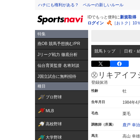
ハチにも権利がある？ ペルーの新しいルール
IDでもっと便利に
新規取得
ログイン
［おトク］10
特集
燕OB 競馬予想挑む/PR
競馬トップ
日程・
Jリーグ戦力 徹底分析
仙台育英監督 名将対談
リキアイフ
J国立試合に無料招待
登録抹消
種目
性齢
牡
プロ野球
生年月日
1984年4
MLB
毛色
栗毛
高校野球
調教師（所属）
鹿戸 幸治
馬主
高山 幸雄
大学野球