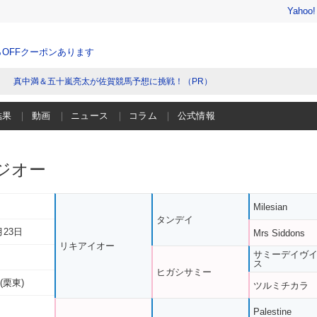
Yahoo
％OFFクーポンあります
真中満＆五十嵐亮太が佐賀競馬予想に挑戦！（PR）
結果
動画
ニュース
コラム
公式情報
ジオー
Milesian
タンデイ
月23日
Mrs Siddons
リキアイオー
サミーデイヴ
ス
ヒガシサミー
(栗東)
ツルミチカラ
Palestine