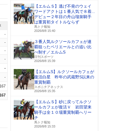
【エルムＳ】逃げ不発のウェイ
ワードアクトは１番人気で８着...
デビュー２年目の舟山瑠泉騎手
は重賞初タイトルならず
率
馬トク報知
2026/8/8 15:40
-
３番人気ルクソールカフェが連
-
覇狙ったペリエールとの追い比
-
べ制す／エルムS
日刊スポーツ
-
2026/8/8 15:39
-
【エルムS】ルクソールカフェが
復活白星 昨年の武蔵野S以来の
-
重賞制覇
.167
スポニチアネックス
2026/8/8 15:35
.167
【エルムＳ】砂に戻ってルクソ
ールカフェが復活Ｖ 岩田望来
騎手は全１０場重賞制覇へリー
チ
馬トク報知
2026/8/8 15:33