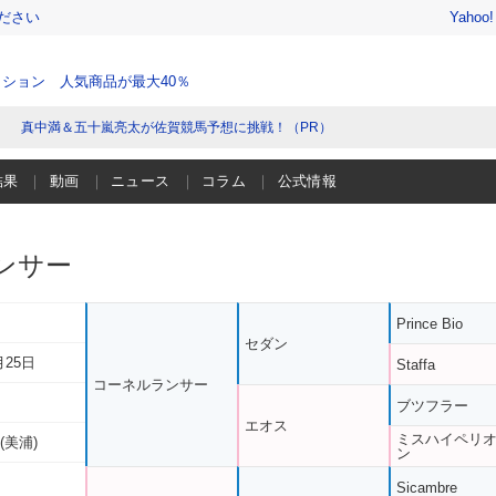
ださい
Yahoo
ション 人気商品が最大40％
真中満＆五十嵐亮太が佐賀競馬予想に挑戦！（PR）
結果
動画
ニュース
コラム
公式情報
ンサー
Prince Bio
セダン
月25日
Staffa
コーネルランサー
ブツフラー
エオス
ミスハイペリ
(美浦)
ン
Sicambre