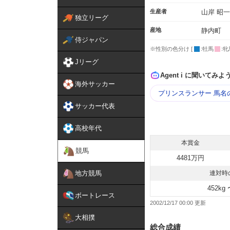
生産者
山岸 昭一
独立リーグ
産地
静内町
侍ジャパン
※性別の色分け [
:牡馬
:牝
Jリーグ
Agent i に聞いてみよ
海外サッカー
プリンスランサー 馬名
サッカー代表
高校年代
本賞金
競馬
4481万円
地方競馬
連対時
452kg 
ボートレース
2002/12/17 00:00
大相撲
総合成績