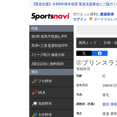
【緊急支援】令和8年熊本地震 緊急支援募金にご協力く
IDでもっと便利に
新規取得
ログイン
ボーナスセレク
特集
燕OB 競馬予想挑む/PR
競馬トップ
日程・
髙津×三浦 監督対談/PR
Jリーグ戦力 徹底分析
プリンスラ
J国立試合に無料招待
登録抹消
種目
性齢
牡
プロ野球
生年月日
1984年3
MLB
毛色
鹿毛
高校野球
調教師（所属）
栗田 博憲
馬主
渡邉 満男
大学野球