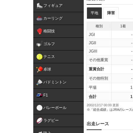
フィギュア
平地
障害
カーリング
種別
1着
格闘技
JGI
-
JGII
-
ゴルフ
JGIII
-
テニス
その他重賞
-
重賞合計
-
卓球
その他特別
-
バドミントン
平場
1
F1
合計
1
2002/12/17 00:00 更新
バレーボール
※「総合成績」はJRAのレー
ラグビー
出走レース