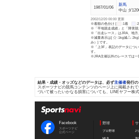
新馬
1987/01/06
中山 ダ120
2002/12/20 00:00 更新
※着順の色分け [
:1着
※「平地競走成績」と「障害競
※「出走レース」はJRA、地
※減量表示は[
:1kg減
:2k
み）] です。
※「上3F」表記のデータについ
す。
※JRA主催以外のレースでは
結果・成績・オッズなどのデータは、必ず
主催者
発行の
スポーツナビの競馬コンテンツのページ上に掲載されて
づいて被ったいかなる損害についても、LINEヤフー株
Facebook
野球
サ
スポーツナビ
プロ野球
J
公式ページ
MLB
海