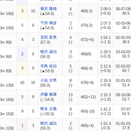
菊沢 隆徳
4
2:09.0
06-07-08
3
10
468(-2)
(-)
(+0.6)
40.5
0m 10頭
(▲54.0)
千田 輝彦
2
2:07.5
02-03-06
5
6
470(-2)
(-)
(+0.4)
40.2
0m 10頭
(▲54.0)
安田 富男
4
1:54.1
02-02-03
4
3
472(+6)
(-)
(+1.3)
38.5
0m 9頭
(57.0)
蛯沢 誠治
3
2:28.5
03-03-02
2
6
466(0)
(-)
(+0.3)
50.3
0m 9頭
(56.0)
寺島 祐治
5
2:12.6
02-02-02
3
5
466(-4)
(-)
(+0.6)
50.7
0m 8頭
(▲53.0)
小迫 次男
8
2:16.9
01-01-01
10
10
470(+8)
(-)
(+0.9)
51.4
0m 13頭
(56.0)
伊藤 暢康
13
2:15.3
09-10-06
5
8
462(+12)
(-)
(+1.0)
53.7
0m 16頭
(△54.0)
蛯名 正義
9
1:41.2
07-07
9
5
450(-10)
(-)
(+2.2)
52.5
0m 15頭
(☆55.0)
蛯沢 誠治
2
1:51.4
01-01-01
1
3
460(+4)
(-)
(-0.3)
37.8
0m 12頭
(55.0)