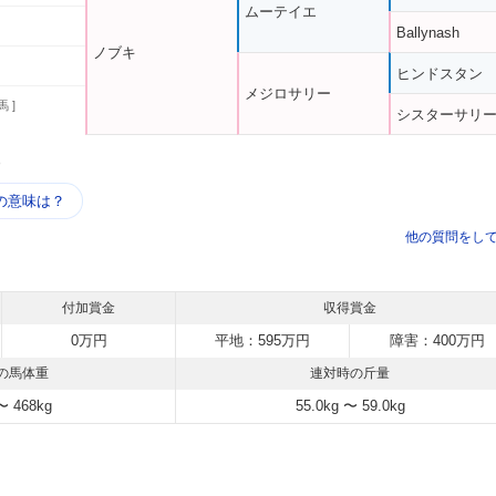
ムーテイエ
Ballynash
ノブキ
ヒンドスタン
メジロサリー
馬 ]
シスターサリ
う
の意味は？
他の質問をし
付加賞金
収得賞金
0万円
平地：595万円
障害：400万円
の馬体重
連対時の斤量
〜 468kg
55.0kg 〜 59.0kg