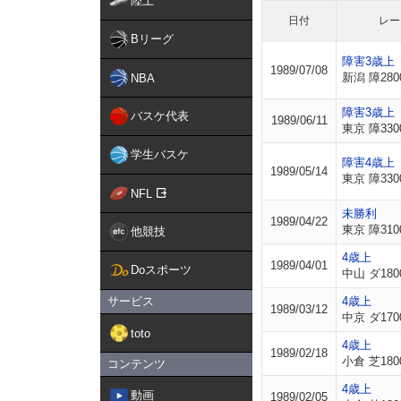
陸上
日付
レー
Bリーグ
障害3歳上
1989/07/08
新潟 障280
NBA
障害3歳上
バスケ代表
1989/06/11
東京 障330
学生バスケ
障害4歳上
1989/05/14
東京 障330
NFL
未勝利
1989/04/22
東京 障310
他競技
4歳上
1989/04/01
Doスポーツ
中山 ダ180
サービス
4歳上
1989/03/12
中京 ダ170
toto
4歳上
1989/02/18
小倉 芝180
コンテンツ
4歳上
動画
1989/02/05