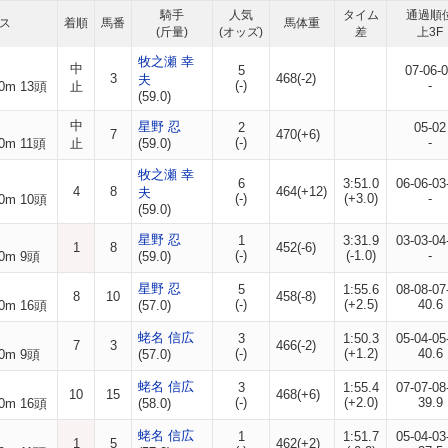
騎手
人気
タイム
通過順
ス
着順
馬番
馬体重
(斤量)
(オッズ)
差
上3F
牧之瀬 幸
中
5
07-06-
3
468(-2)
夫
(-)
-
0m 13頭
止
(59.0)
中
星野 忍
2
05-02
7
470(+6)
(-)
-
0m 11頭
止
(59.0)
牧之瀬 幸
6
3:51.0
06-06-03
4
8
464(+12)
夫
(-)
(+3.0)
-
0m 10頭
(59.0)
星野 忍
1
3:31.9
03-03-04
1
8
452(-6)
(-)
(-1.0)
-
0m 9頭
(59.0)
星野 忍
5
1:55.6
08-08-07
8
10
458(-8)
(-)
(+2.5)
40.6
0m 16頭
(57.0)
蛯名 信広
3
1:50.3
05-04-05
7
3
466(-2)
(-)
(+1.2)
40.6
0m 9頭
(57.0)
蛯名 信広
3
1:55.4
07-07-08
10
15
468(+6)
(-)
(+2.0)
39.9
0m 16頭
(58.0)
蛯名 信広
1
1:51.7
05-04-03
1
5
462(+2)