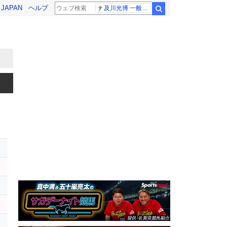
! JAPAN
ヘルプ
及川光博 一般女性
検索
オ