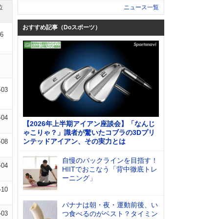
位
ニュース一覧
おすすめ記事（Doスポーツ）
06
-03
-04
【2026年上半期アイアン座談会】「なんじ
ゃこりゃ？」識者が驚いたコブラの3Dプリ
ンテッドアイアン、その実力とは
-08
自慢のバックラインを目指す！
-04
HIITでおこなう「背中徹底トレ
ーニング」
-10
バナナは朝・夜・運動前後、い
-03
つ食べるのがベスト？タイミン