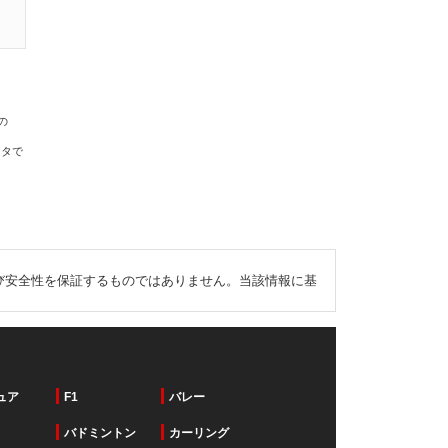
の
ータで
び安全性を保証するものではありません。当該情報に基
ュア
F1
バレー
バドミントン
カーリング