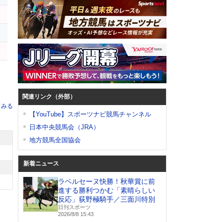
ー
関連リンク（外部）
てみる
【YouTube】スポーツナビ競馬チャンネル
日本中央競馬会（JRA）
地方競馬全国協会
新着ニュース
ラベルセーヌ快勝！秋華賞に前
進する勝利つかむ「素晴らしい
反応」荻野極騎手／三面川特別
日刊スポーツ
2026/8/8 15:43