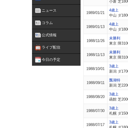
小倉 芝180
4歳上
ニュース
1989/01/21
中山 ダ180
コラム
4歳上
1989/01/13
中山 ダ180
公式情報
未勝利
1988/11/26
東京 障310
ライブ配信
未勝利
1988/11/13
東京 障310
今日の予定
3歳上
1988/10/01
新潟 ダ170
瓢湖特
1988/09/11
新潟 芝220
3歳上
1988/08/20
函館 芝200
3歳上
1988/07/30
札幌 ダ150
3歳上
1988/07/17
札幌 ダ180