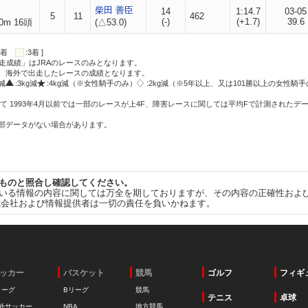
柴田 善臣
14
1:14.7
03-05
5
11
462
(-)
(+1.7)
39.6
0m 16頭
(△53.0)
:2着
:3着 ]
走成績」はJRAのレースのみとなります。
方、海外で出走したレースの成績となります。
g減
:3kg減
:4kg減（※女性騎手のみ）
:2kg減（※5年以上、又は101勝以上の女性騎手
て 1993年4月以前では一部のレースが上4F、障害レースに関しては平均Fで計測されたデ
一部データがない場合があります。
ものと照合し確認してください。
いる情報の内容に関しては万全を期しておりますが、その内容の正確性およ
式会社および情報提供者は一切の責任を負いかねます。
ッカー
バスケット
競馬
ゴルフ
フィギ
リーグ
Bリーグ
競馬
テニス
卓球
外サッカー
NBA
地方競馬