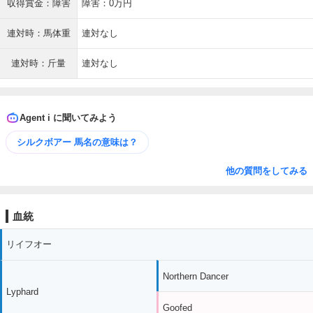
収得賞金：障害
障害：0万円
連対時：馬体重
連対なし
連対時：斤量
連対なし
Agent i に聞いてみよう
シルクボアー 馬名の意味は？
他の質問をしてみる
血統
リイフオー
Northern Dancer
Lyphard
Goofed