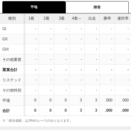
平地
障害
種別
1着
2着
3着
4着～
出走
勝率
連対率
-
-
-
-
-
-
-
GI
-
-
-
-
-
-
-
GII
-
-
-
-
-
-
-
GIII
-
-
-
-
-
-
-
その他重賞
-
-
-
-
-
-
-
重賞合計
-
-
-
-
-
-
-
リステッド
-
-
-
-
-
-
-
その他特別
0
0
0
3
3
.000
.000
平場
0
0
0
3
3
.000
.000
合計
※「総合成績」はJRAのレースのみとなります。