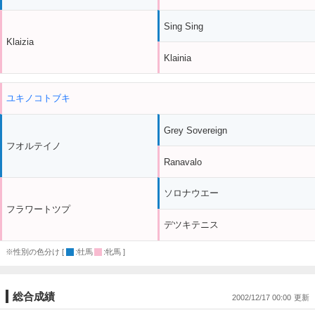
Sing Sing
Klaizia
Klainia
ユキノコトブキ
Grey Sovereign
フオルテイノ
Ranavalo
ソロナウエー
フラワートツプ
デツキテニス
※性別の色分け [
:牡馬
:牝馬 ]
総合成績
2002/12/17 00:00