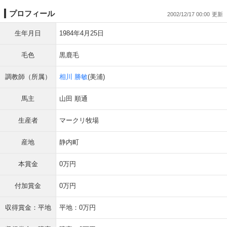
プロフィール
2002/12/17 00:00
生年月日
1984年4月25日
毛色
黒鹿毛
調教師（所属）
相川 勝敏
(美浦)
馬主
山田 順通
生産者
マークリ牧場
産地
静内町
本賞金
0万円
付加賞金
0万円
収得賞金：平地
平地：0万円