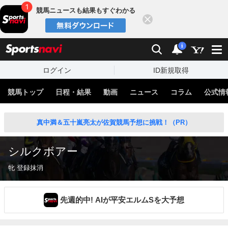
競馬ニュースも結果もすぐわかる
閉じる
スポーツナビ
検索
通知
i
ログイン
ID新規取得
競馬トップ
日程・結果
動画
ニュース
コラム
公式情
真中満＆五十嵐亮太が佐賀競馬予想に挑戦！（PR）
シルクボアー
牝 登録抹消
先週的中! AIが平安エルムSを大予想