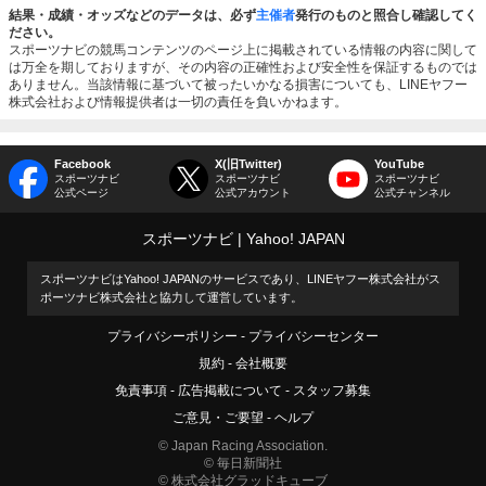
結果・成績・オッズなどのデータは、必ず
主催者
発行のものと照合し確認してく
ださい。
スポーツナビの競馬コンテンツのページ上に掲載されている情報の内容に関して
は万全を期しておりますが、その内容の正確性および安全性を保証するものでは
ありません。当該情報に基づいて被ったいかなる損害についても、LINEヤフー
株式会社および情報提供者は一切の責任を負いかねます。
Facebook
X(旧Twitter)
YouTube
スポーツナビ
スポーツナビ
スポーツナビ
公式ページ
公式アカウント
公式チャンネル
スポーツナビ
Yahoo! JAPAN
スポーツナビはYahoo! JAPANのサービスであり、LINEヤフー株式会社がス
ポーツナビ株式会社と協力して運営しています。
プライバシーポリシー
プライバシーセンター
規約
会社概要
免責事項
広告掲載について
スタッフ募集
ご意見・ご要望
ヘルプ
© Japan Racing Association.
© 毎日新聞社
© 株式会社グラッドキューブ