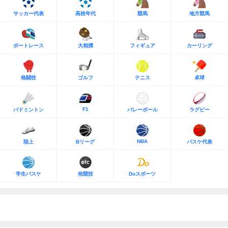
サッカー代表
高校年代
競馬
地方競馬
ボートレース
大相撲
フィギュア
カーリング
格闘技
ゴルフ
テニス
卓球
F1
バドミントン
バレーボール
ラグビー
NBA
陸上
Bリーグ
バスケ代表
学生バスケ
他競技
Doスポーツ