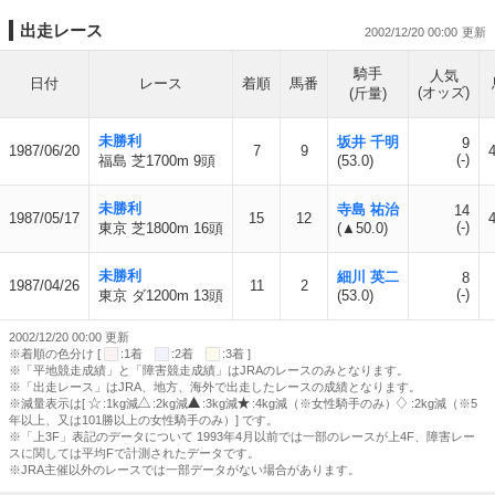
出走レース
2002/12/20 00:00
騎手
人気
日付
レース
着順
馬番
(オッズ)
(斤量)
未勝利
坂井 千明
9
1987/06/20
7
9
(-)
福島 芝1700m 9頭
(53.0)
未勝利
寺島 祐治
14
1987/05/17
15
12
(-)
東京 芝1800m 16頭
(▲50.0)
未勝利
細川 英二
8
1987/04/26
11
2
(-)
東京 ダ1200m 13頭
(53.0)
2002/12/20 00:00 更新
※着順の色分け [
:1着
:2着
:3着 ]
※「平地競走成績」と「障害競走成績」はJRAのレースのみとなります。
※「出走レース」はJRA、地方、海外で出走したレースの成績となります。
※減量表示は[
:1kg減
:2kg減
:3kg減
:4kg減（※女性騎手のみ）
:2kg減（※5
年以上、又は101勝以上の女性騎手のみ）] です。
※「上3F」表記のデータについて 1993年4月以前では一部のレースが上4F、障害レー
スに関しては平均Fで計測されたデータです。
※JRA主催以外のレースでは一部データがない場合があります。