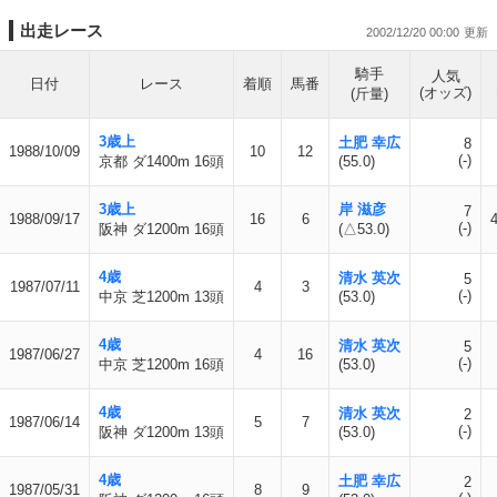
出走レース
2002/12/20 00:00
騎手
人気
日付
レース
着順
馬番
(オッズ)
(斤量)
3歳上
土肥 幸広
8
1988/10/09
10
12
(-)
京都 ダ1400m 16頭
(55.0)
3歳上
岸 滋彦
7
1988/09/17
16
6
(-)
阪神 ダ1200m 16頭
(△53.0)
4歳
清水 英次
5
1987/07/11
4
3
(-)
中京 芝1200m 13頭
(53.0)
4歳
清水 英次
5
1987/06/27
4
16
(-)
中京 芝1200m 16頭
(53.0)
4歳
清水 英次
2
1987/06/14
5
7
(-)
阪神 ダ1200m 13頭
(53.0)
4歳
土肥 幸広
2
1987/05/31
8
9