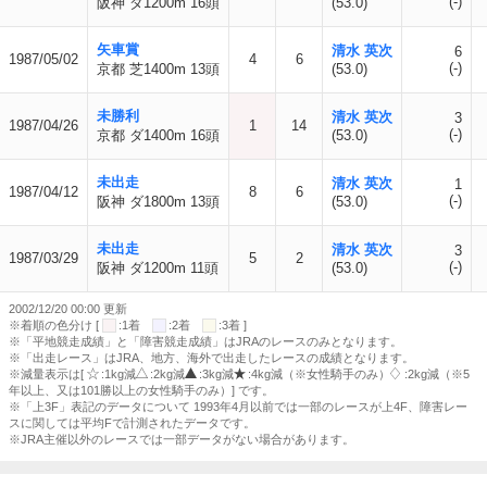
(-)
阪神 ダ1200m 16頭
(53.0)
矢車賞
清水 英次
6
1987/05/02
4
6
(-)
京都 芝1400m 13頭
(53.0)
未勝利
清水 英次
3
1987/04/26
1
14
(-)
京都 ダ1400m 16頭
(53.0)
未出走
清水 英次
1
1987/04/12
8
6
(-)
阪神 ダ1800m 13頭
(53.0)
未出走
清水 英次
3
1987/03/29
5
2
(-)
阪神 ダ1200m 11頭
(53.0)
2002/12/20 00:00 更新
※着順の色分け [
:1着
:2着
:3着 ]
※「平地競走成績」と「障害競走成績」はJRAのレースのみとなります。
※「出走レース」はJRA、地方、海外で出走したレースの成績となります。
※減量表示は[
:1kg減
:2kg減
:3kg減
:4kg減（※女性騎手のみ）
:2kg減（※5
年以上、又は101勝以上の女性騎手のみ）] です。
※「上3F」表記のデータについて 1993年4月以前では一部のレースが上4F、障害レー
スに関しては平均Fで計測されたデータです。
※JRA主催以外のレースでは一部データがない場合があります。