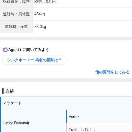
収得賞金：障害
障害：0万円
連対時：馬体重
454kg
連対時：斤量
53.0kg
Agent i に聞いてみよう
シルクホーユー 馬名の意味は？
他の質問をしてみる
血統
マラケート
Vertex
Lucky Debonair
Fresh as Fresh