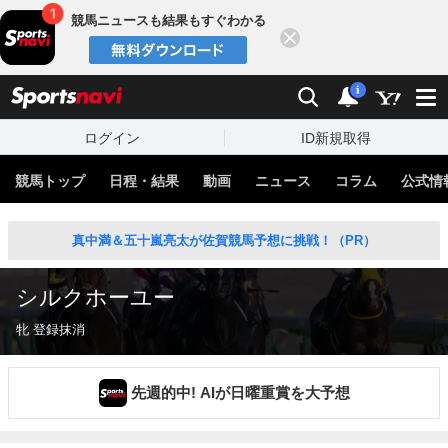
競馬ニュースも結果もすぐわかる
閉じる
スポーツナビ
検索
通知
i
ログイン
ID新規取得
競馬トップ
日程・結果
動画
ニュース
コラム
公式情
真中満＆五十嵐亮太が佐賀競馬予想に挑戦！（PR）
シルクホーユー
牝 登録抹消
先週的中! AIが日曜重賞を大予想