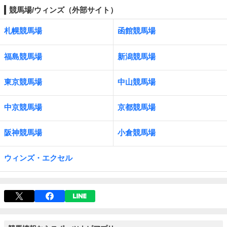
競馬場/ウィンズ（外部サイト）
札幌競馬場
函館競馬場
福島競馬場
新潟競馬場
東京競馬場
中山競馬場
中京競馬場
京都競馬場
阪神競馬場
小倉競馬場
ウィンズ・エクセル