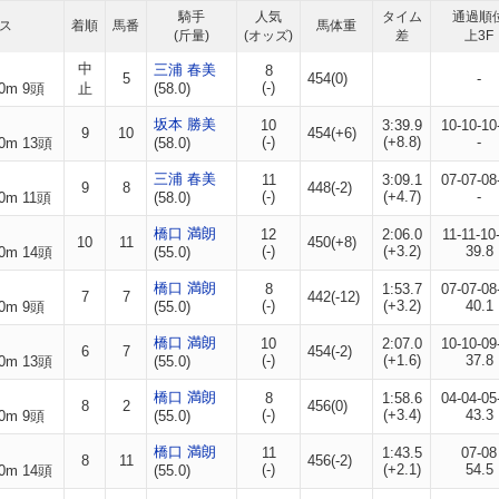
騎手
人気
タイム
通過順
ス
着順
馬番
馬体重
(斤量)
(オッズ)
差
上3F
中
三浦 春美
8
5
454(0)
-
(-)
0m 9頭
止
(58.0)
坂本 勝美
10
3:39.9
10-10-10
9
10
454(+6)
(-)
(+8.8)
-
0m 13頭
(58.0)
三浦 春美
11
3:09.1
07-07-08
9
8
448(-2)
(-)
(+4.7)
-
0m 11頭
(58.0)
橋口 満朗
12
2:06.0
11-11-10
10
11
450(+8)
(-)
(+3.2)
39.8
0m 14頭
(55.0)
橋口 満朗
8
1:53.7
07-07-08
7
7
442(-12)
(-)
(+3.2)
40.1
0m 9頭
(55.0)
橋口 満朗
10
2:07.0
10-10-09
6
7
454(-2)
(-)
(+1.6)
37.8
0m 13頭
(55.0)
橋口 満朗
8
1:58.6
04-04-05
8
2
456(0)
(-)
(+3.4)
43.3
0m 9頭
(55.0)
橋口 満朗
11
1:43.5
07-08
8
11
456(-2)
(-)
(+2.1)
54.5
0m 14頭
(55.0)