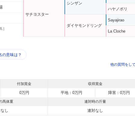
シンザン
場
ハヤノボリ
サチヨスター
Sayajirao
ダイヤモンドリング
馬 ]
La Cloche
う
名の意味は？
他の質問をし
付加賞金
収得賞金
0万円
平地：0万円
障害：0万円
の馬体重
連対時の斤量
対なし
連対なし