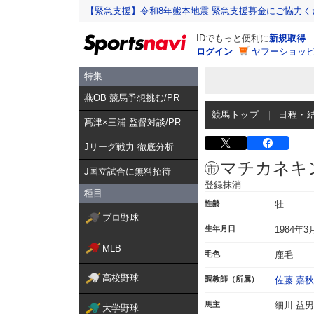
【緊急支援】令和8年熊本地震 緊急支援募金にご協力く
IDでもっと便利に
新規取得
ログイン
ヤフーショッピ
特集
燕OB 競馬予想挑む/PR
競馬トップ
日程・
髙津×三浦 監督対談/PR
Jリーグ戦力 徹底分析
マチカネキ
J国立試合に無料招待
登録抹消
種目
性齢
牡
プロ野球
生年月日
1984年3
MLB
毛色
鹿毛
高校野球
調教師（所属）
佐藤 嘉秋
馬主
細川 益男
大学野球