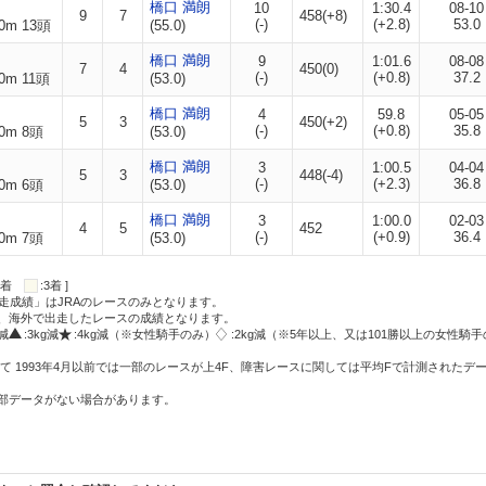
橋口 満朗
10
1:30.4
08-10
9
7
458(+8)
(-)
(+2.8)
53.0
0m 13頭
(55.0)
橋口 満朗
9
1:01.6
08-08
7
4
450(0)
(-)
(+0.8)
37.2
0m 11頭
(53.0)
橋口 満朗
4
59.8
05-05
5
3
450(+2)
(-)
(+0.8)
35.8
0m 8頭
(53.0)
橋口 満朗
3
1:00.5
04-04
5
3
448(-4)
(-)
(+2.3)
36.8
0m 6頭
(53.0)
橋口 満朗
3
1:00.0
02-03
4
5
452
(-)
(+0.9)
36.4
0m 7頭
(53.0)
:2着
:3着 ]
走成績」はJRAのレースのみとなります。
方、海外で出走したレースの成績となります。
g減
:3kg減
:4kg減（※女性騎手のみ）
:2kg減（※5年以上、又は101勝以上の女性騎手
て 1993年4月以前では一部のレースが上4F、障害レースに関しては平均Fで計測されたデ
一部データがない場合があります。