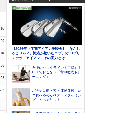
位
-10
-09
【2026年上半期アイアン座談会】「なんじ
-10
ゃこりゃ？」識者が驚いたコブラの3Dプリ
ンテッドアイアン、その実力とは
-06
自慢のバックラインを目指す！
HIITでおこなう「背中徹底トレ
ーニング」
-08
-07
バナナは朝・夜・運動前後、い
つ食べるのがベスト？タイミン
グごとのメリット