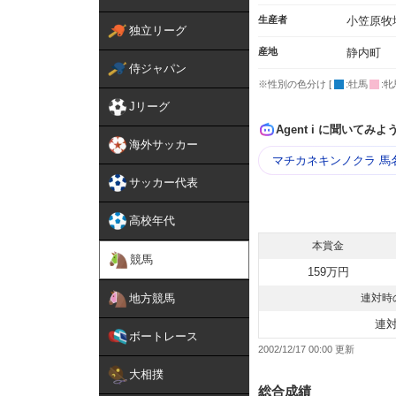
生産者
小笠原牧
独立リーグ
産地
静内町
侍ジャパン
※性別の色分け [
:牡馬
:牝
Jリーグ
Agent i に聞いてみよ
海外サッカー
マチカネキンノクラ 馬
サッカー代表
高校年代
本賞金
競馬
159万円
地方競馬
連対時
連
ボートレース
2002/12/17 00:00
大相撲
総合成績