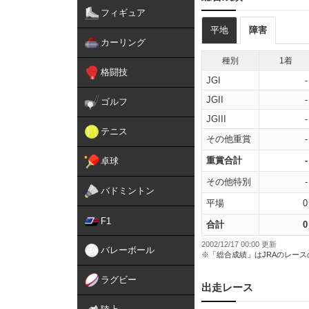
フィギュア
平地
障害
カーリング
種別
1着
格闘技
JGI
-
JGII
-
ゴルフ
JGIII
-
テニス
その他重賞
-
重賞合計
-
卓球
その他特別
-
バドミントン
平場
0
F1
合計
0
2002/12/17 00:00 更新
バレーボール
※「総合成績」はJRAのレー
ラグビー
出走レース