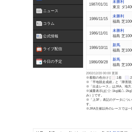
未勝利
1987/01/31
東京 ダ140
ニュース
未勝利
1986/11/15
福島 芝100
コラム
未勝利
1986/11/01
福島 芝100
公式情報
新馬
1986/10/11
ライブ配信
福島 芝100
新馬
今日の予定
1986/09/28
福島 芝100
2002/12/20 00:00 更新
※着順の色分け [
:1着
※「平地競走成績」と「障害競
※「出走レース」はJRA、地
※減量表示は[
:1kg減
:2k
み）] です。
※「上3F」表記のデータについ
す。
※JRA主催以外のレースでは