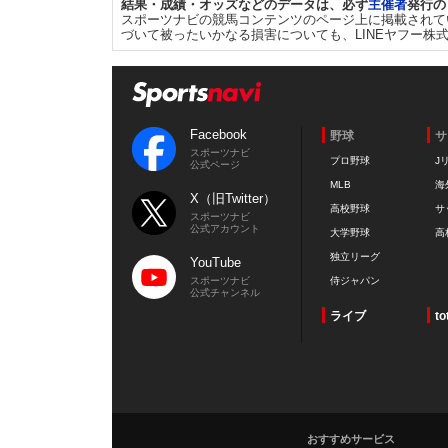
結果・成績・オッズなどのデータは、必ず
主催者
発行の
スポーツナビの競馬コンテンツのページ上に掲載されて
づいて被ったいかなる損害についても、LINEヤフー株
Facebook
野球
サ
スポーツナビ
プロ野球
J
公式ページ
MLB
海
X（旧Twitter）
高校野球
サ
スポーツナビ
公式アカウント
大学野球
高
独立リーグ
YouTube
スポーツナビ
侍ジャパン
公式チャンネル
ライブ
to
おすすめサービス