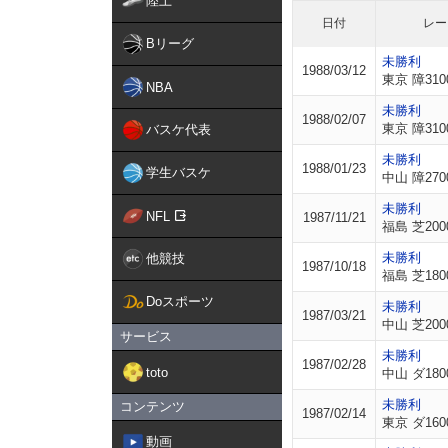
陸上
日付
レー
Bリーグ
未勝利
1988/03/12
東京 障310
NBA
未勝利
1988/02/07
東京 障310
バスケ代表
未勝利
1988/01/23
学生バスケ
中山 障270
未勝利
NFL
1987/11/21
福島 芝200
未勝利
他競技
1987/10/18
福島 芝180
Doスポーツ
未勝利
1987/03/21
中山 芝200
サービス
未勝利
1987/02/28
toto
中山 ダ180
未勝利
コンテンツ
1987/02/14
東京 ダ160
動画