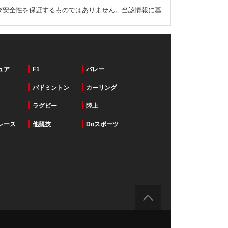
び安全性を保証するものではありません。当該情報に基
ュア
F1
バレー
バドミントン
カーリング
ラグビー
陸上
レース
他競技
Doスポーツ