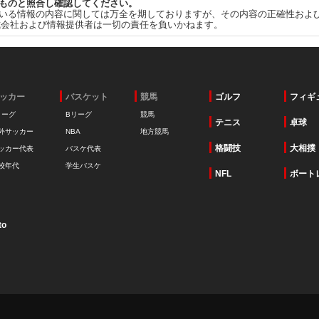
ものと照合し確認してください。
いる情報の内容に関しては万全を期しておりますが、その内容の正確性およ
式会社および情報提供者は一切の責任を負いかねます。
ッカー
バスケット
競馬
ゴルフ
フィギ
リーグ
Bリーグ
競馬
テニス
卓球
外サッカー
NBA
地方競馬
格闘技
大相撲
ッカー代表
バスケ代表
校年代
学生バスケ
NFL
ボート
to