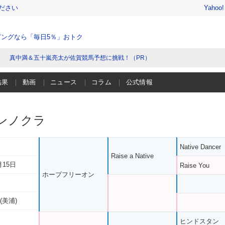
ださい
Yahoo
ングなら「毎日5％」おトク
真中満＆五十嵐亮太が佐賀競馬予想に挑戦！（PR）
結果
動画
ニュース
コラム
公式情報
ンノクラ
Native Dancer
Raise a Native
月15日
Raise You
ホープフリーオン
(美浦)
ヒンドスタン