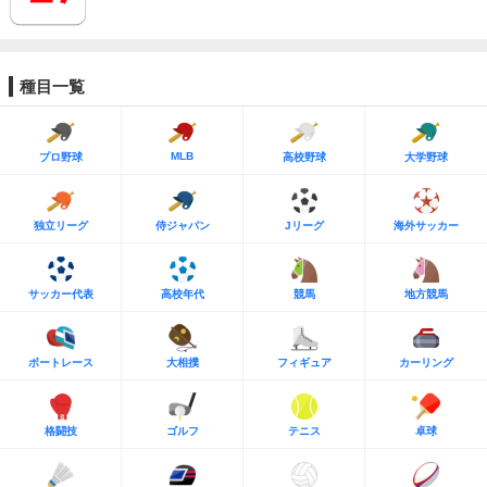
種目一覧
MLB
プロ野球
高校野球
大学野球
独立リーグ
侍ジャパン
Jリーグ
海外サッカー
サッカー代表
高校年代
競馬
地方競馬
ボートレース
大相撲
フィギュア
カーリング
格闘技
ゴルフ
テニス
卓球