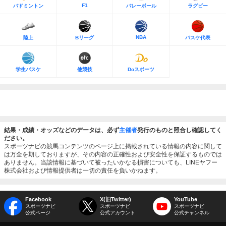
F1
バドミントン
バレーボール
ラグビー
NBA
陸上
Bリーグ
バスケ代表
学生バスケ
他競技
Doスポーツ
結果・成績・オッズなどのデータは、必ず
主催者
発行のものと照合し確認してく
ださい。
スポーツナビの競馬コンテンツのページ上に掲載されている情報の内容に関して
は万全を期しておりますが、その内容の正確性および安全性を保証するものでは
ありません。当該情報に基づいて被ったいかなる損害についても、LINEヤフー
株式会社および情報提供者は一切の責任を負いかねます。
Facebook
X(旧Twitter)
YouTube
スポーツナビ
スポーツナビ
スポーツナビ
公式ページ
公式アカウント
公式チャンネル