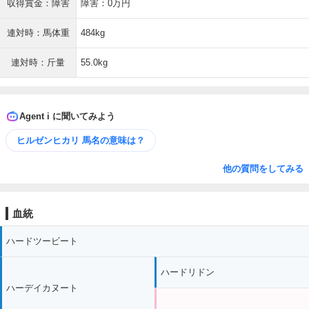
収得賞金：障害
障害：0万円
連対時：馬体重
484kg
連対時：斤量
55.0kg
Agent i に聞いてみよう
ヒルゼンヒカリ 馬名の意味は？
他の質問をしてみる
血統
ハードツービート
ハードリドン
ハーデイカヌート