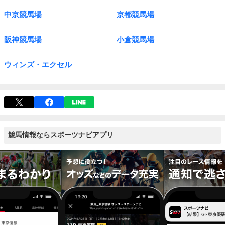
中京競馬場
京都競馬場
阪神競馬場
小倉競馬場
ウィンズ・エクセル
競馬情報ならスポーツナビアプリ