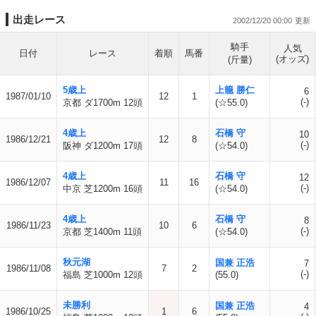
出走レース
2002/12/20 00:00
騎手
人気
日付
レース
着順
馬番
(オッズ)
(斤量)
5歳上
上籠 勝仁
6
1987/01/10
12
1
(-)
京都 ダ1700m 12頭
(☆55.0)
4歳上
石橋 守
10
1986/12/21
12
8
(-)
阪神 ダ1200m 17頭
(☆54.0)
4歳上
石橋 守
12
1986/12/07
11
16
(-)
中京 芝1200m 16頭
(☆54.0)
4歳上
石橋 守
8
1986/11/23
10
6
(-)
京都 芝1400m 11頭
(☆54.0)
秋元湖
国兼 正浩
7
1986/11/08
7
2
(-)
福島 芝1000m 12頭
(55.0)
未勝利
国兼 正浩
4
1986/10/25
1
6