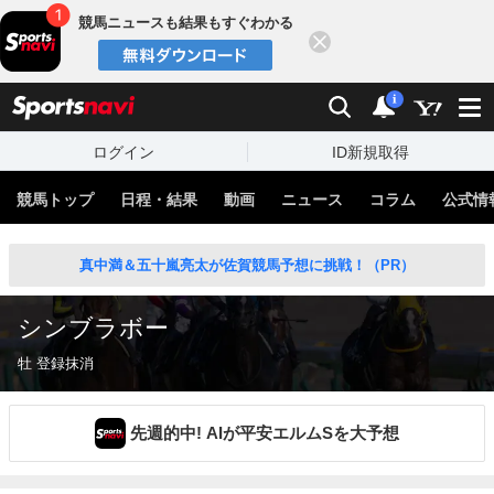
競馬ニュースも結果もすぐわかる
閉じる
スポーツナビ
検索
通知
i
ログイン
ID新規取得
競馬トップ
日程・結果
動画
ニュース
コラム
公式情
真中満＆五十嵐亮太が佐賀競馬予想に挑戦！（PR）
シンブラボー
牡 登録抹消
先週的中! AIが平安エルムSを大予想