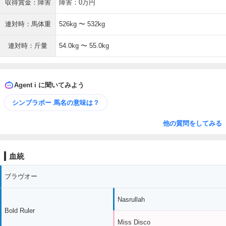
収得賞金：障害
障害：0万円
連対時：馬体重
526kg 〜 532kg
連対時：斤量
54.0kg 〜 55.0kg
Agent i に聞いてみよう
シンブラボー 馬名の意味は？
他の質問をしてみる
血統
ブラヴオー
Nasrullah
Bold Ruler
Miss Disco