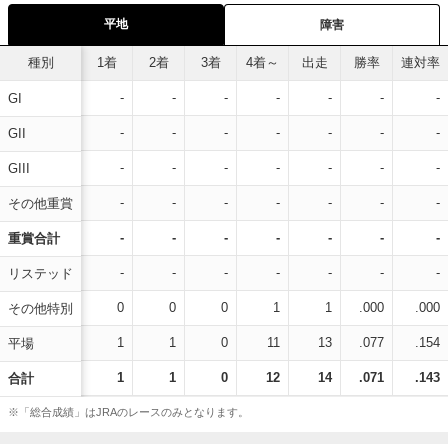
平地
障害
種別
1着
2着
3着
4着～
出走
勝率
連対率
-
-
-
-
-
-
-
GI
-
-
-
-
-
-
-
GII
-
-
-
-
-
-
-
GIII
-
-
-
-
-
-
-
その他重賞
-
-
-
-
-
-
-
重賞合計
-
-
-
-
-
-
-
リステッド
0
0
0
1
1
.000
.000
その他特別
1
1
0
11
13
.077
.154
平場
1
1
0
12
14
.071
.143
合計
※「総合成績」はJRAのレースのみとなります。