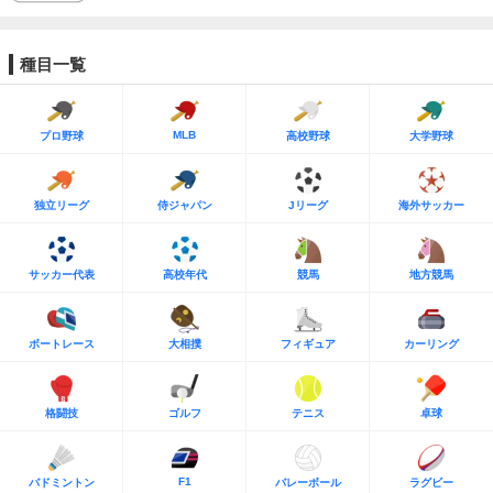
種目一覧
MLB
プロ野球
高校野球
大学野球
独立リーグ
侍ジャパン
Jリーグ
海外サッカー
サッカー代表
高校年代
競馬
地方競馬
ボートレース
大相撲
フィギュア
カーリング
格闘技
ゴルフ
テニス
卓球
F1
バドミントン
バレーボール
ラグビー