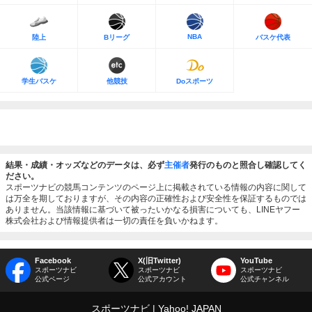
NBA
陸上
Bリーグ
バスケ代表
学生バスケ
他競技
Doスポーツ
結果・成績・オッズなどのデータは、必ず
主催者
発行のものと照合し確認してく
ださい。
スポーツナビの競馬コンテンツのページ上に掲載されている情報の内容に関して
は万全を期しておりますが、その内容の正確性および安全性を保証するものでは
ありません。当該情報に基づいて被ったいかなる損害についても、LINEヤフー
株式会社および情報提供者は一切の責任を負いかねます。
Facebook
X(旧Twitter)
YouTube
スポーツナビ
スポーツナビ
スポーツナビ
公式ページ
公式アカウント
公式チャンネル
スポーツナビ
Yahoo! JAPAN