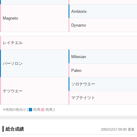
Ambiorix
Magneto
Dynamo
レイチエル
Milesian
パーソロン
Paleo
ソロナウエー
テツウエー
マプテイツト
※性別の色分け [
:牡馬
:牝馬 ]
総合成績
2002/12/17 00:00