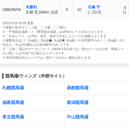
未勝利
石橋 守
6
1986/05/04
6
10
(-)
京都 芝1400m 11頭
(△53.0)
2002/12/20 00:00 更新
※着順の色分け [
:1着
:2着
:3着 ]
※「平地競走成績」と「障害競走成績」はJRAのレースのみとなります。
※「出走レース」はJRA、地方、海外で出走したレースの成績となります。
※減量表示は[
:1kg減
:2kg減
:3kg減
:4kg減（※女性騎手のみ）
:2kg減（※5
年以上、又は101勝以上の女性騎手のみ）] です。
※「上3F」表記のデータについて 1993年4月以前では一部のレースが上4F、障害レー
スに関しては平均Fで計測されたデータです。
※JRA主催以外のレースでは一部データがない場合があります。
競馬場/ウィンズ（外部サイト）
札幌競馬場
函館競馬場
福島競馬場
新潟競馬場
東京競馬場
中山競馬場