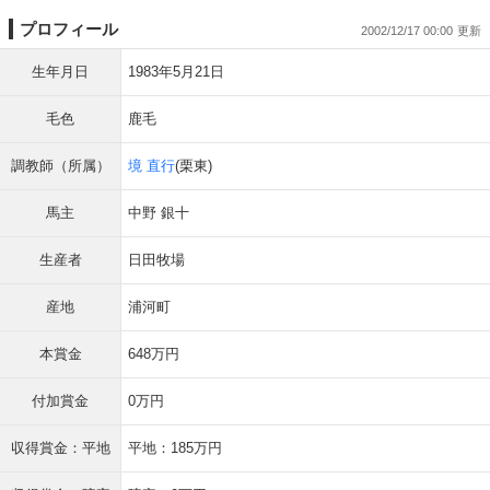
プロフィール
2002/12/17 00:00
生年月日
1983年5月21日
毛色
鹿毛
調教師（所属）
境 直行
(栗東)
馬主
中野 銀十
生産者
日田牧場
産地
浦河町
本賞金
648万円
付加賞金
0万円
収得賞金：平地
平地：185万円