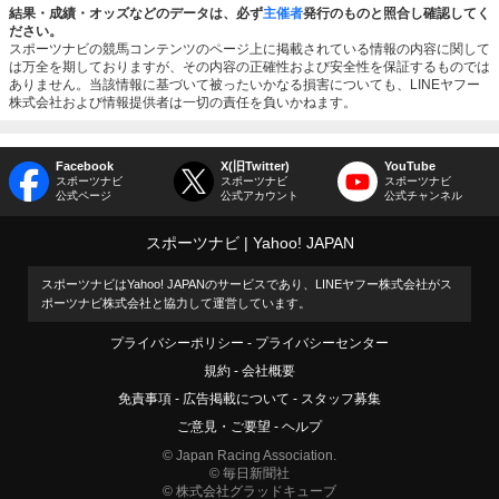
結果・成績・オッズなどのデータは、必ず
主催者
発行のものと照合し確認してく
ださい。
スポーツナビの競馬コンテンツのページ上に掲載されている情報の内容に関して
は万全を期しておりますが、その内容の正確性および安全性を保証するものでは
ありません。当該情報に基づいて被ったいかなる損害についても、LINEヤフー
株式会社および情報提供者は一切の責任を負いかねます。
Facebook
X(旧Twitter)
YouTube
スポーツナビ
スポーツナビ
スポーツナビ
公式ページ
公式アカウント
公式チャンネル
スポーツナビ
Yahoo! JAPAN
スポーツナビはYahoo! JAPANのサービスであり、LINEヤフー株式会社がス
ポーツナビ株式会社と協力して運営しています。
プライバシーポリシー
プライバシーセンター
規約
会社概要
免責事項
広告掲載について
スタッフ募集
ご意見・ご要望
ヘルプ
© Japan Racing Association.
© 毎日新聞社
© 株式会社グラッドキューブ