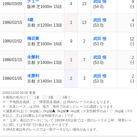
チュー
武田 悟
9
1986/03/09
4
13
(-)
阪神 芝1600m 15頭
(54.0)
4歳
武田 悟
4
1986/02/15
1
13
(-)
京都 ダ1200m 13頭
(53.0)
梅花賞
武田 悟
12
1986/02/02
9
2
(-)
京都 芝1600m 16頭
(53.0)
未勝利
武田 悟
2
1986/01/15
1
7
(-)
京都 ダ1400m 13頭
(53.0)
未勝利
武田 悟
2
1986/01/05
2
3
(-)
京都 ダ1400m 13頭
(53.0)
2002/12/20 00:00 更新
※着順の色分け [
:1着
:2着
:3着 ]
※「平地競走成績」と「障害競走成績」はJRAのレースのみとなります。
※「出走レース」はJRA、地方、海外で出走したレースの成績となります。
※減量表示は[
:1kg減
:2kg減
:3kg減
:4kg減（※女性騎手のみ）
:2kg減（※5
年以上、又は101勝以上の女性騎手のみ）] です。
※「上3F」表記のデータについて 1993年4月以前では一部のレースが上4F、障害レー
スに関しては平均Fで計測されたデータです。
※JRA主催以外のレースでは一部データがない場合があります。