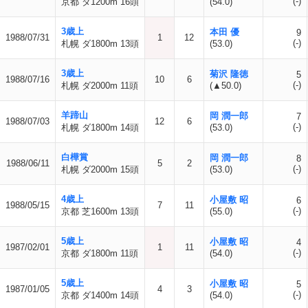
(-)
京都 ダ1200m 16頭
(54.0)
3歳上
本田 優
9
1988/07/31
1
12
(-)
札幌 ダ1800m 13頭
(53.0)
3歳上
菊沢 隆徳
5
1988/07/16
10
6
(-)
札幌 ダ2000m 11頭
(▲50.0)
羊蹄山
岡 潤一郎
7
1988/07/03
12
6
(-)
札幌 ダ1800m 14頭
(53.0)
白樺賞
岡 潤一郎
8
1988/06/11
5
2
(-)
札幌 ダ2000m 15頭
(53.0)
4歳上
小屋敷 昭
6
1988/05/15
7
11
(-)
京都 芝1600m 13頭
(55.0)
5歳上
小屋敷 昭
4
1987/02/01
1
11
(-)
京都 ダ1800m 11頭
(54.0)
5歳上
小屋敷 昭
5
1987/01/05
4
3
(-)
京都 ダ1400m 14頭
(54.0)