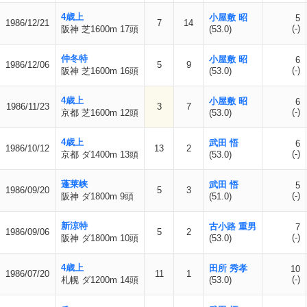
4歳上
小屋敷 昭
5
1986/12/21
7
14
(-)
阪神 芝1600m 17頭
(53.0)
仲冬特
小屋敷 昭
6
1986/12/06
5
9
(-)
阪神 芝1600m 16頭
(53.0)
4歳上
小屋敷 昭
6
1986/11/23
3
7
(-)
京都 芝1600m 12頭
(53.0)
4歳上
武田 悟
6
1986/10/12
13
2
(-)
京都 ダ1400m 13頭
(53.0)
蓬莱峡
武田 悟
5
1986/09/20
5
3
(-)
阪神 ダ1800m 9頭
(51.0)
新涼特
古小路 重男
7
1986/09/06
5
2
(-)
阪神 ダ1800m 10頭
(53.0)
4歳上
田所 秀孝
10
1986/07/20
11
1
(-)
札幌 ダ1200m 14頭
(53.0)