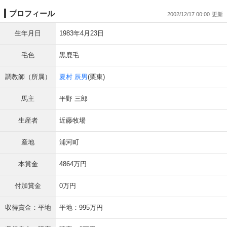
プロフィール
2002/12/17 00:00
生年月日
1983年4月23日
毛色
黒鹿毛
調教師（所属）
夏村 辰男
(栗東)
馬主
平野 三郎
生産者
近藤牧場
産地
浦河町
本賞金
4864万円
付加賞金
0万円
収得賞金：平地
平地：995万円