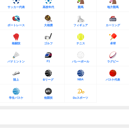
サッカー代表
高校年代
競馬
地方競馬
ボートレース
大相撲
フィギュア
カーリング
格闘技
ゴルフ
テニス
卓球
F1
バドミントン
バレーボール
ラグビー
NBA
陸上
Bリーグ
バスケ代表
学生バスケ
他競技
Doスポーツ