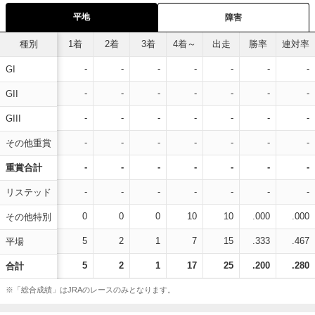
平地
障害
種別
1着
2着
3着
4着～
出走
勝率
連対率
-
-
-
-
-
-
-
GI
-
-
-
-
-
-
-
GII
-
-
-
-
-
-
-
GIII
-
-
-
-
-
-
-
その他重賞
-
-
-
-
-
-
-
重賞合計
-
-
-
-
-
-
-
リステッド
0
0
0
10
10
.000
.000
その他特別
5
2
1
7
15
.333
.467
平場
5
2
1
17
25
.200
.280
合計
※「総合成績」はJRAのレースのみとなります。