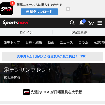
競馬ニュースも結果もすぐわかる
閉じる
スポーツナビ
検索
通知
i
ログイン
ID新規取得
競馬トップ
日程・結果
動画
ニュース
コラム
公式情
真中満＆五十嵐亮太が佐賀競馬予想に挑戦！（PR）
テンザンフレンド
牝 登録抹消
先週的中! AIが日曜重賞を大予想