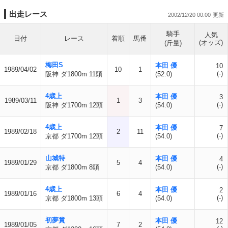
出走レース
2002/12/20 00:00
騎手
人気
日付
レース
着順
馬番
(オッズ)
(斤量)
梅田S
本田 優
10
1989/04/02
10
1
(-)
阪神 ダ1800m 11頭
(52.0)
4歳上
本田 優
3
1989/03/11
1
3
(-)
阪神 ダ1700m 12頭
(54.0)
4歳上
本田 優
7
1989/02/18
2
11
(-)
京都 ダ1700m 12頭
(54.0)
山城特
本田 優
4
1989/01/29
5
4
(-)
京都 ダ1800m 8頭
(54.0)
4歳上
本田 優
2
1989/01/16
6
4
(-)
京都 ダ1800m 13頭
(54.0)
初夢賞
本田 優
12
1989/01/05
7
2