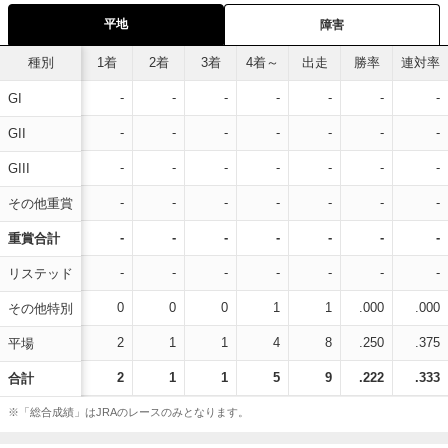
平地
障害
種別
1着
2着
3着
4着～
出走
勝率
連対率
-
-
-
-
-
-
-
GI
-
-
-
-
-
-
-
GII
-
-
-
-
-
-
-
GIII
-
-
-
-
-
-
-
その他重賞
-
-
-
-
-
-
-
重賞合計
-
-
-
-
-
-
-
リステッド
0
0
0
1
1
.000
.000
その他特別
2
1
1
4
8
.250
.375
平場
2
1
1
5
9
.222
.333
合計
※「総合成績」はJRAのレースのみとなります。