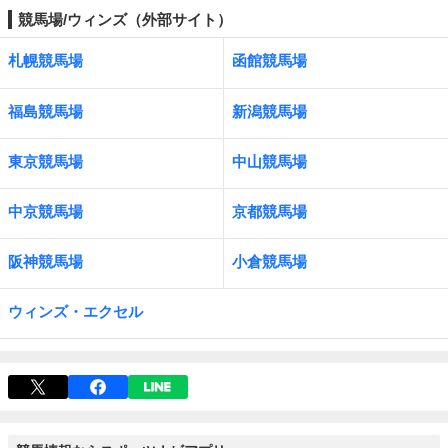
競馬場/ウィンズ（外部サイト）
札幌競馬場
函館競馬場
福島競馬場
新潟競馬場
東京競馬場
中山競馬場
中京競馬場
京都競馬場
阪神競馬場
小倉競馬場
ウィンズ・エクセル