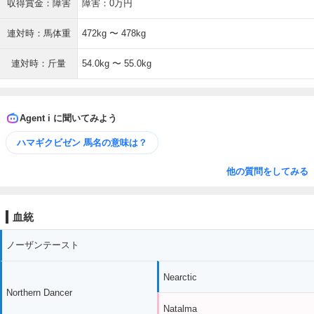
収得賞金：障害
障害：0万円
連対時：馬体重
472kg 〜 478kg
連対時：斤量
54.0kg 〜 55.0kg
Agent i に聞いてみよう
ハマギクビゼン 馬名の意味は？
他の質問をしてみる
血統
ノーザンテースト
Nearctic
Northern Dancer
Natalma