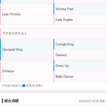
Victoria Park
Lady Victoria
Lady Angela
アクロスザスカイ
Curragh King
Olympiad King
Gamest
Dress Up
Osharye
Balla Dancer
※性別の色分け [
:牡馬
:牝馬 ]
総合成績
2002/12/17 00:00