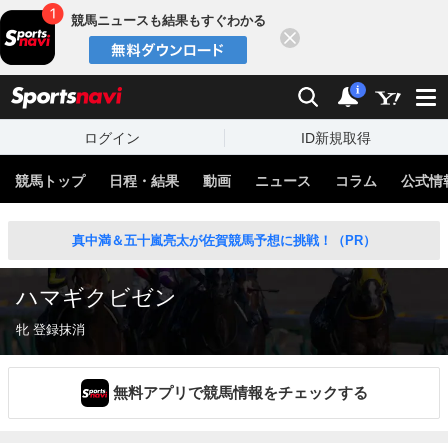
競馬ニュースも結果もすぐわかる
閉じる
スポーツナビ
検索
通知
i
ログイン
ID新規取得
競馬トップ
日程・結果
動画
ニュース
コラム
公式情
真中満＆五十嵐亮太が佐賀競馬予想に挑戦！（PR）
ハマギクビゼン
牝 登録抹消
無料アプリで競馬情報をチェックする