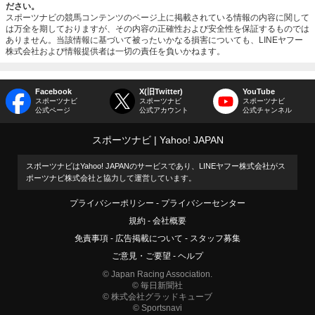
ださい。
スポーツナビの競馬コンテンツのページ上に掲載されている情報の内容に関して
は万全を期しておりますが、その内容の正確性および安全性を保証するものでは
ありません。当該情報に基づいて被ったいかなる損害についても、LINEヤフー
株式会社および情報提供者は一切の責任を負いかねます。
Facebook
X(旧Twitter)
YouTube
スポーツナビ
スポーツナビ
スポーツナビ
公式ページ
公式アカウント
公式チャンネル
スポーツナビ
Yahoo! JAPAN
スポーツナビはYahoo! JAPANのサービスであり、LINEヤフー株式会社がス
ポーツナビ株式会社と協力して運営しています。
プライバシーポリシー
プライバシーセンター
規約
会社概要
免責事項
広告掲載について
スタッフ募集
ご意見・ご要望
ヘルプ
© Japan Racing Association.
© 毎日新聞社
© 株式会社グラッドキューブ
© Sportsnavi