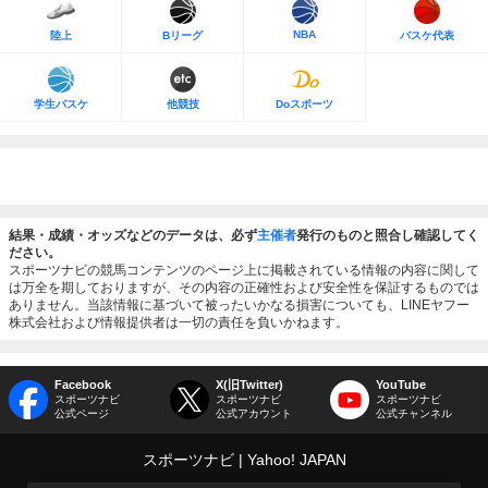
NBA
陸上
Bリーグ
バスケ代表
学生バスケ
他競技
Doスポーツ
結果・成績・オッズなどのデータは、必ず
主催者
発行のものと照合し確認してく
ださい。
スポーツナビの競馬コンテンツのページ上に掲載されている情報の内容に関して
は万全を期しておりますが、その内容の正確性および安全性を保証するものでは
ありません。当該情報に基づいて被ったいかなる損害についても、LINEヤフー
株式会社および情報提供者は一切の責任を負いかねます。
Facebook
X(旧Twitter)
YouTube
スポーツナビ
スポーツナビ
スポーツナビ
公式ページ
公式アカウント
公式チャンネル
スポーツナビ
Yahoo! JAPAN