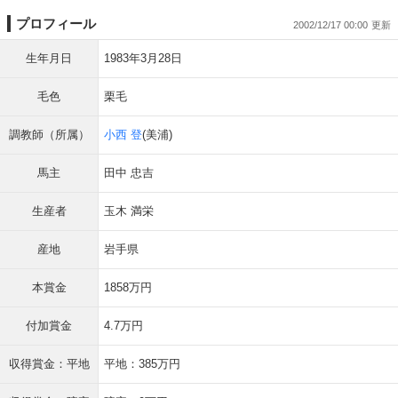
プロフィール
2002/12/17 00:00
生年月日
1983年3月28日
毛色
栗毛
調教師（所属）
小西 登
(美浦)
馬主
田中 忠吉
生産者
玉木 満栄
産地
岩手県
本賞金
1858万円
付加賞金
4.7万円
収得賞金：平地
平地：385万円