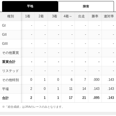
平地
障害
種別
1着
2着
3着
4着～
出走
勝率
連対率
-
-
-
-
-
-
-
GI
-
-
-
-
-
-
-
GII
-
-
-
-
-
-
-
GIII
-
-
-
-
-
-
-
その他重賞
-
-
-
-
-
-
-
重賞合計
-
-
-
-
-
-
-
リステッド
0
1
0
6
7
.000
.143
その他特別
2
0
1
11
14
.143
.143
平場
2
1
1
17
21
.095
.143
合計
※「総合成績」はJRAのレースのみとなります。