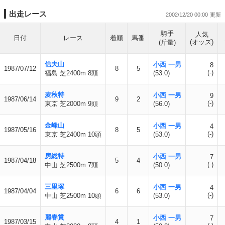
出走レース
2002/12/20 00:00
騎手
人気
日付
レース
着順
馬番
(オッズ)
(斤量)
信夫山
小西 一男
8
1987/07/12
8
5
(-)
福島 芝2400m 8頭
(53.0)
麦秋特
小西 一男
9
1987/06/14
9
2
(-)
東京 芝2000m 9頭
(56.0)
金峰山
小西 一男
4
1987/05/16
8
5
(-)
東京 芝2400m 10頭
(53.0)
房総特
小西 一男
7
1987/04/18
5
4
(-)
中山 芝2500m 7頭
(50.0)
三里塚
小西 一男
4
1987/04/04
6
6
(-)
中山 芝2500m 10頭
(53.0)
麗春賞
小西 一男
7
1987/03/15
4
1