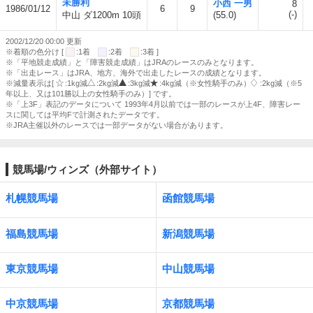
未勝利
小西 一男
8
1986/01/12
6
9
(-)
中山 ダ1200m 10頭
(55.0)
2002/12/20 00:00 更新
※着順の色分け [
:1着
:2着
:3着 ]
※「平地競走成績」と「障害競走成績」はJRAのレースのみとなります。
※「出走レース」はJRA、地方、海外で出走したレースの成績となります。
※減量表示は[
:1kg減
:2kg減
:3kg減
:4kg減（※女性騎手のみ）
:2kg減（※5
年以上、又は101勝以上の女性騎手のみ）] です。
※「上3F」表記のデータについて 1993年4月以前では一部のレースが上4F、障害レー
スに関しては平均Fで計測されたデータです。
※JRA主催以外のレースでは一部データがない場合があります。
競馬場/ウィンズ（外部サイト）
札幌競馬場
函館競馬場
福島競馬場
新潟競馬場
東京競馬場
中山競馬場
中京競馬場
京都競馬場