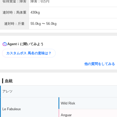
収得賞金：障害
障害：0万円
連対時：馬体重
430kg
連対時：斤量
55.0kg 〜 56.0kg
Agent i に聞いてみよう
カスタムボス 馬名の意味は？
他の質問をしてみる
血統
アレツ
Wild Risk
Le Fabuleux
Anguar