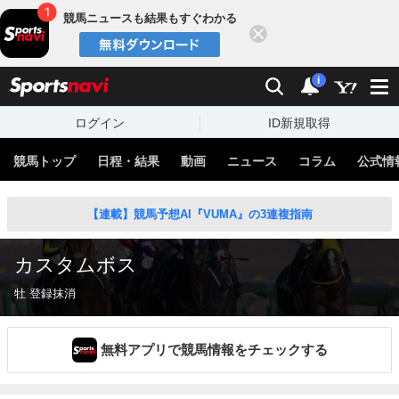
競馬ニュースも結果もすぐわかる
閉じる
スポーツナビ
検索
通知
i
ログイン
ID新規取得
競馬トップ
日程・結果
動画
ニュース
コラム
公式情
【連載】競馬予想AI『VUMA』の3連複指南
カスタムボス
牡 登録抹消
無料アプリで競馬情報をチェックする