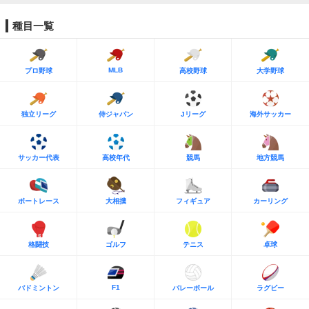
種目一覧
MLB
プロ野球
高校野球
大学野球
独立リーグ
侍ジャパン
Jリーグ
海外サッカー
サッカー代表
高校年代
競馬
地方競馬
ボートレース
大相撲
フィギュア
カーリング
格闘技
ゴルフ
テニス
卓球
F1
バドミントン
バレーボール
ラグビー