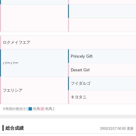
ロクメイフエア
Princely Gift
バーバー
Desert Girl
フイダルゴ
フエリシア
キヨタニ
※性別の色分け [
:牡馬
:牝馬 ]
総合成績
2002/12/17 00:00