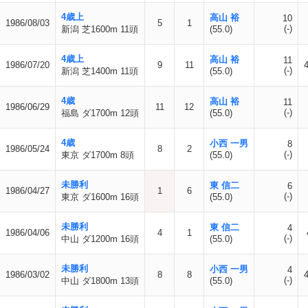
4歳上
高山 裕
10
1986/08/03
5
1
(-)
新潟 芝1600m 11頭
(55.0)
4歳上
高山 裕
11
1986/07/20
9
11
(-)
新潟 芝1400m 11頭
(55.0)
4歳
高山 裕
11
1986/06/29
11
12
(-)
福島 ダ1700m 12頭
(55.0)
4歳
小西 一男
8
1986/05/24
8
2
(-)
東京 ダ1700m 8頭
(55.0)
未勝利
東 信二
6
1986/04/27
1
6
(-)
東京 ダ1600m 16頭
(55.0)
未勝利
東 信二
4
1986/04/06
4
1
(-)
中山 ダ1200m 16頭
(55.0)
未勝利
小西 一男
4
1986/03/02
8
8
(-)
中山 ダ1800m 13頭
(55.0)