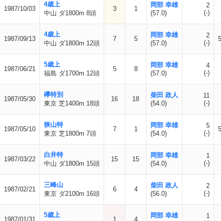
4歳上
岡部 幸雄
2
1987/10/03
3
1
(-)
中山 ダ1800m 8頭
(57.0)
4歳上
岡部 幸雄
2
1987/09/13
7
5
(-)
中山 ダ1800m 12頭
(57.0)
5歳上
岡部 幸雄
4
1987/06/21
5
8
(-)
福島 ダ1700m 12頭
(57.0)
欅特別
柴田 政人
11
1987/05/30
16
18
(-)
東京 芝1400m 18頭
(54.0)
狭山特
岡部 幸雄
5
1987/05/10
7
1
(-)
東京 芝1800m 7頭
(54.0)
白井特
岡部 幸雄
1
1987/03/22
15
15
(-)
中山 ダ1800m 15頭
(54.0)
三峰山
柴田 政人
2
1987/02/21
6
4
(-)
東京 ダ2100m 16頭
(56.0)
5歳上
岡部 幸雄
1
1987/01/31
1
4