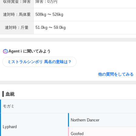
収得賞金：障害
障害：0万円
連対時：馬体重
508kg 〜 526kg
連対時：斤量
51.0kg 〜 59.0kg
Agent i に聞いてみよう
ミストラルシンボリ 馬名の意味は？
他の質問をしてみる
血統
モガミ
Northern Dancer
Lyphard
Goofed