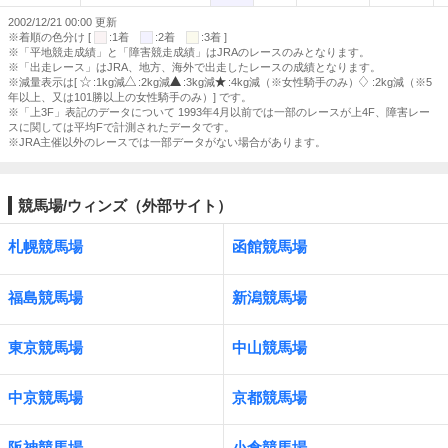
2002/12/21 00:00 更新
※着順の色分け [
:1着
:2着
:3着 ]
※「平地競走成績」と「障害競走成績」はJRAのレースのみとなります。
※「出走レース」はJRA、地方、海外で出走したレースの成績となります。
※減量表示は[
:1kg減
:2kg減
:3kg減
:4kg減（※女性騎手のみ）
:2kg減（※5
年以上、又は101勝以上の女性騎手のみ）] です。
※「上3F」表記のデータについて 1993年4月以前では一部のレースが上4F、障害レー
スに関しては平均Fで計測されたデータです。
※JRA主催以外のレースでは一部データがない場合があります。
競馬場/ウィンズ（外部サイト）
札幌競馬場
函館競馬場
福島競馬場
新潟競馬場
東京競馬場
中山競馬場
中京競馬場
京都競馬場
阪神競馬場
小倉競馬場