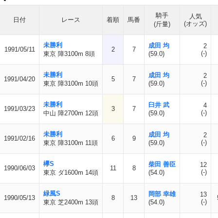
騎手
人気
日付
レース
着順
馬番
(オッズ)
(斤量)
未勝利
成田 均
2
1991/05/11
2
7
(-)
東京 障3100m 8頭
(59.0)
未勝利
成田 均
2
1991/04/20
5
7
(-)
東京 障3100m 10頭
(59.0)
未勝利
臼井 武
4
1991/03/23
3
7
(-)
中山 障2700m 12頭
(59.0)
未勝利
成田 均
2
1991/02/16
6
9
(-)
東京 障3100m 11頭
(59.0)
欅S
柴田 善臣
12
1990/06/03
11
8
(-)
東京 ダ1600m 14頭
(54.0)
緑風S
岡部 幸雄
13
1990/05/13
8
13
(-)
東京 芝2400m 13頭
(54.0)