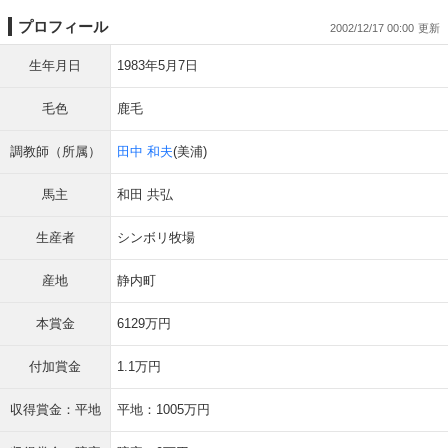
プロフィール
2002/12/17 00:00
生年月日
1983年5月7日
毛色
鹿毛
調教師（所属）
田中 和夫
(美浦)
馬主
和田 共弘
生産者
シンボリ牧場
産地
静内町
本賞金
6129万円
付加賞金
1.1万円
収得賞金：平地
平地：1005万円