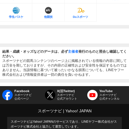
学生バスケ
他競技
Doスポーツ
結果・成績・オッズなどのデータは、必ず
主催者
発行のものと照合し確認してく
ださい。
スポーツナビの競馬コンテンツのページ上に掲載されている情報の内容に関して
は万全を期しておりますが、その内容の正確性および安全性を保証するものでは
ありません。当該情報に基づいて被ったいかなる損害についても、LINEヤフー
株式会社および情報提供者は一切の責任を負いかねます。
Facebook
X(旧Twitter)
YouTube
スポーツナビ
スポーツナビ
スポーツナビ
公式ページ
公式アカウント
公式チャンネル
スポーツナビ
Yahoo! JAPAN
スポーツナビはYahoo! JAPANのサービスであり、LINEヤフー株式会社がス
ポーツナビ株式会社と協力して運営しています。