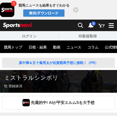
競馬ニュースも結果もすぐわかる
閉じる
スポーツナビ
検索
通知
i
ログイン
ID新規取得
競馬トップ
日程・結果
動画
ニュース
コラム
公式情
真中満＆五十嵐亮太が佐賀競馬予想に挑戦！（PR）
ミストラルシンボリ
牡 登録抹消
先週的中! AIが平安エルムSを大予想