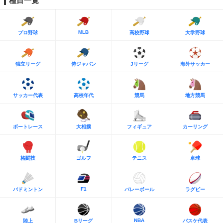
種目一覧
MLB
プロ野球
高校野球
大学野球
独立リーグ
侍ジャパン
Jリーグ
海外サッカー
サッカー代表
高校年代
競馬
地方競馬
ボートレース
大相撲
フィギュア
カーリング
格闘技
ゴルフ
テニス
卓球
F1
バドミントン
バレーボール
ラグビー
NBA
陸上
Bリーグ
バスケ代表