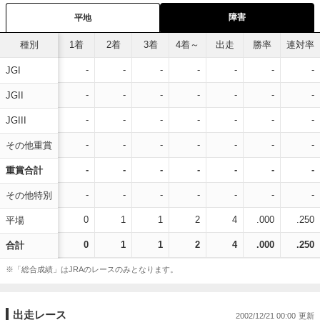
障害
平地
種別
1着
2着
3着
4着～
出走
勝率
連対率
-
-
-
-
-
-
-
JGI
-
-
-
-
-
-
-
JGII
-
-
-
-
-
-
-
JGIII
-
-
-
-
-
-
-
その他重賞
-
-
-
-
-
-
-
重賞合計
-
-
-
-
-
-
-
その他特別
0
1
1
2
4
.000
.250
平場
0
1
1
2
4
.000
.250
合計
※「総合成績」はJRAのレースのみとなります。
出走レース
2002/12/21 00:00