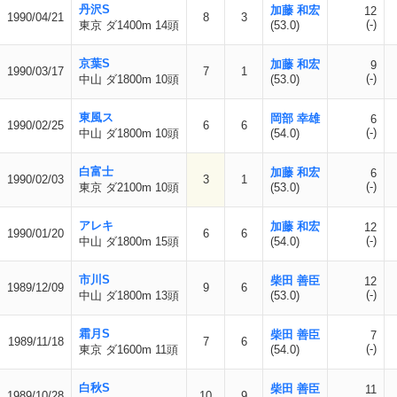
丹沢S
加藤 和宏
12
1990/04/21
8
3
(-)
東京 ダ1400m 14頭
(53.0)
京葉S
加藤 和宏
9
1990/03/17
7
1
(-)
中山 ダ1800m 10頭
(53.0)
東風ス
岡部 幸雄
6
1990/02/25
6
6
(-)
中山 ダ1800m 10頭
(54.0)
白富士
加藤 和宏
6
1990/02/03
3
1
(-)
東京 ダ2100m 10頭
(53.0)
アレキ
加藤 和宏
12
1990/01/20
6
6
(-)
中山 ダ1800m 15頭
(54.0)
市川S
柴田 善臣
12
1989/12/09
9
6
(-)
中山 ダ1800m 13頭
(53.0)
霜月S
柴田 善臣
7
1989/11/18
7
6
(-)
東京 ダ1600m 11頭
(54.0)
白秋S
柴田 善臣
11
1989/10/28
10
9