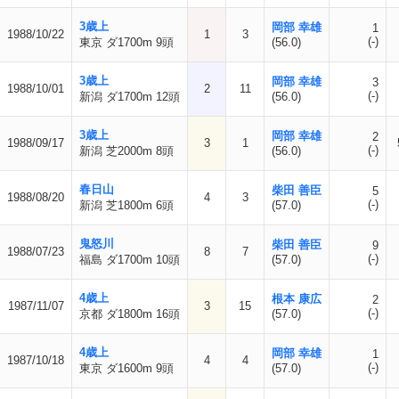
3歳上
岡部 幸雄
1
1988/10/22
1
3
(-)
東京 ダ1700m 9頭
(56.0)
3歳上
岡部 幸雄
3
1988/10/01
2
11
(-)
新潟 ダ1700m 12頭
(56.0)
3歳上
岡部 幸雄
2
1988/09/17
3
1
(-)
新潟 芝2000m 8頭
(56.0)
春日山
柴田 善臣
5
1988/08/20
4
3
(-)
新潟 芝1800m 6頭
(57.0)
鬼怒川
柴田 善臣
9
1988/07/23
8
7
(-)
福島 ダ1700m 10頭
(57.0)
4歳上
根本 康広
2
1987/11/07
3
15
(-)
京都 ダ1800m 16頭
(57.0)
4歳上
岡部 幸雄
1
1987/10/18
4
4
(-)
東京 ダ1600m 9頭
(57.0)