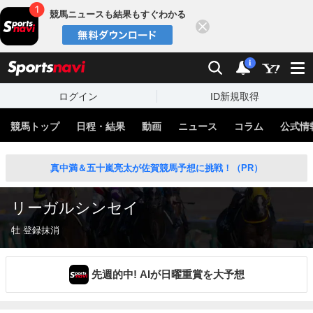
競馬ニュースも結果もすぐわかる
閉じる
スポーツナビ
検索
通知
i
ログイン
ID新規取得
競馬トップ
日程・結果
動画
ニュース
コラム
公式情
真中満＆五十嵐亮太が佐賀競馬予想に挑戦！（PR）
リーガルシンセイ
牡 登録抹消
先週的中! AIが日曜重賞を大予想