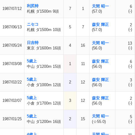
利尻特
天間 昭一
6
1987/07/12
7
1
(-)
札幌 ダ1500m 9頭
(57.0)
ニセコ
森安 輝正
2
1987/06/13
5
7
(-)
札幌 ダ1500m 10頭
(57.0)
日吉特
天間 昭一
13
1987/05/24
4
16
(-)
東京 ダ1600m 16頭
(56.0)
5歳上
森安 輝正
6
1987/03/08
1
11
(-)
中山 ダ1200m 15頭
(56.0)
5歳上
森安 輝正
3
1987/02/22
2
12
(-)
小倉 ダ1000m 12頭
(56.0)
5歳上
森安 輝正
2
1987/02/07
3
12
(-)
小倉 ダ1700m 12頭
(56.0)
5歳上
天間 昭一
5
1987/01/25
2
15
(-)
中山 ダ1200m 16頭
(☆55.0)
4歳上
天間 昭一