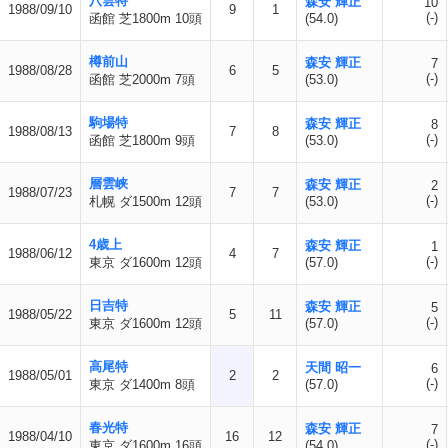
八雲特
森安 輝正
10
1988/09/10
9
1
(-)
函館 芝1800m 10頭
(54.0)
樽前山
森安 輝正
7
1988/08/28
6
5
(-)
函館 芝2000m 7頭
(53.0)
駒場特
森安 輝正
8
1988/08/13
7
8
(-)
函館 芝1800m 9頭
(53.0)
層雲峡
森安 輝正
2
1988/07/23
7
7
(-)
札幌 ダ1500m 12頭
(53.0)
4歳上
森安 輝正
1
1988/06/12
4
7
(-)
東京 ダ1600m 12頭
(57.0)
日吉特
森安 輝正
5
1988/05/22
5
11
(-)
東京 ダ1600m 12頭
(57.0)
高尾特
天間 昭一
6
1988/05/01
2
2
(-)
東京 ダ1400m 8頭
(57.0)
春光特
森安 輝正
7
1988/04/10
16
12
(-)
東京 ダ1600m 16頭
(54.0)