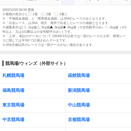
2002/12/20 00:00 更新
※着順の色分け [
:1着
:2着
:3着 ]
※「平地競走成績」と「障害競走成績」はJRAのレースのみとなります。
※「出走レース」はJRA、地方、海外で出走したレースの成績となります。
※減量表示は[
:1kg減
:2kg減
:3kg減
:4kg減（※女性騎手のみ）
:2kg減（※5
年以上、又は101勝以上の女性騎手のみ）] です。
※「上3F」表記のデータについて 1993年4月以前では一部のレースが上4F、障害レー
スに関しては平均Fで計測されたデータです。
※JRA主催以外のレースでは一部データがない場合があります。
競馬場/ウィンズ（外部サイト）
札幌競馬場
函館競馬場
福島競馬場
新潟競馬場
東京競馬場
中山競馬場
中京競馬場
京都競馬場