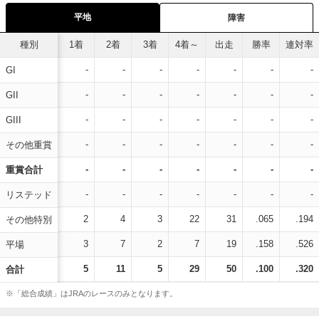
平地
障害
種別
1着
2着
3着
4着～
出走
勝率
連対率
-
-
-
-
-
-
-
GI
-
-
-
-
-
-
-
GII
-
-
-
-
-
-
-
GIII
-
-
-
-
-
-
-
その他重賞
-
-
-
-
-
-
-
重賞合計
-
-
-
-
-
-
-
リステッド
2
4
3
22
31
.065
.194
その他特別
3
7
2
7
19
.158
.526
平場
5
11
5
29
50
.100
.320
合計
※「総合成績」はJRAのレースのみとなります。