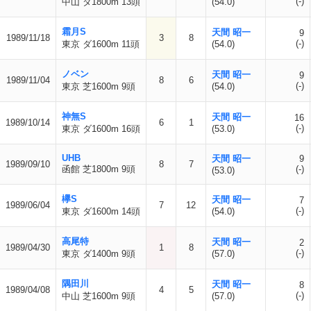
(-)
中山 ダ1800m 13頭
(54.0)
霜月S
天間 昭一
9
1989/11/18
3
8
(-)
東京 ダ1600m 11頭
(54.0)
ノベン
天間 昭一
9
1989/11/04
8
6
(-)
東京 芝1600m 9頭
(54.0)
神無S
天間 昭一
16
1989/10/14
6
1
(-)
東京 ダ1600m 16頭
(53.0)
UHB
天間 昭一
9
1989/09/10
8
7
函館 芝1800m 9頭
(-)
(53.0)
欅S
天間 昭一
7
1989/06/04
7
12
(-)
東京 ダ1600m 14頭
(54.0)
高尾特
天間 昭一
2
1989/04/30
1
8
(-)
東京 ダ1400m 9頭
(57.0)
隅田川
天間 昭一
8
1989/04/08
4
5
(-)
中山 芝1600m 9頭
(57.0)