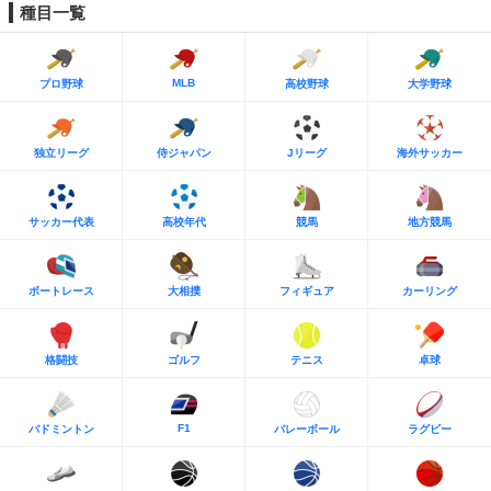
種目一覧
MLB
プロ野球
高校野球
大学野球
独立リーグ
侍ジャパン
Jリーグ
海外サッカー
サッカー代表
高校年代
競馬
地方競馬
ボートレース
大相撲
フィギュア
カーリング
格闘技
ゴルフ
テニス
卓球
F1
バドミントン
バレーボール
ラグビー