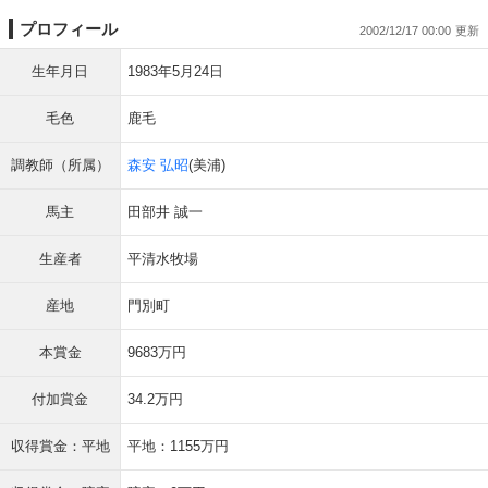
プロフィール
2002/12/17 00:00
生年月日
1983年5月24日
毛色
鹿毛
調教師（所属）
森安 弘昭
(美浦)
馬主
田部井 誠一
生産者
平清水牧場
産地
門別町
本賞金
9683万円
付加賞金
34.2万円
収得賞金：平地
平地：1155万円