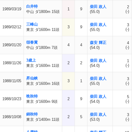
白井特
柴田 政人
2
1989/03/19
1
9
(-)
中山 ダ1800m 15頭
(55.0)
三峰山
柴田 政人
3
1989/02/12
3
9
(-)
東京 ダ1600m 11頭
(55.0)
頌春賞
森安 輝正
4
1989/01/20
4
4
(-)
中山 ダ1800m 7頭
(54.0)
3歳上
柴田 政人
1
1988/11/26
2
2
(-)
東京 ダ1600m 11頭
(54.0)
昇仙峡
柴田 政人
3
1988/11/05
3
1
(-)
東京 ダ1600m 16頭
(55.0)
晩秋特
柴田 政人
5
1988/10/23
2
9
(-)
東京 ダ1600m 9頭
(54.0)
錦秋特
柴田 政人
3
1988/10/08
2
5
(-)
東京 ダ1400m 11頭
(53.0)