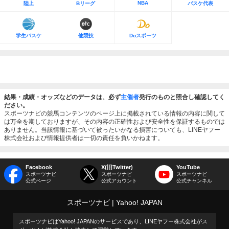
NBA
陸上
Bリーグ
バスケ代表
学生バスケ
他競技
Doスポーツ
結果・成績・オッズなどのデータは、必ず
主催者
発行のものと照合し確認してく
ださい。
スポーツナビの競馬コンテンツのページ上に掲載されている情報の内容に関して
は万全を期しておりますが、その内容の正確性および安全性を保証するものでは
ありません。当該情報に基づいて被ったいかなる損害についても、LINEヤフー
株式会社および情報提供者は一切の責任を負いかねます。
Facebook
X(旧Twitter)
YouTube
スポーツナビ
スポーツナビ
スポーツナビ
公式ページ
公式アカウント
公式チャンネル
スポーツナビ
Yahoo! JAPAN
スポーツナビはYahoo! JAPANのサービスであり、LINEヤフー株式会社がス