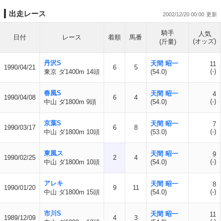
出走レース
2002/12/20 00:00
騎手
人気
日付
レース
着順
馬番
(オッズ)
(斤量)
丹沢S
天間 昭一
11
1990/04/21
6
5
(-)
東京 ダ1400m 14頭
(54.0)
春風S
天間 昭一
4
1990/04/08
6
4
(-)
中山 ダ1800m 9頭
(54.0)
京葉S
天間 昭一
7
1990/03/17
6
8
(-)
中山 ダ1800m 10頭
(53.0)
東風ス
天間 昭一
9
1990/02/25
2
4
(-)
中山 ダ1800m 10頭
(54.0)
アレキ
天間 昭一
8
1990/01/20
9
11
(-)
中山 ダ1800m 15頭
(54.0)
市川S
天間 昭一
11
1989/12/09
4
3