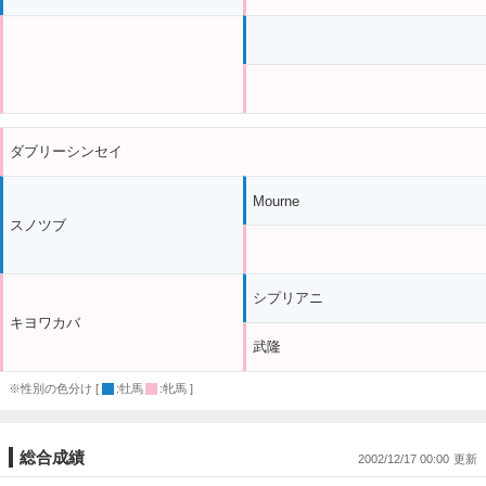
ダブリーシンセイ
Mourne
スノツブ
シプリアニ
キヨワカバ
武隆
※性別の色分け [
:牡馬
:牝馬 ]
総合成績
2002/12/17 00:00