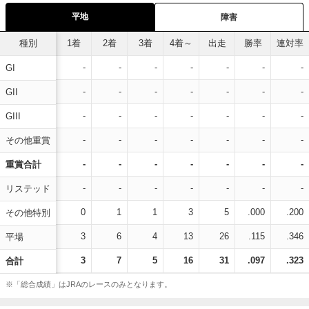
平地
障害
種別
1着
2着
3着
4着～
出走
勝率
連対率
-
-
-
-
-
-
-
GI
-
-
-
-
-
-
-
GII
-
-
-
-
-
-
-
GIII
-
-
-
-
-
-
-
その他重賞
-
-
-
-
-
-
-
重賞合計
-
-
-
-
-
-
-
リステッド
0
1
1
3
5
.000
.200
その他特別
3
6
4
13
26
.115
.346
平場
3
7
5
16
31
.097
.323
合計
※「総合成績」はJRAのレースのみとなります。