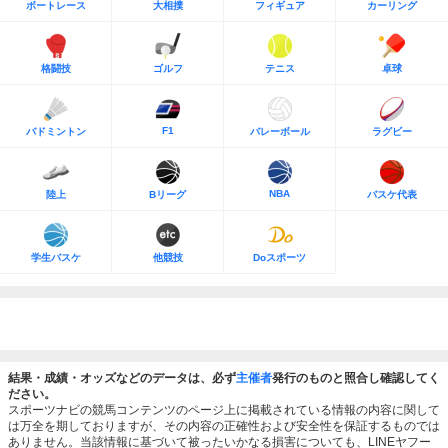
ボートレース
大相撲
フィギュア
カーリング
格闘技
ゴルフ
テニス
卓球
F1
バドミントン
バレーボール
ラグビー
NBA
陸上
Bリーグ
バスケ代表
学生バスケ
他競技
Doスポーツ
結果・成績・オッズなどのデータは、必ず
主催者
発行のものと照合し確認してく
ださい。
スポーツナビの競馬コンテンツのページ上に掲載されている情報の内容に関して
は万全を期しておりますが、その内容の正確性および安全性を保証するものでは
ありません。当該情報に基づいて被ったいかなる損害についても、LINEヤフー