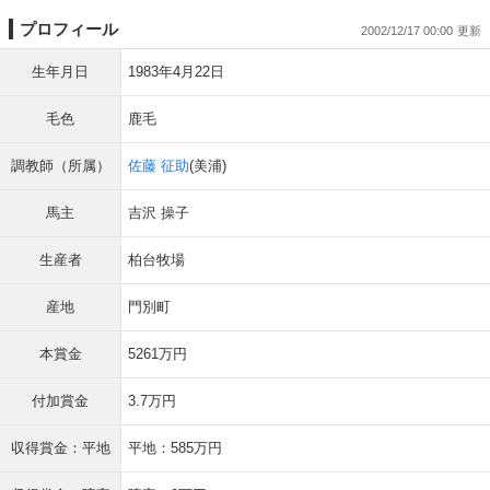
プロフィール
2002/12/17 00:00
生年月日
1983年4月22日
毛色
鹿毛
調教師（所属）
佐藤 征助
(美浦)
馬主
吉沢 操子
生産者
柏台牧場
産地
門別町
本賞金
5261万円
付加賞金
3.7万円
収得賞金：平地
平地：585万円