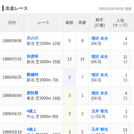
出走レース
2002/12/20 00:00
騎手
人気
日付
レース
着順
馬番
(オッズ)
(斤量)
天の川
増沢 末夫
4
1989/08/06
5
8
(-)
新潟 芝2200m 12頭
(54.0)
弥彦特
増沢 末夫
11
1989/07/15
13
14
(-)
新潟 芝1600m 15頭
(54.0)
磐越特
増沢 末夫
1
1989/06/25
2
7
(-)
新潟 芝2000m 7頭
(54.0)
麦秋賞
増沢 末夫
9
1989/06/04
3
1
(-)
東京 芝2000m 14頭
(54.0)
4歳上
玉井 智光
3
1989/04/15
3
2
(-)
中山 芝1800m 8頭
(☆53.0)
4歳上
玉井 智光
13
1989/03/19
3
5