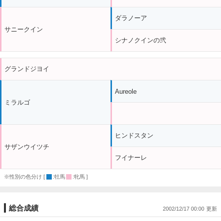
ダラノーア
サニークイン
シナノクインの弐
グランドジヨイ
Aureole
ミラルゴ
ヒンドスタン
サザンウイツチ
フイナーレ
※性別の色分け [
:牡馬
:牝馬 ]
総合成績
2002/12/17 00:00