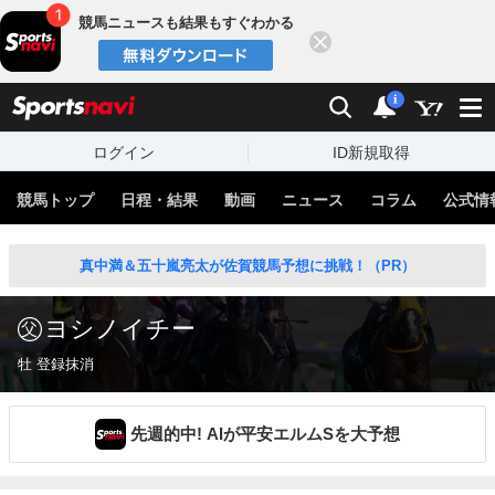
競馬ニュースも結果もすぐわかる
閉じる
スポーツナビ
検索
通知
i
ログイン
ID新規取得
競馬トップ
日程・結果
動画
ニュース
コラム
公式情
真中満＆五十嵐亮太が佐賀競馬予想に挑戦！（PR）
ヨシノイチー
牡 登録抹消
先週的中! AIが平安エルムSを大予想