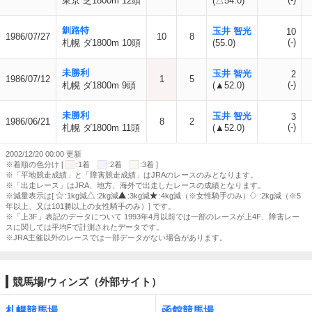
東京 芝1800m 12頭
(△54.0)
釧路特
玉井 智光
10
1986/07/27
10
8
(-)
札幌 ダ1800m 10頭
(55.0)
未勝利
玉井 智光
2
1986/07/12
1
5
(-)
札幌 ダ1800m 9頭
(▲52.0)
未勝利
玉井 智光
3
1986/06/21
8
2
(-)
札幌 ダ1800m 11頭
(▲52.0)
2002/12/20 00:00 更新
※着順の色分け [
:1着
:2着
:3着 ]
※「平地競走成績」と「障害競走成績」はJRAのレースのみとなります。
※「出走レース」はJRA、地方、海外で出走したレースの成績となります。
※減量表示は[
:1kg減
:2kg減
:3kg減
:4kg減（※女性騎手のみ）
:2kg減（※5
年以上、又は101勝以上の女性騎手のみ）] です。
※「上3F」表記のデータについて 1993年4月以前では一部のレースが上4F、障害レー
スに関しては平均Fで計測されたデータです。
※JRA主催以外のレースでは一部データがない場合があります。
競馬場/ウィンズ（外部サイト）
札幌競馬場
函館競馬場