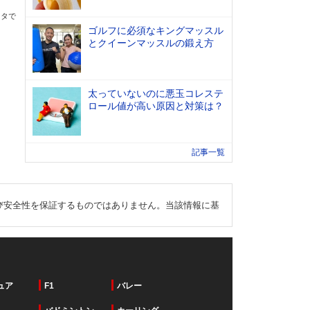
ータで
ゴルフに必須なキングマッスル
とクイーンマッスルの鍛え方
太っていないのに悪玉コレステ
ロール値が高い原因と対策は？
記事一覧
び安全性を保証するものではありません。当該情報に基
ュア
F1
バレー