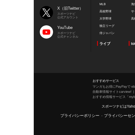
MLB
海
X（旧Twitter）
高校野球
サ
スポーツナビ
公式アカウント
大学野球
高
独立リーグ
YouTube
スポーツナビ
侍ジャパン
公式チャンネル
ライブ
to
おすすめサービス
マンガもお得にPayPayで eboo
自動車情報サイトcarview!
おすすめ情報サービス「mybe
スポーツナビはYah
プライバシーポリシー
-
プライバシーセ