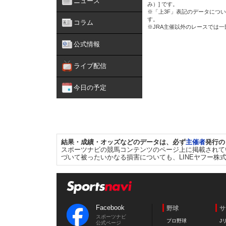
ニュース
み）] です。
※「上3F」表記のデータについ
す。
コラム
※JRA主催以外のレースでは
公式情報
ライブ配信
今日の予定
結果・成績・オッズなどのデータは、必ず
主催者
発行の
スポーツナビの競馬コンテンツのページ上に掲載されて
づいて被ったいかなる損害についても、LINEヤフー株
Facebook
野球
サ
スポーツナビ
プロ野球
J
公式ページ