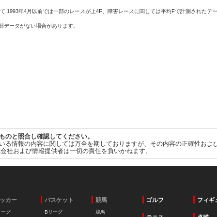
て 1993年4月以前では一部のレースが上4F、障害レースに関しては平均Fで計測されたデ
一部データがない場合があります。
ものと照合し確認してください。
いる情報の内容に関しては万全を期しておりますが、その内容の正確性およ
式会社および情報提供者は一切の責任を負いかねます。
ッカー
バスケット
競馬
ゴルフ
フィギ
リーグ
Bリーグ
競馬