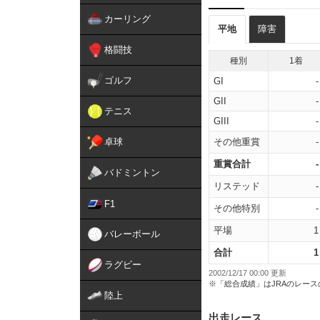
カーリング
平地
障害
格闘技
種別
1着
ゴルフ
GI
-
GII
-
テニス
GIII
-
卓球
その他重賞
-
重賞合計
-
バドミントン
リステッド
-
F1
その他特別
-
平場
1
バレーボール
合計
1
ラグビー
2002/12/17 00:00 更新
※「総合成績」はJRAのレー
陸上
出走レース