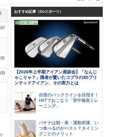
おすすめ記事（Doスポーツ）
位
-07
-01
【2026年上半期アイアン座談会】「なんじ
-03
ゃこりゃ？」識者が驚いたコブラの3Dプリ
ンテッドアイアン、その実力とは
自慢のバックラインを目指す！
HIITでおこなう「背中徹底トレ
ーニング」
バナナは朝・夜・運動前後、い
つ食べるのがベスト？タイミン
グごとのメリット
の