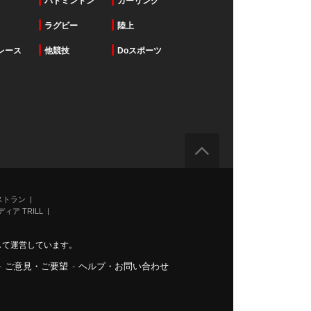
バドミントン
カーリング
ラグビー
陸上
レース
他競技
Doスポーツ
ストラン
ィア TRILL
力して運営しています。
-
ご意見・ご要望
-
ヘルプ・お問い合わせ