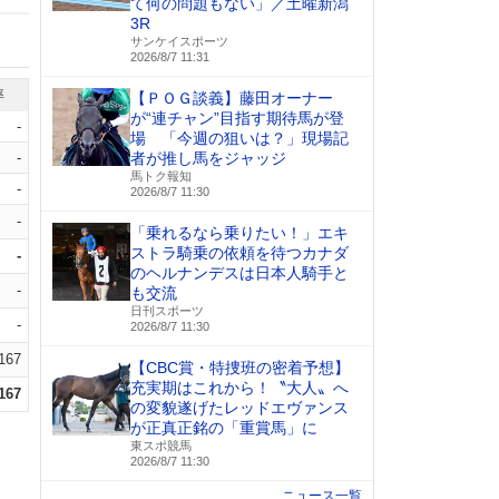
て何の問題もない」／土曜新潟
3R
サンケイスポーツ
2026/8/7 11:31
率
【ＰＯＧ談義】藤田オーナー
が“連チャン”目指す期待馬が登
-
場 「今週の狙いは？」現場記
-
者が推し馬をジャッジ
馬トク報知
-
2026/8/7 11:30
-
「乗れるなら乗りたい！」エキ
ストラ騎乗の依頼を待つカナダ
-
のヘルナンデスは日本人騎手と
-
も交流
日刊スポーツ
-
2026/8/7 11:30
.167
【CBC賞・特捜班の密着予想】
充実期はこれから！〝大人〟へ
.167
の変貌遂げたレッドエヴァンス
が正真正銘の「重賞馬」に
東スポ競馬
2026/8/7 11:30
ニュース一覧