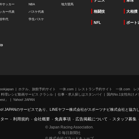
テニス
卓球
外サッカー
NBA
地方競馬
格闘技
大相撲
ッカー代表
バスケ代表
校年代
学生バスケ
NFL
ボート
to
kjapan
ホテル、旅館予約サイト 一休.com
レストラン予約サイト 一休.com レ
料理レシピ動画サービス クラシル
仕事・求人探しはスタンバイ
国内No.1女性向けメデ
st」
Yahoo! JAPAN
oo! JAPANのサービスであり、LINEヤフー株式会社がスポーツナビ株式会社と協
ンター
-
利用規約
-
会社概要
-
免責事項
-
広告掲載について
-
スタッフ募集
© Japan Racing Association.
© 毎日新聞社
© 株式会社グラッドキューブ