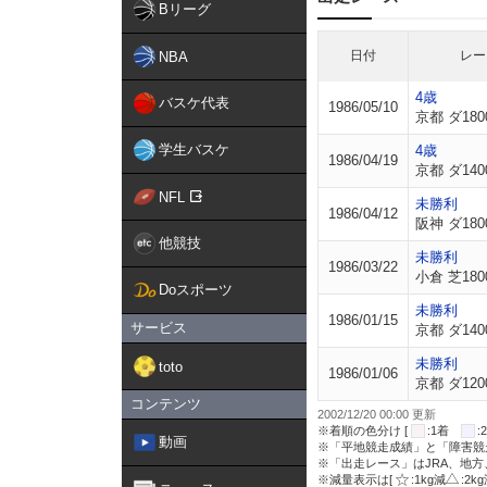
Bリーグ
日付
レー
NBA
4歳
バスケ代表
1986/05/10
京都 ダ180
学生バスケ
4歳
1986/04/19
京都 ダ140
NFL
未勝利
1986/04/12
阪神 ダ180
他競技
未勝利
1986/03/22
小倉 芝180
Doスポーツ
未勝利
1986/01/15
サービス
京都 ダ140
未勝利
toto
1986/01/06
京都 ダ120
コンテンツ
2002/12/20 00:00 更新
※着順の色分け [
:1着
動画
※「平地競走成績」と「障害競
※「出走レース」はJRA、地
※減量表示は[
:1kg減
:2k