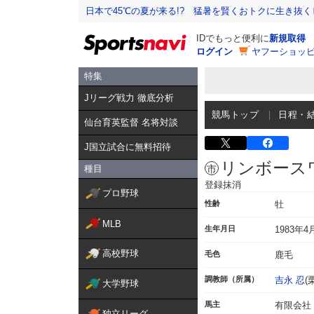
日本で45℃の夏が来る!? 猛暑を賢くおトクに生き抜く
IDでもっと便利に
新規取得
ログイン
ヤフーショッピ
特集
Jリーグ戦力 徹底分析
競馬トップ
日程・
仙台育英監督 名将対談
J国立試合に無料招待
リンボース
種目
登録抹消
プロ野球
性齢
牡
MLB
生年月日
1983年4
高校野球
毛色
鹿毛
調教師（所属）
吉永 忍
(
大学野球
馬主
有限会社
独立リーグ