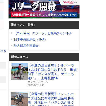
ー
関連リンク（外部）
【YouTube】スポーツナビ競馬チャンネル
日本中央競馬会（JRA）
地方競馬全国協会
てみる
新着ニュース
【今週の注目新馬】シルバーウ
ィルは近親にGⅠ馬ずらり 田原
助手「センスが高く、ゲートも
速い」／土曜札幌5R
サンケイスポーツ
2026/8/7 11:41
【今週の注目新馬】インテルラ
ゴスは兄に今年の中山金杯勝ち
馬 杉木助手「バランスが良く