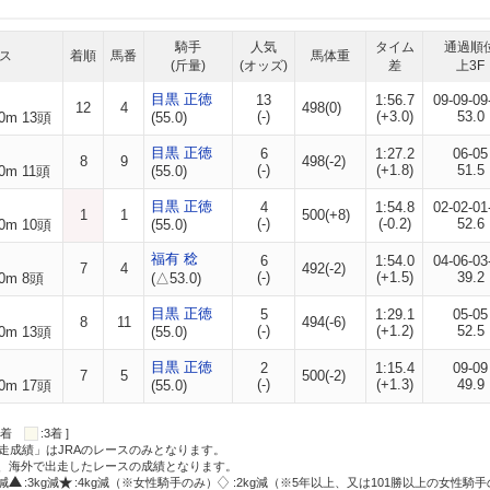
騎手
人気
タイム
通過順
ス
着順
馬番
馬体重
(斤量)
(オッズ)
差
上3F
目黒 正徳
13
1:56.7
09-09-09
12
4
498(0)
(-)
(+3.0)
53.0
0m 13頭
(55.0)
目黒 正徳
6
1:27.2
06-05
8
9
498(-2)
(-)
(+1.8)
51.5
0m 11頭
(55.0)
目黒 正徳
4
1:54.8
02-02-01
1
1
500(+8)
(-)
(-0.2)
52.6
0m 10頭
(55.0)
福有 稔
6
1:54.0
04-06-03
7
4
492(-2)
(-)
(+1.5)
39.2
0m 8頭
(△53.0)
目黒 正徳
5
1:29.1
05-05
8
11
494(-6)
(-)
(+1.2)
52.5
0m 13頭
(55.0)
目黒 正徳
2
1:15.4
09-09
7
5
500(-2)
(-)
(+1.3)
49.9
0m 17頭
(55.0)
:2着
:3着 ]
走成績」はJRAのレースのみとなります。
方、海外で出走したレースの成績となります。
g減
:3kg減
:4kg減（※女性騎手のみ）
:2kg減（※5年以上、又は101勝以上の女性騎手