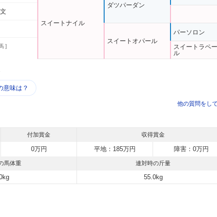
ダツパーダン
州文
スイートナイル
パーソロン
スイートオパール
馬 ]
スイートラペ
ル
う
の意味は？
他の質問をし
付加賞金
収得賞金
0万円
平地：185万円
障害：0万円
の馬体重
連対時の斤量
0kg
55.0kg