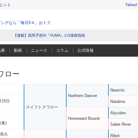
ヒント
Yahoo
ングなら「毎日5％」おトク
【連載】競馬予想AI『VUMA』の3連複指南
結果
動画
ニュース
コラム
公式情報
ワロー
Nearctic
Northern Dancer
月15日
Natalma
スイフトスワロー
Alycidon
Homeward Bound
栗東)
Sabie River
 長久
Ribot