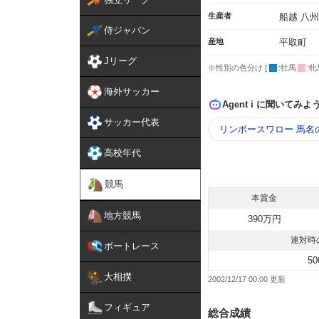
生産者
船越 八
侍ジャパン
産地
平取町
Jリーグ
※性別の色分け [
:牡馬
:牝
海外サッカー
Agent i に聞いてみよ
サッカー代表
リンボースワロー 馬名
高校年代
競馬
本賞金
地方競馬
390万円
連対時
ボートレース
50
大相撲
2002/12/17 00:00
フィギュア
総合成績