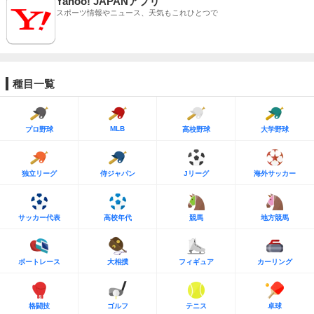
Yahoo! JAPANアプリ
スポーツ情報やニュース、天気もこれひとつで
種目一覧
MLB
プロ野球
高校野球
大学野球
独立リーグ
侍ジャパン
Jリーグ
海外サッカー
サッカー代表
高校年代
競馬
地方競馬
ボートレース
大相撲
フィギュア
カーリング
格闘技
ゴルフ
テニス
卓球