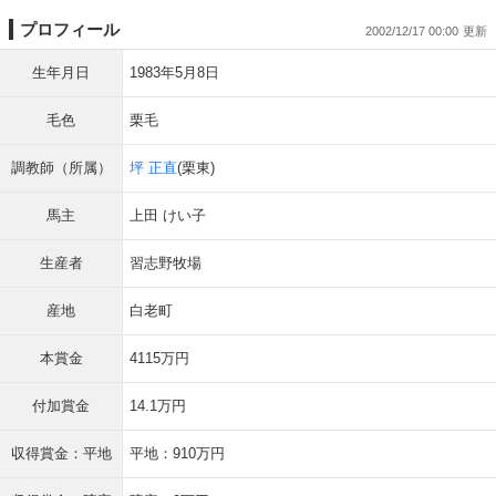
プロフィール
2002/12/17 00:00
生年月日
1983年5月8日
毛色
栗毛
調教師（所属）
坪 正直
(栗東)
馬主
上田 けい子
生産者
習志野牧場
産地
白老町
本賞金
4115万円
付加賞金
14.1万円
収得賞金：平地
平地：910万円