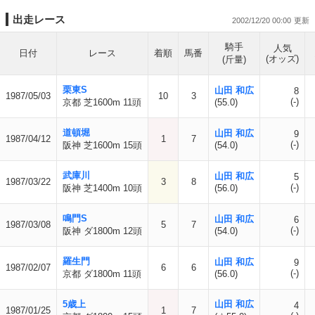
出走レース
2002/12/20 00:00
騎手
人気
日付
レース
着順
馬番
(オッズ)
(斤量)
栗東S
山田 和広
8
1987/05/03
10
3
(-)
京都 芝1600m 11頭
(55.0)
道頓堀
山田 和広
9
1987/04/12
1
7
(-)
阪神 芝1600m 15頭
(54.0)
武庫川
山田 和広
5
1987/03/22
3
8
(-)
阪神 芝1400m 10頭
(56.0)
鳴門S
山田 和広
6
1987/03/08
5
7
(-)
阪神 ダ1800m 12頭
(54.0)
羅生門
山田 和広
9
1987/02/07
6
6
(-)
京都 ダ1800m 11頭
(56.0)
5歳上
山田 和広
4
1987/01/25
1
7