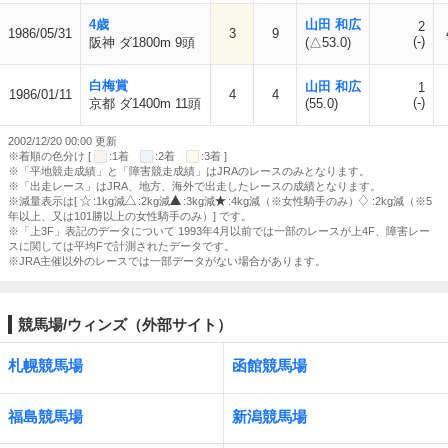
4歳
山田 和広
2
1986/05/31
3
9
(-)
阪神 ダ1800m 9頭
(△53.0)
白梅賞
山田 和広
1
1986/01/11
4
4
(-)
京都 ダ1400m 11頭
(55.0)
2002/12/20 00:00 更新
※着順の色分け [
:1着
:2着
:3着 ]
※「平地競走成績」と「障害競走成績」はJRAのレースのみとなります。
※「出走レース」はJRA、地方、海外で出走したレースの成績となります。
※減量表示は[
:1kg減
:2kg減
:3kg減
:4kg減（※女性騎手のみ）
:2kg減（※5
年以上、又は101勝以上の女性騎手のみ）] です。
※「上3F」表記のデータについて 1993年4月以前では一部のレースが上4F、障害レー
スに関しては平均Fで計測されたデータです。
※JRA主催以外のレースでは一部データがない場合があります。
競馬場/ウィンズ（外部サイト）
札幌競馬場
函館競馬場
福島競馬場
新潟競馬場