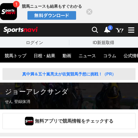
競馬ニュースも結果もすぐわかる
閉じる
スポーツナビ
検索
通知
i
ログイン
ID新規取得
競馬トップ
日程・結果
動画
ニュース
コラム
公式情
真中満＆五十嵐亮太が佐賀競馬予想に挑戦！（PR）
ジョーアレクサンダ
せん 登録抹消
無料アプリで競馬情報をチェックする