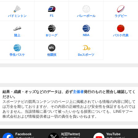
F1
バドミントン
バレーボール
ラグビー
NBA
陸上
Bリーグ
バスケ代表
学生バスケ
他競技
Doスポーツ
結果・成績・オッズなどのデータは、必ず
主催者
発行のものと照合し確認してく
ださい。
スポーツナビの競馬コンテンツのページ上に掲載されている情報の内容に関して
は万全を期しておりますが、その内容の正確性および安全性を保証するものでは
ありません。当該情報に基づいて被ったいかなる損害についても、LINEヤフー
株式会社および情報提供者は一切の責任を負いかねます。
Facebook
X(旧Twitter)
YouTube