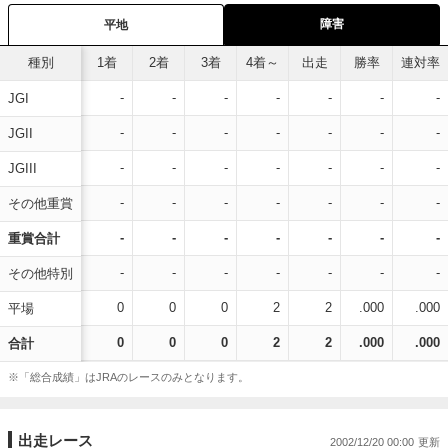
障害
平地
種別
1着
2着
3着
4着～
出走
勝率
連対率
-
-
-
-
-
-
-
JGI
-
-
-
-
-
-
-
JGII
-
-
-
-
-
-
-
JGIII
-
-
-
-
-
-
-
その他重賞
-
-
-
-
-
-
-
重賞合計
-
-
-
-
-
-
-
その他特別
0
0
0
2
2
.000
.000
平場
0
0
0
2
2
.000
.000
合計
※「総合成績」はJRAのレースのみとなります。
出走レース
2002/12/20 00:00