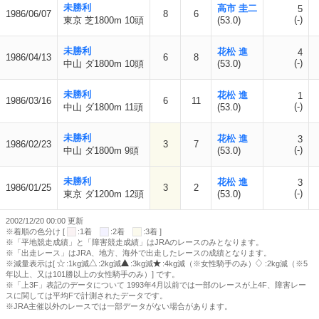
未勝利
高市 圭二
5
1986/06/07
8
6
(-)
東京 芝1800m 10頭
(53.0)
未勝利
花松 進
4
1986/04/13
6
8
(-)
中山 ダ1800m 10頭
(53.0)
未勝利
花松 進
1
1986/03/16
6
11
(-)
中山 ダ1800m 11頭
(53.0)
未勝利
花松 進
3
1986/02/23
3
7
(-)
中山 ダ1800m 9頭
(53.0)
未勝利
花松 進
3
1986/01/25
3
2
(-)
東京 ダ1200m 12頭
(53.0)
2002/12/20 00:00 更新
※着順の色分け [
:1着
:2着
:3着 ]
※「平地競走成績」と「障害競走成績」はJRAのレースのみとなります。
※「出走レース」はJRA、地方、海外で出走したレースの成績となります。
※減量表示は[
:1kg減
:2kg減
:3kg減
:4kg減（※女性騎手のみ）
:2kg減（※5
年以上、又は101勝以上の女性騎手のみ）] です。
※「上3F」表記のデータについて 1993年4月以前では一部のレースが上4F、障害レー
スに関しては平均Fで計測されたデータです。
※JRA主催以外のレースでは一部データがない場合があります。