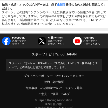
結果・成績・オッズなどのデータは、必ず
主催者
発行のものと照合し確認してく
ださい。
スポーツナビの競馬コンテンツのページ上に掲載されている情報の内容に関して
は万全を期しておりますが、その内容の正確性および安全性を保証するものでは
ありません。当該情報に基づいて被ったいかなる損害についても、LINEヤフー
株式会社および情報提供者は一切の責任を負いかねます。
Facebook
X(旧Twitter)
YouTube
スポーツナビ
スポーツナビ
スポーツナビ
公式ページ
公式アカウント
公式チャンネル
スポーツナビ
Yahoo! JAPAN
スポーツナビはYahoo! JAPANのサービスであり、LINEヤフー株式会社がス
ポーツナビ株式会社と協力して運営しています。
プライバシーポリシー
プライバシーセンター
規約
会社概要
免責事項
広告掲載について
スタッフ募集
ご意見・ご要望
ヘルプ
© Japan Racing Association.
© 毎日新聞社