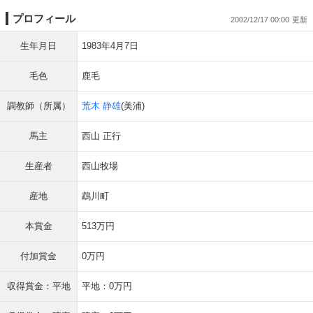
プロフィール
2002/12/17 00:00
生年月日
1983年4月7日
毛色
鹿毛
調教師（所属）
荒木 静雄
(美浦)
馬主
西山 正行
生産者
西山牧場
産地
鵡川町
本賞金
513万円
付加賞金
0万円
収得賞金：平地
平地：0万円