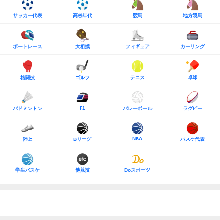
サッカー代表
高校年代
競馬
地方競馬
ボートレース
大相撲
フィギュア
カーリング
格闘技
ゴルフ
テニス
卓球
F1
バドミントン
バレーボール
ラグビー
NBA
陸上
Bリーグ
バスケ代表
学生バスケ
他競技
Doスポーツ