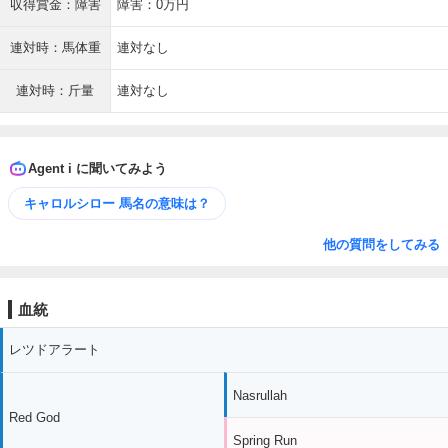
収得賞金：障害
障害：0万円
連対時：馬体重
連対なし
連対時：斤量
連対なし
Agent i に聞いてみよう
キャロルシロー 馬名の意味は？
他の質問をしてみる
血統
レツドアラート
Nasrullah
Red God
Spring Run