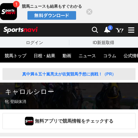
競馬ニュースも結果もすぐわかる
閉じる
スポーツナビ
検索
通知
i
ログイン
ID新規取得
競馬トップ
日程・結果
動画
ニュース
コラム
公式情
真中満＆五十嵐亮太が佐賀競馬予想に挑戦！（PR）
キャロルシロー
牝 登録抹消
無料アプリで競馬情報をチェックする