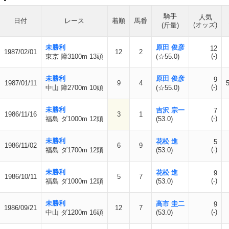
騎手
人気
日付
レース
着順
馬番
(オッズ)
(斤量)
未勝利
原田 俊彦
12
1987/02/01
12
2
(-)
東京 障3100m 13頭
(☆55.0)
未勝利
原田 俊彦
9
1987/01/11
9
4
(-)
中山 障2700m 10頭
(☆55.0)
未勝利
吉沢 宗一
7
1986/11/16
3
1
(-)
福島 ダ1000m 12頭
(53.0)
未勝利
花松 進
5
1986/11/02
6
9
(-)
福島 ダ1700m 12頭
(53.0)
未勝利
花松 進
9
1986/10/11
5
7
(-)
福島 ダ1000m 12頭
(53.0)
未勝利
高市 圭二
9
1986/09/21
12
7
(-)
中山 ダ1200m 16頭
(53.0)