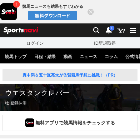
競馬ニュースも結果もすぐわかる
閉じる
スポーツナビ
検索
通知
i
ログイン
ID新規取得
競馬トップ
日程・結果
動画
ニュース
コラム
公式情
真中満＆五十嵐亮太が佐賀競馬予想に挑戦！（PR）
ウエスタンクレバー
牡 登録抹消
無料アプリで競馬情報をチェックする