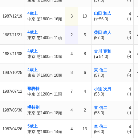
東京 ダ1600m 15頭
(57.0)
4歳上
山田 和広
4
1987/12/19
3
10
(-)
中京 芝1800m 16頭
(☆56.0)
4歳上
柴田 政人
3
1987/11/21
2
5
(-)
東京 芝1400m 11頭
(57.0)
4歳上
古川 寛和
5
1987/11/08
4
8
(-)
東京 芝1600m 10頭
(▲54.0)
4歳上
東 信二
3
1987/10/25
8
6
(-)
東京 芝1600m 10頭
(57.0)
飛騨特
小迫 次男
4
1987/07/12
7
4
(-)
中京 芝1200m 11頭
(53.0)
欅特別
東 信二
4
1987/05/30
4
2
(-)
東京 芝1400m 18頭
(53.0)
5歳上
東 信二
4
1987/04/26
4
13
(-)
東京 芝1600m 14頭
(56.0)