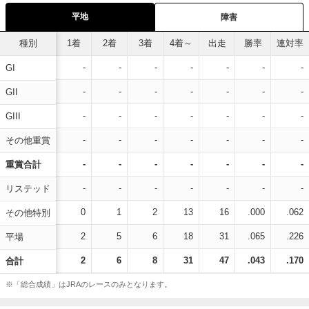
平地
障害
種別
1着
2着
3着
4着～
出走
勝率
連対率
-
-
-
-
-
-
-
GI
-
-
-
-
-
-
-
GII
-
-
-
-
-
-
-
GIII
-
-
-
-
-
-
-
その他重賞
-
-
-
-
-
-
-
重賞合計
-
-
-
-
-
-
-
リステッド
0
1
2
13
16
.000
.062
その他特別
2
5
6
18
31
.065
.226
平場
2
6
8
31
47
.043
.170
合計
※「総合成績」はJRAのレースのみとなります。