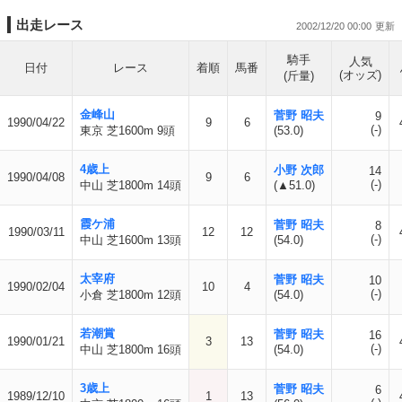
出走レース
2002/12/20 00:00
騎手
人気
日付
レース
着順
馬番
(オッズ)
(斤量)
金峰山
菅野 昭夫
9
1990/04/22
9
6
(-)
東京 芝1600m 9頭
(53.0)
4歳上
小野 次郎
14
1990/04/08
9
6
(-)
中山 芝1800m 14頭
(▲51.0)
霞ケ浦
菅野 昭夫
8
1990/03/11
12
12
(-)
中山 芝1600m 13頭
(54.0)
太宰府
菅野 昭夫
10
1990/02/04
10
4
(-)
小倉 芝1800m 12頭
(54.0)
若潮賞
菅野 昭夫
16
1990/01/21
3
13
(-)
中山 芝1800m 16頭
(54.0)
3歳上
菅野 昭夫
6
1989/12/10
1
13