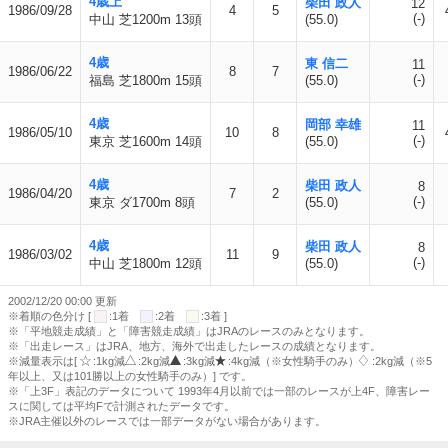
4歳上
柴田 政人
12
1986/09/28
4
5
(-)
中山 芝1200m 13頭
(55.0)
4歳
東 信二
11
1986/06/22
8
7
(-)
福島 芝1800m 15頭
(55.0)
4歳
岡部 幸雄
11
1986/05/10
10
8
(-)
東京 芝1600m 14頭
(55.0)
4歳
柴田 政人
8
1986/04/20
7
2
(-)
東京 ダ1700m 8頭
(55.0)
4歳
柴田 政人
8
1986/03/02
11
9
(-)
中山 芝1800m 12頭
(55.0)
2002/12/20 00:00 更新
※着順の色分け [
:1着
:2着
:3着 ]
※「平地競走成績」と「障害競走成績」はJRAのレースのみとなります。
※「出走レース」はJRA、地方、海外で出走したレースの成績となります。
※減量表示は[
:1kg減
:2kg減
:3kg減
:4kg減（※女性騎手のみ）
:2kg減（※5
年以上、又は101勝以上の女性騎手のみ）] です。
※「上3F」表記のデータについて 1993年4月以前では一部のレースが上4F、障害レー
スに関しては平均Fで計測されたデータです。
※JRA主催以外のレースでは一部データがない場合があります。