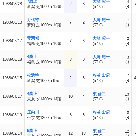
3歳上
大崎 昭一
4
1988/08/28
2
6
(-)
新潟 芝1800m 13頭
(57.0)
万代特
大崎 昭一
7
1988/08/13
7
2
(-)
新潟 芝1600m 10頭
(57.0)
青葉城
大崎 昭一
3
1988/07/17
7
6
(-)
福島 芝1800m 10頭
(57.0)
4歳上
大崎 昭一
3
1988/06/18
3
9
(-)
福島 芝1800m 16頭
(57.0)
松浜特
杉浦 宏昭
7
1988/05/15
2
3
4
(-)
新潟 芝1600m 9頭
(57.0)
4歳上
東 信二
13
1988/04/17
10
4
(-)
東京 ダ1400m 14頭
(57.0)
庄内川
杉浦 宏昭
8
1988/03/19
8
3
(-)
中京 芝1200m 16頭
(57.0)
5歳上
東 信二
12
1988/02/14
12
13
(-)