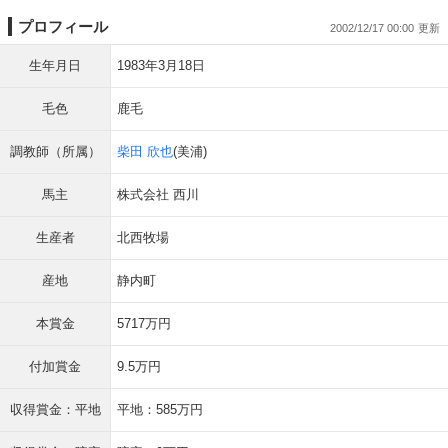
プロフィール
2002/12/17 00:00
生年月日
1983年3月18日
毛色
鹿毛
調教師（所属）
柴田 欣也
(美浦)
馬主
株式会社 西川
生産者
北西牧場
産地
静内町
本賞金
5717万円
付加賞金
9.5万円
収得賞金：平地
平地：585万円