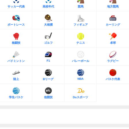
サッカー代表
高校年代
競馬
地方競馬
ボートレース
大相撲
フィギュア
カーリング
格闘技
ゴルフ
テニス
卓球
F1
バドミントン
バレーボール
ラグビー
NBA
陸上
Bリーグ
バスケ代表
学生バスケ
他競技
Doスポーツ