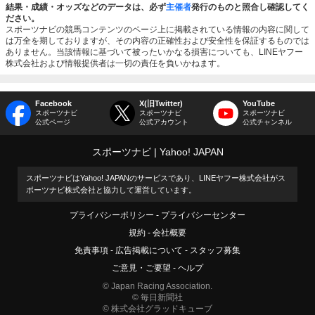
結果・成績・オッズなどのデータは、必ず
主催者
発行のものと照合し確認してく
ださい。
スポーツナビの競馬コンテンツのページ上に掲載されている情報の内容に関して
は万全を期しておりますが、その内容の正確性および安全性を保証するものでは
ありません。当該情報に基づいて被ったいかなる損害についても、LINEヤフー
株式会社および情報提供者は一切の責任を負いかねます。
Facebook
X(旧Twitter)
YouTube
スポーツナビ
スポーツナビ
スポーツナビ
公式ページ
公式アカウント
公式チャンネル
スポーツナビ
Yahoo! JAPAN
スポーツナビはYahoo! JAPANのサービスであり、LINEヤフー株式会社がス
ポーツナビ株式会社と協力して運営しています。
プライバシーポリシー
プライバシーセンター
規約
会社概要
免責事項
広告掲載について
スタッフ募集
ご意見・ご要望
ヘルプ
© Japan Racing Association.
© 毎日新聞社
© 株式会社グラッドキューブ