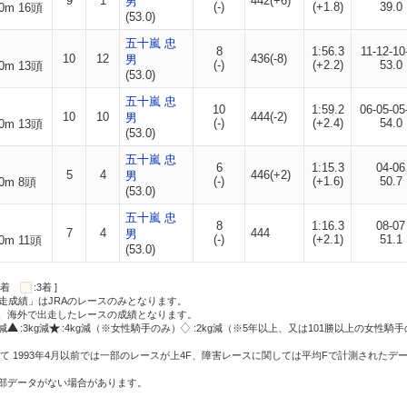
9
1
442(+6)
男
(-)
(+1.8)
39.0
0m 16頭
(53.0)
五十嵐 忠
8
1:56.3
11-12-10
10
12
436(-8)
男
(-)
(+2.2)
53.0
0m 13頭
(53.0)
五十嵐 忠
10
1:59.2
06-05-05
10
10
444(-2)
男
(-)
(+2.4)
54.0
0m 13頭
(53.0)
五十嵐 忠
6
1:15.3
04-06
5
4
446(+2)
男
(-)
(+1.6)
50.7
0m 8頭
(53.0)
五十嵐 忠
8
1:16.3
08-07
7
4
444
男
(-)
(+2.1)
51.1
0m 11頭
(53.0)
:2着
:3着 ]
走成績」はJRAのレースのみとなります。
方、海外で出走したレースの成績となります。
g減
:3kg減
:4kg減（※女性騎手のみ）
:2kg減（※5年以上、又は101勝以上の女性騎手
て 1993年4月以前では一部のレースが上4F、障害レースに関しては平均Fで計測されたデ
一部データがない場合があります。