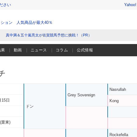
ださい
Yahoo
ション 人気商品が最大40％
真中満＆五十嵐亮太が佐賀競馬予想に挑戦！（PR）
結果
動画
ニュース
コラム
公式情報
チ
Nasrullah
Grey Sovereign
月15日
Kong
ドン
(栗東)
Rockefella