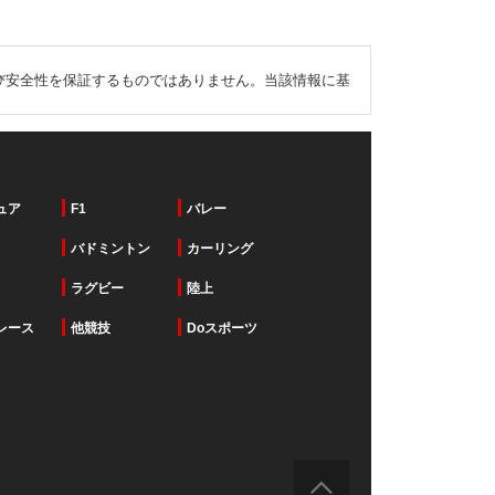
び安全性を保証するものではありません。当該情報に基
ュア
F1
バレー
バドミントン
カーリング
ラグビー
陸上
レース
他競技
Doスポーツ