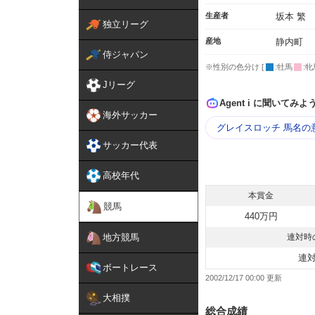
生産者
坂本 繁
独立リーグ
産地
静内町
侍ジャパン
※性別の色分け [
:牡馬
:牝
Jリーグ
Agent i に聞いてみよ
海外サッカー
グレイスロッチ 馬名の
サッカー代表
高校年代
本賞金
競馬
440万円
地方競馬
連対時
連
ボートレース
2002/12/17 00:00
大相撲
総合成績