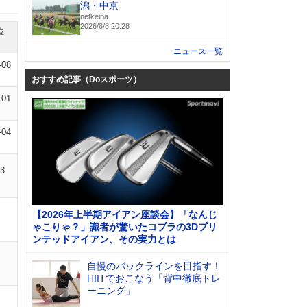
潟・中京
netkeiba
2026/8/8 20:28
位
ニュース一覧
-08
おすすめ記事（Doスポーツ）
-01
-04
03
【2026年上半期アイアン座談会】「なんじ
ゃこりゃ？」識者が驚いたコブラの3Dプリ
ンテッドアイアン、その実力とは
自慢のバックラインを目指す！
HIITでおこなう「背中徹底トレ
ーニング」