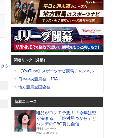
関連リンク（外部）
てみる
【YouTube】スポーツナビ競馬チャンネル
日本中央競馬会（JRA）
地方競馬全国協会
新着ニュース
粗品がロンＴ予想！「今年は堅
く決まる」「絶対勝つから」と
ハンデのCBC賞に自信
日刊スポーツ
2026/8/8 20:58