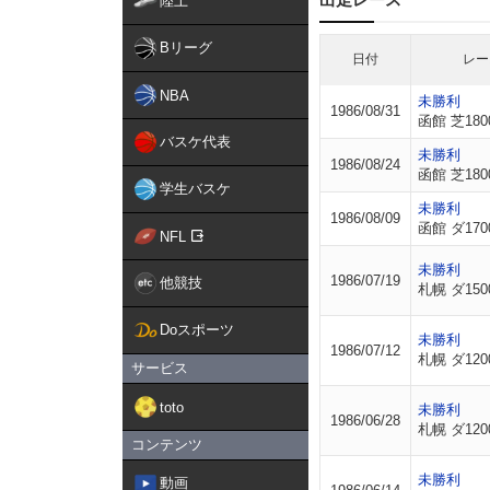
陸上
Bリーグ
日付
レー
NBA
未勝利
1986/08/31
函館 芝180
バスケ代表
未勝利
1986/08/24
函館 芝180
学生バスケ
未勝利
1986/08/09
函館 ダ170
NFL
未勝利
1986/07/19
他競技
札幌 ダ150
Doスポーツ
未勝利
1986/07/12
札幌 ダ120
サービス
toto
未勝利
1986/06/28
札幌 ダ120
コンテンツ
未勝利
動画