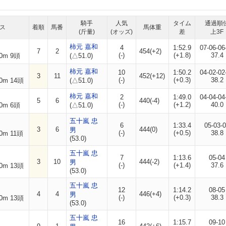
騎手
人気
タイム
通過順
ス
着順
馬番
馬体重
(斤量)
(オッズ)
差
上3F
柿元 嘉和
4
1:52.9
07-06-06
7
2
454(+2)
(-)
(+1.8)
37.4
0m 9頭
(△51.0)
柿元 嘉和
10
1:50.2
04-02-02
3
11
452(+12)
(-)
(+0.3)
38.2
0m 14頭
(△51.0)
柿元 嘉和
2
1:49.0
04-04-04
5
6
440(-4)
(-)
(+1.2)
40.0
0m 6頭
(△51.0)
五十嵐 忠
6
1:33.4
05-03-
3
6
444(0)
男
(-)
(+0.5)
38.8
0m 11頭
(53.0)
五十嵐 忠
7
1:13.6
05-04
3
10
444(-2)
男
(-)
(+1.4)
37.6
0m 13頭
(53.0)
五十嵐 忠
12
1:14.2
08-05
4
4
446(+4)
男
(-)
(+0.3)
38.3
0m 13頭
(53.0)
五十嵐 忠
16
1:15.7
09-10