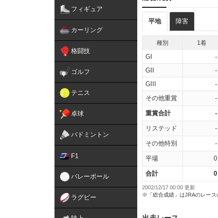
フィギュア
平地
障害
カーリング
種別
1着
格闘技
GI
-
GII
-
ゴルフ
GIII
-
テニス
その他重賞
-
重賞合計
-
卓球
リステッド
-
バドミントン
その他特別
-
F1
平場
0
合計
0
バレーボール
2002/12/17 00:00 更新
※「総合成績」はJRAのレー
ラグビー
出走レース