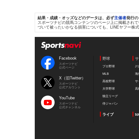
結果・成績・オッズなどのデータは、必ず
主催者
発行の
スポーツナビの競馬コンテンツのページ上に掲載されて
づいて被ったいかなる損害についても、LINEヤフー株
Facebook
野球
サ
スポーツナビ
プロ野球
J
公式ページ
MLB
海
X（旧Twitter）
高校野球
サ
スポーツナビ
公式アカウント
大学野球
高
独立リーグ
YouTube
スポーツナビ
侍ジャパン
公式チャンネル
ライブ
to