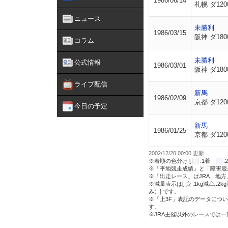
1986/06/14
札幌 ダ120
ニュース
未勝利
1986/03/15
阪神 ダ180
コラム
未勝利
公式情報
1986/03/01
阪神 ダ180
ライブ配信
新馬
1986/02/09
京都 ダ120
今日の予定
新馬
1986/01/25
京都 ダ120
2002/12/20 00:00 更新
※着順の色分け [
:1着
※「平地競走成績」と「障害競
※「出走レース」はJRA、地
※減量表示は[
:1kg減
:2k
み）] です。
※「上3F」表記のデータについ
す。
※JRA主催以外のレースでは