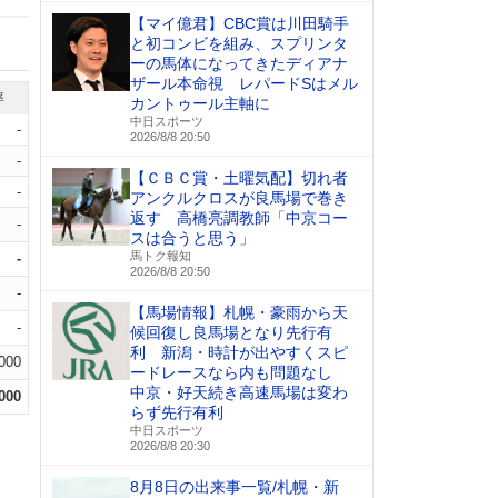
【マイ億君】CBC賞は川田騎手
と初コンビを組み、スプリンタ
ーの馬体になってきたディアナ
ザール本命視 レパードSはメル
率
カントゥール主軸に
中日スポーツ
-
2026/8/8 20:50
-
【ＣＢＣ賞・土曜気配】切れ者
-
アンクルクロスが良馬場で巻き
返す 高橋亮調教師「中京コー
-
スは合うと思う」
馬トク報知
-
2026/8/8 20:50
-
【馬場情報】札幌・豪雨から天
-
候回復し良馬場となり先行有
利 新潟・時計が出やすくスピ
.000
ードレースなら内も問題なし
中京・好天続き高速馬場は変わ
.000
らず先行有利
中日スポーツ
2026/8/8 20:30
8月8日の出来事一覧/札幌・新