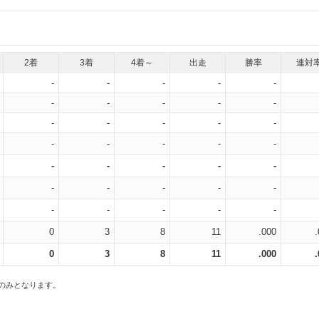
2着
3着
4着～
出走
勝率
連対
-
-
-
-
-
-
-
-
-
-
-
-
-
-
-
-
-
-
-
-
-
-
-
-
-
-
-
-
-
-
-
-
-
-
-
0
3
8
11
.000
0
3
8
11
.000
スのみとなります。