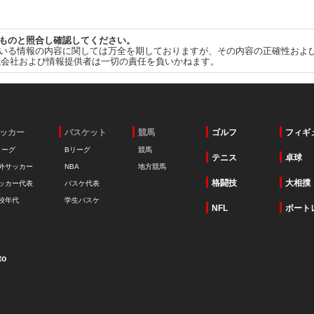
ものと照合し確認してください。
いる情報の内容に関しては万全を期しておりますが、その内容の正確性およ
式会社および情報提供者は一切の責任を負いかねます。
ッカー
バスケット
競馬
ゴルフ
フィギ
リーグ
Bリーグ
競馬
テニス
卓球
外サッカー
NBA
地方競馬
格闘技
大相撲
ッカー代表
バスケ代表
校年代
学生バスケ
NFL
ボート
to