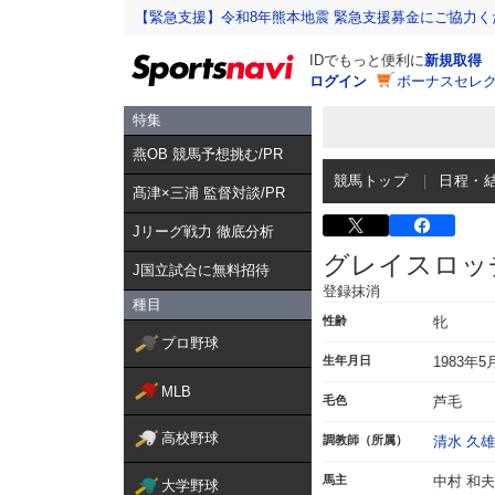
【緊急支援】令和8年熊本地震 緊急支援募金にご協力く
IDでもっと便利に
新規取得
ログイン
ボーナスセレク
特集
燕OB 競馬予想挑む/PR
競馬トップ
日程・
髙津×三浦 監督対談/PR
Jリーグ戦力 徹底分析
グレイスロッ
J国立試合に無料招待
登録抹消
種目
性齢
牝
プロ野球
生年月日
1983年5
MLB
毛色
芦毛
高校野球
調教師（所属）
清水 久雄
馬主
中村 和夫
大学野球