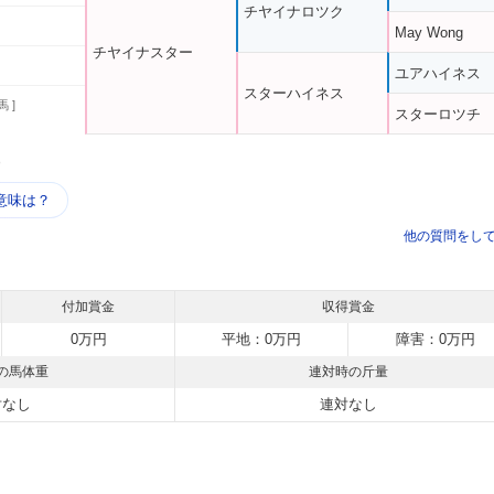
チヤイナロツク
May Wong
チヤイナスター
ユアハイネス
スターハイネス
馬 ]
スターロツチ
う
意味は？
他の質問をし
付加賞金
収得賞金
0万円
平地：0万円
障害：0万円
の馬体重
連対時の斤量
対なし
連対なし