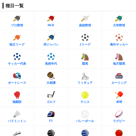
種目一覧
MLB
プロ野球
高校野球
大学野球
独立リーグ
侍ジャパン
Jリーグ
海外サッカー
サッカー代表
高校年代
競馬
地方競馬
ボートレース
大相撲
フィギュア
カーリング
格闘技
ゴルフ
テニス
卓球
F1
バドミントン
バレーボール
ラグビー