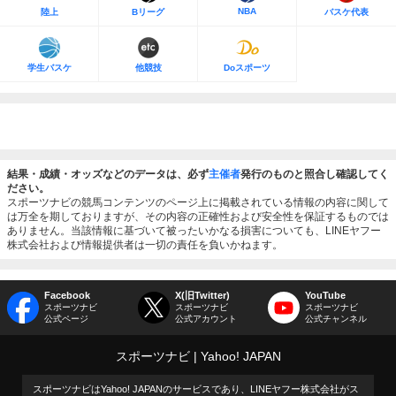
NBA
陸上
Bリーグ
バスケ代表
学生バスケ
他競技
Doスポーツ
結果・成績・オッズなどのデータは、必ず
主催者
発行のものと照合し確認してく
ださい。
スポーツナビの競馬コンテンツのページ上に掲載されている情報の内容に関して
は万全を期しておりますが、その内容の正確性および安全性を保証するものでは
ありません。当該情報に基づいて被ったいかなる損害についても、LINEヤフー
株式会社および情報提供者は一切の責任を負いかねます。
Facebook
X(旧Twitter)
YouTube
スポーツナビ
スポーツナビ
スポーツナビ
公式ページ
公式アカウント
公式チャンネル
スポーツナビ
Yahoo! JAPAN
スポーツナビはYahoo! JAPANのサービスであり、LINEヤフー株式会社がス