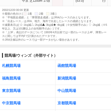
(-)
中京 芝1200m 17頭
(53.0)
2002/12/20 00:00 更新
※着順の色分け [
:1着
:2着
:3着 ]
※「平地競走成績」と「障害競走成績」はJRAのレースのみとなります。
※「出走レース」はJRA、地方、海外で出走したレースの成績となります。
※減量表示は[
:1kg減
:2kg減
:3kg減
:4kg減（※女性騎手のみ）
:2kg減（※5
年以上、又は101勝以上の女性騎手のみ）] です。
※「上3F」表記のデータについて 1993年4月以前では一部のレースが上4F、障害レー
スに関しては平均Fで計測されたデータです。
※JRA主催以外のレースでは一部データがない場合があります。
競馬場/ウィンズ（外部サイト）
札幌競馬場
函館競馬場
福島競馬場
新潟競馬場
東京競馬場
中山競馬場
中京競馬場
京都競馬場