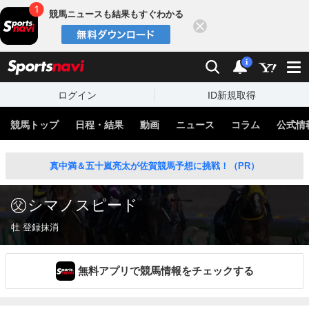
競馬ニュースも結果もすぐわかる
閉じる
スポーツナビ
検索
通知
i
ログイン
ID新規取得
競馬トップ
日程・結果
動画
ニュース
コラム
公式情
真中満＆五十嵐亮太が佐賀競馬予想に挑戦！（PR）
シマノスピード
牡 登録抹消
無料アプリで競馬情報をチェックする