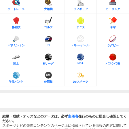
ボートレース
大相撲
フィギュア
カーリング
格闘技
ゴルフ
テニス
卓球
F1
バドミントン
バレーボール
ラグビー
NBA
陸上
Bリーグ
バスケ代表
学生バスケ
他競技
Doスポーツ
結果・成績・オッズなどのデータは、必ず
主催者
発行のものと照合し確認してく
ださい。
スポーツナビの競馬コンテンツのページ上に掲載されている情報の内容に関して