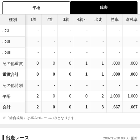
障害
平地
種別
1着
2着
3着
4着～
出走
勝率
連対率
-
-
-
-
-
-
-
JGI
-
-
-
-
-
-
-
JGII
-
-
-
-
-
-
-
JGIII
0
0
0
1
1
.000
.000
その他重賞
0
0
0
1
1
.000
.000
重賞合計
-
-
-
-
-
-
-
その他特別
2
0
0
0
2
1.000
1.000
平場
2
0
0
1
3
.667
.667
合計
※「総合成績」はJRAのレースのみとなります。
出走レース
2002/12/20 00:00