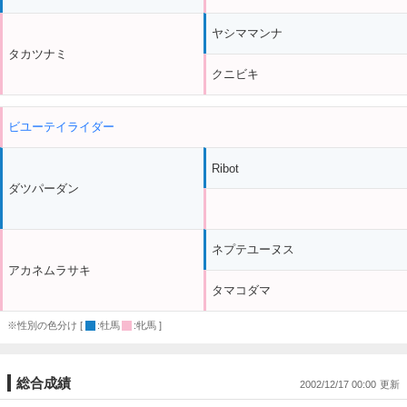
ヤシママンナ
タカツナミ
クニビキ
ビユーテイライダー
Ribot
ダツパーダン
ネプテユーヌス
アカネムラサキ
タマコダマ
※性別の色分け [
:牡馬
:牝馬 ]
総合成績
2002/12/17 00:00