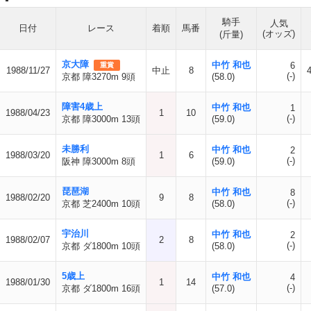
騎手
人気
日付
レース
着順
馬番
(オッズ)
(斤量)
京大障
中竹 和也
6
重賞
1988/11/27
中止
8
(-)
京都 障3270m 9頭
(58.0)
障害4歳上
中竹 和也
1
1988/04/23
1
10
(-)
京都 障3000m 13頭
(59.0)
未勝利
中竹 和也
2
1988/03/20
1
6
(-)
阪神 障3000m 8頭
(59.0)
琵琶湖
中竹 和也
8
1988/02/20
9
8
(-)
京都 芝2400m 10頭
(58.0)
宇治川
中竹 和也
2
1988/02/07
2
8
(-)
京都 ダ1800m 10頭
(58.0)
5歳上
中竹 和也
4
1988/01/30
1
14
(-)
京都 ダ1800m 16頭
(57.0)