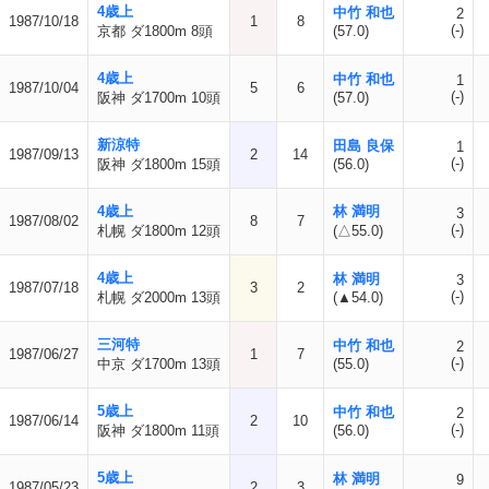
4歳上
中竹 和也
2
1987/10/18
1
8
(-)
京都 ダ1800m 8頭
(57.0)
4歳上
中竹 和也
1
1987/10/04
5
6
(-)
阪神 ダ1700m 10頭
(57.0)
新涼特
田島 良保
1
1987/09/13
2
14
(-)
阪神 ダ1800m 15頭
(56.0)
4歳上
林 満明
3
1987/08/02
8
7
(-)
札幌 ダ1800m 12頭
(△55.0)
4歳上
林 満明
3
1987/07/18
3
2
(-)
札幌 ダ2000m 13頭
(▲54.0)
三河特
中竹 和也
2
1987/06/27
1
7
(-)
中京 ダ1700m 13頭
(55.0)
5歳上
中竹 和也
2
1987/06/14
2
10
(-)
阪神 ダ1800m 11頭
(56.0)
5歳上
林 満明
9
1987/05/23
2
3