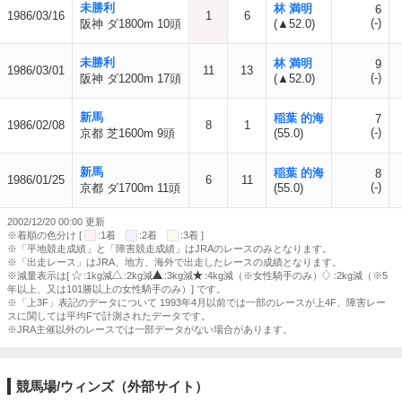
未勝利
林 満明
6
1986/03/16
1
6
(-)
阪神 ダ1800m 10頭
(▲52.0)
未勝利
林 満明
9
1986/03/01
11
13
(-)
阪神 ダ1200m 17頭
(▲52.0)
新馬
稲葉 的海
7
1986/02/08
8
1
(-)
京都 芝1600m 9頭
(55.0)
新馬
稲葉 的海
8
1986/01/25
6
11
(-)
京都 ダ1700m 11頭
(55.0)
2002/12/20 00:00 更新
※着順の色分け [
:1着
:2着
:3着 ]
※「平地競走成績」と「障害競走成績」はJRAのレースのみとなります。
※「出走レース」はJRA、地方、海外で出走したレースの成績となります。
※減量表示は[
:1kg減
:2kg減
:3kg減
:4kg減（※女性騎手のみ）
:2kg減（※5
年以上、又は101勝以上の女性騎手のみ）] です。
※「上3F」表記のデータについて 1993年4月以前では一部のレースが上4F、障害レー
スに関しては平均Fで計測されたデータです。
※JRA主催以外のレースでは一部データがない場合があります。
競馬場/ウィンズ（外部サイト）