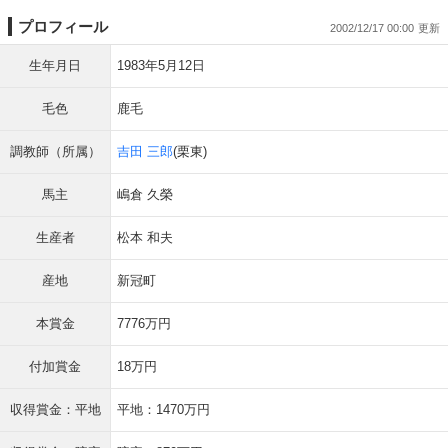
プロフィール
2002/12/17 00:00
生年月日
1983年5月12日
毛色
鹿毛
調教師（所属）
吉田 三郎
(栗東)
馬主
嶋倉 久榮
生産者
松本 和夫
産地
新冠町
本賞金
7776万円
付加賞金
18万円
収得賞金：平地
平地：1470万円