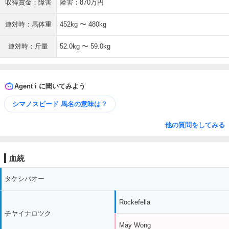
収得賞金：障害
障害：870万円
連対時：馬体重
452kg 〜 480kg
連対時：斤量
52.0kg 〜 59.0kg
Agent i に聞いてみよう
シマノスピード 馬名の意味は？
他の質問をしてみる
血統
タケシバオー
Rockefella
チヤイナロツク
May Wong