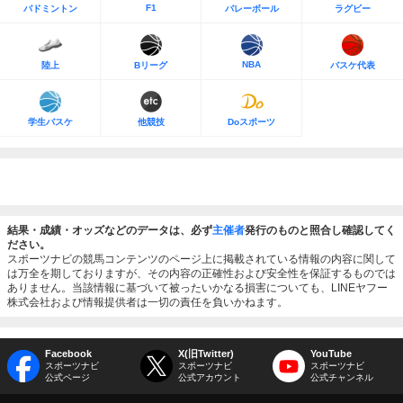
F1
バドミントン
バレーボール
ラグビー
NBA
陸上
Bリーグ
バスケ代表
学生バスケ
他競技
Doスポーツ
結果・成績・オッズなどのデータは、必ず
主催者
発行のものと照合し確認してく
ださい。
スポーツナビの競馬コンテンツのページ上に掲載されている情報の内容に関して
は万全を期しておりますが、その内容の正確性および安全性を保証するものでは
ありません。当該情報に基づいて被ったいかなる損害についても、LINEヤフー
株式会社および情報提供者は一切の責任を負いかねます。
Facebook
X(旧Twitter)
YouTube
スポーツナビ
スポーツナビ
スポーツナビ
公式ページ
公式アカウント
公式チャンネル