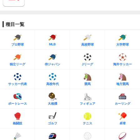
種目一覧
MLB
プロ野球
高校野球
大学野球
独立リーグ
侍ジャパン
Jリーグ
海外サッカー
サッカー代表
高校年代
競馬
地方競馬
ボートレース
大相撲
フィギュア
カーリング
格闘技
ゴルフ
テニス
卓球