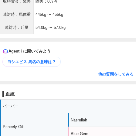
収得賞金：障害
障害：0万円
連対時：馬体重
446kg 〜 456kg
連対時：斤量
54.0kg 〜 57.0kg
Agent i に聞いてみよう
ヨシエビス 馬名の意味は？
他の質問をしてみる
血統
バーバー
Nasrullah
Princely Gift
Blue Gem