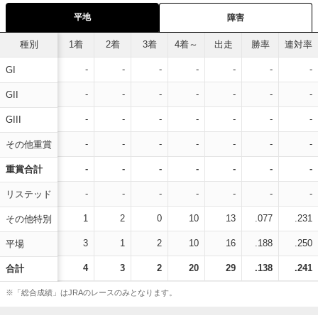
平地
障害
種別
1着
2着
3着
4着～
出走
勝率
連対率
-
-
-
-
-
-
-
GI
-
-
-
-
-
-
-
GII
-
-
-
-
-
-
-
GIII
-
-
-
-
-
-
-
その他重賞
-
-
-
-
-
-
-
重賞合計
-
-
-
-
-
-
-
リステッド
1
2
0
10
13
.077
.231
その他特別
3
1
2
10
16
.188
.250
平場
4
3
2
20
29
.138
.241
合計
※「総合成績」はJRAのレースのみとなります。