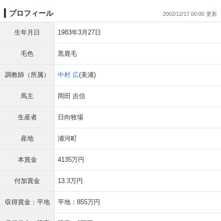
プロフィール
2002/12/17 00:00
生年月日
1983年3月27日
毛色
黒鹿毛
調教師（所属）
中村 広
(美浦)
馬主
岡田 吉信
生産者
日向牧場
産地
浦河町
本賞金
4135万円
付加賞金
13.3万円
収得賞金：平地
平地：855万円