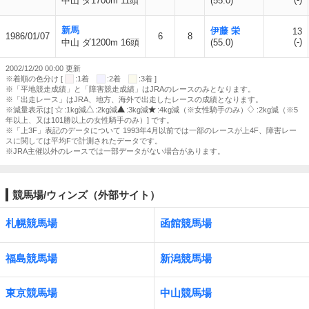
中山 ダ1700m 11頭
(55.0)
新馬
伊藤 栄
13
1986/01/07
6
8
(-)
中山 ダ1200m 16頭
(55.0)
2002/12/20 00:00 更新
※着順の色分け [
:1着
:2着
:3着 ]
※「平地競走成績」と「障害競走成績」はJRAのレースのみとなります。
※「出走レース」はJRA、地方、海外で出走したレースの成績となります。
※減量表示は[
:1kg減
:2kg減
:3kg減
:4kg減（※女性騎手のみ）
:2kg減（※5
年以上、又は101勝以上の女性騎手のみ）] です。
※「上3F」表記のデータについて 1993年4月以前では一部のレースが上4F、障害レー
スに関しては平均Fで計測されたデータです。
※JRA主催以外のレースでは一部データがない場合があります。
競馬場/ウィンズ（外部サイト）
札幌競馬場
函館競馬場
福島競馬場
新潟競馬場
東京競馬場
中山競馬場