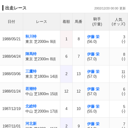
出走レース
2002/12/20 00:00
騎手
人気
日付
レース
着順
馬番
(オッズ)
(斤量)
秋川特
伊藤 栄
3
1988/05/21
1
8
(-)
東京 芝2000m 9頭
(56.0)
陣馬特
伊藤 栄
8
1988/04/24
6
7
(-)
東京 芝2300m 8頭
(57.0)
三鷹特
伊藤 栄
11
1988/03/06
2
13
(-)
東京 芝1800m 14頭
(57.0)
若潮特
伊藤 栄
6
1988/01/24
12
12
(-)
中山 芝1800m 15頭
(57.0)
北総特
伊藤 栄
5
1987/12/19
4
10
(-)
中山 芝2000m 17頭
(55.0)
河北新
伊藤 栄
7
1987/11/01
2
9