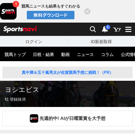
競馬ニュースも結果もすぐわかる
閉じる
スポーツナビ
検索
通知
i
ログイン
ID新規取得
競馬トップ
日程・結果
動画
ニュース
コラム
公式情
真中満＆五十嵐亮太が佐賀競馬予想に挑戦！（PR）
ヨシエビス
牡 登録抹消
先週的中! AIが日曜重賞を大予想