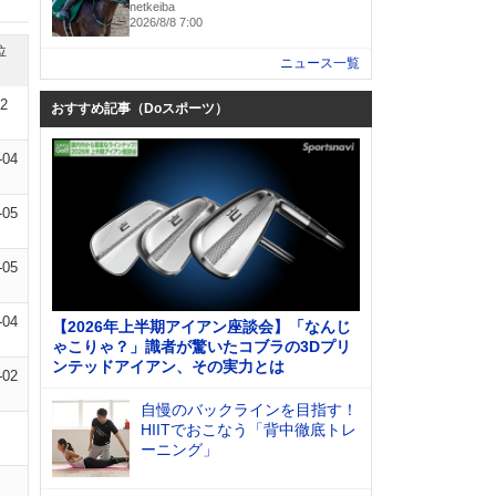
netkeiba
2026/8/8 7:00
位
ニュース一覧
02
おすすめ記事（Doスポーツ）
-04
-05
-05
-04
【2026年上半期アイアン座談会】「なんじ
ゃこりゃ？」識者が驚いたコブラの3Dプリ
ンテッドアイアン、その実力とは
-02
自慢のバックラインを目指す！
HIITでおこなう「背中徹底トレ
ーニング」