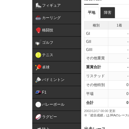
フィギュア
平地
障害
カーリング
種別
1着
格闘技
GI
-
GII
-
ゴルフ
GIII
-
テニス
その他重賞
-
重賞合計
-
卓球
リステッド
-
バドミントン
その他特別
0
F1
平場
0
合計
0
バレーボール
2002/12/17 00:00 更新
※「総合成績」はJRAのレー
ラグビー
出走レース