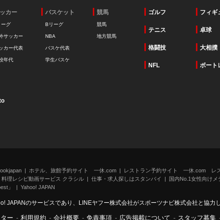
ッカー
バスケット
競馬
ゴルフ
フィギ
リーグ
Bリーグ
競馬
テニス
卓球
外サッカー
NBA
地方競馬
格闘技
大相撲
ッカー代表
バスケ代表
校年代
学生バスケ
NFL
ボート
to
kjapan
ホテル、旅館予約サイト 一休.com
レストラン予約サイト 一休.com レ
料理レシピ動画サービス クラシル
仕事・求人探しはスタンバイ
国内No.1女性向けメデ
st」
Yahoo! JAPAN
oo! JAPANのサービスであり、LINEヤフー株式会社がスポーツナビ株式会社と協
ンター
-
利用規約
-
会社概要
-
免責事項
-
広告掲載について
-
スタッフ募集