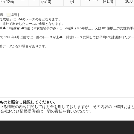
(-)
(+1.4)
36.8
0m 12頭
(57.0)
:2着
:3着 ]
走成績」はJRAのレースのみとなります。
方、海外で出走したレースの成績となります。
g減
:3kg減
:4kg減（※女性騎手のみ）
:2kg減（※5年以上、又は101勝以上の女性騎手
て 1993年4月以前では一部のレースが上4F、障害レースに関しては平均Fで計測されたデ
一部データがない場合があります。
ものと照合し確認してください。
いる情報の内容に関しては万全を期しておりますが、その内容の正確性およ
式会社および情報提供者は一切の責任を負いかねます。