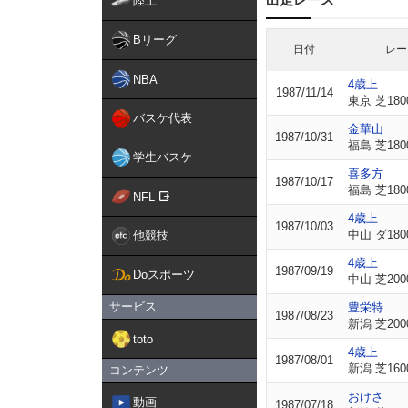
陸上
Bリーグ
日付
レー
NBA
4歳上
1987/11/14
東京 芝180
バスケ代表
金華山
1987/10/31
福島 芝180
学生バスケ
喜多方
1987/10/17
福島 芝180
NFL
4歳上
1987/10/03
中山 ダ180
他競技
4歳上
1987/09/19
Doスポーツ
中山 芝200
サービス
豊栄特
1987/08/23
新潟 芝200
toto
4歳上
1987/08/01
新潟 芝160
コンテンツ
おけさ
動画
1987/07/18