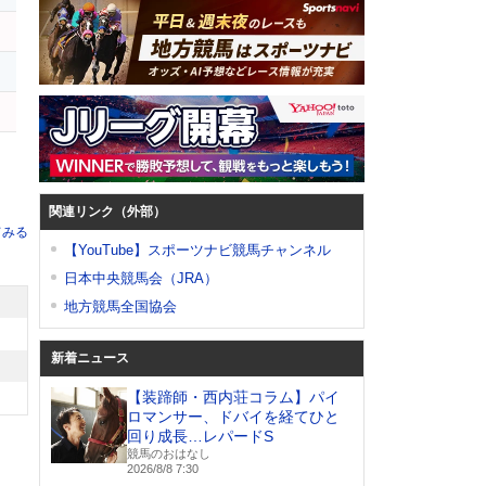
関連リンク（外部）
てみる
【YouTube】スポーツナビ競馬チャンネル
日本中央競馬会（JRA）
地方競馬全国協会
新着ニュース
【装蹄師・西内荘コラム】パイ
ロマンサー、ドバイを経てひと
回り成長…レパードS
競馬のおはなし
2026/8/8 7:30