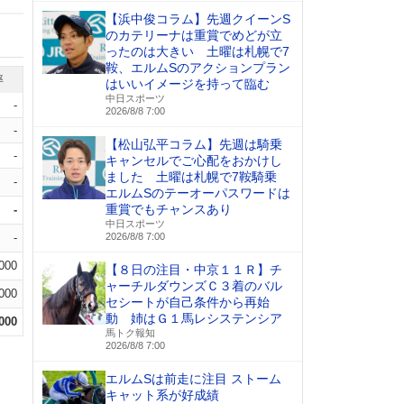
【浜中俊コラム】先週クイーンS
のカテリーナは重賞でめどが立
ったのは大きい 土曜は札幌で7
鞍、エルムSのアクションプラン
率
はいいイメージを持って臨む
中日スポーツ
-
2026/8/8 7:00
-
【松山弘平コラム】先週は騎乗
-
キャンセルでご心配をおかけし
ました 土曜は札幌で7鞍騎乗
-
エルムSのテーオーパスワードは
重賞でもチャンスあり
-
中日スポーツ
-
2026/8/8 7:00
.000
【８日の注目・中京１１Ｒ】チ
ャーチルダウンズＣ３着のバル
.000
セシートが自己条件から再始
動 姉はＧ１馬レシステンシア
.000
馬トク報知
2026/8/8 7:00
エルムSは前走に注目 ストーム
キャット系が好成績