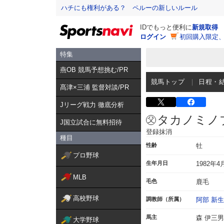
ハチにも権利がある？ ペルーの新しいルール
IDでもっと便利に
新規取得
ログイン
初回購入限定
特集
燕OB 競馬予想挑む/PR
競馬トップ
日程・
髙津×三浦 監督対談/PR
Jリーグ戦力 徹底分析
タカノミノ
J国立試合に無料招待
登録抹消
種目
性齢
牡
プロ野球
生年月日
1982年4
MLB
毛色
鹿毛
高校野球
調教師（所属）
阿部 新生
馬主
森 伊三男
大学野球