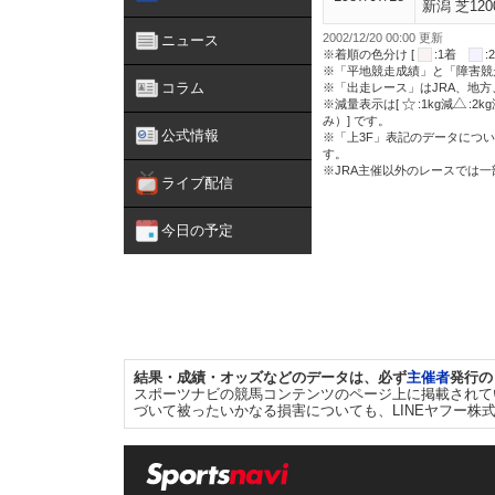
新潟 芝120
2002/12/20 00:00 更新
ニュース
※着順の色分け [
:1着
※「平地競走成績」と「障害競
コラム
※「出走レース」はJRA、地
※減量表示は[
:1kg減
:2k
み）] です。
公式情報
※「上3F」表記のデータについ
す。
※JRA主催以外のレースでは
ライブ配信
今日の予定
結果・成績・オッズなどのデータは、必ず
主催者
発行の
スポーツナビの競馬コンテンツのページ上に掲載されて
づいて被ったいかなる損害についても、LINEヤフー株