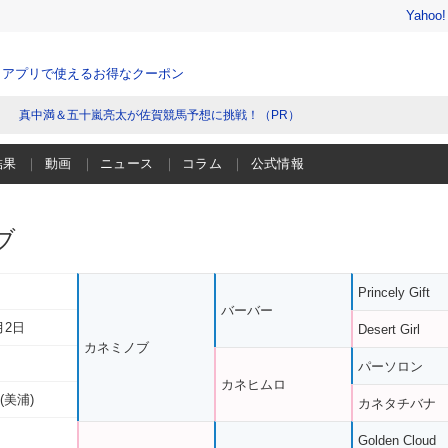
Yahoo
、アプリで使えるお得なクーポン
真中満＆五十嵐亮太が佐賀競馬予想に挑戦！（PR）
結果
動画
ニュース
コラム
公式情報
ブ
Princely Gift
バーバー
月2日
Desert Girl
カネミノブ
パーソロン
カネヒムロ
(美浦)
カネタチバナ
Golden Cloud