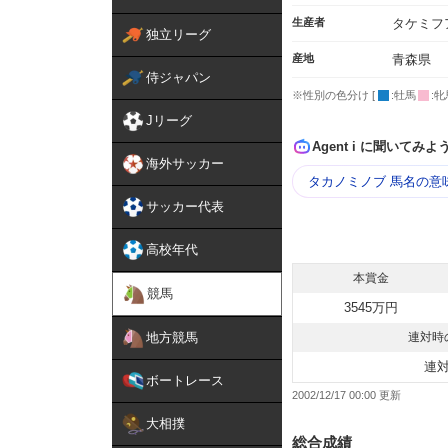
生産者
タケミフ
独立リーグ
産地
青森県
侍ジャパン
※性別の色分け [
:牡馬
:牝
Jリーグ
Agent i に聞いてみよ
海外サッカー
タカノミノブ 馬名の意
サッカー代表
高校年代
本賞金
競馬
3545万円
地方競馬
連対時
連
ボートレース
2002/12/17 00:00
大相撲
総合成績