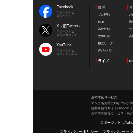
Facebook
野球
サ
スポーツナビ
プロ野球
J
公式ページ
MLB
海
X（旧Twitter）
高校野球
サ
スポーツナビ
公式アカウント
大学野球
高
独立リーグ
YouTube
スポーツナビ
侍ジャパン
公式チャンネル
ライブ
to
おすすめサービス
マンガもお得にPayPayで eboo
自動車情報サイトcarview!
おすすめ情報サービス「mybe
スポーツナビはYah
プライバシーポリシー
-
プライバシーセ