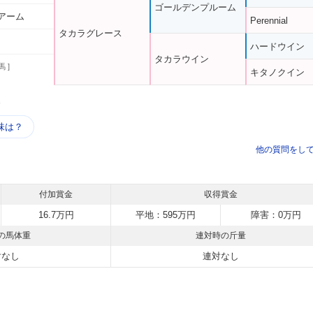
ゴールデンプルーム
アーム
Perennial
タカラグレース
ハードウイン
タカラウイン
馬 ]
キタノクイン
う
味は？
他の質問をし
付加賞金
収得賞金
16.7万円
平地：595万円
障害：0万円
の馬体重
連対時の斤量
対なし
連対なし