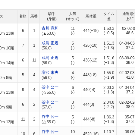
騎手
人気
タイム
通過順
ス
着順
馬番
馬体重
(斤量)
(オッズ)
差
上3F
古川 寛和
11
1:50.3
02-02-
6
1
444(+18)
(-)
(+0.5)
48.6
0m 13頭
(▲53.0)
成島 正規
5
1:51.3
04-04-03
7
1
426(-10)
(-)
(+1.3)
37.4
0m 10頭
(56.0)
成島 正規
5
1:51.6
08-09-09
6
11
436(-12)
(-)
(+1.3)
39.0
0m 14頭
(56.0)
増沢 末夫
4
1:55.0
02-02-03
5
4
448(+8)
(-)
(+1.9)
42.0
0m 8頭
(56.0)
谷中 公一
6
2:03.3
04-04-04
9
4
440(-4)
(-)
(+1.3)
37.2
0m 13頭
(☆55.0)
谷中 公一
3
2:04.8
02-02-02
6
2
444(0)
(-)
(+2.2)
38.9
0m 9頭
(57.0)
谷中 公一
5
1:36.3
05-07
11
2
444(-8)
(-)
(+1.3)
37.3
0m 13頭
(△55.0)
谷中 公一
10
1:10.7
06-06
10
6
452(+16)