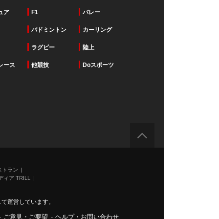
ュア
F1
バレー
バドミントン
カーリング
ラグビー
陸上
レース
他競技
Doスポーツ
ストラン
ィア TRILL
力して運営しています。
-
ご意見・ご要望
-
ヘルプ・お問い合わせ