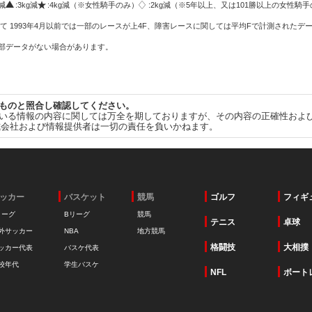
g減
:3kg減
:4kg減（※女性騎手のみ）
:2kg減（※5年以上、又は101勝以上の女性騎手
て 1993年4月以前では一部のレースが上4F、障害レースに関しては平均Fで計測されたデ
一部データがない場合があります。
ものと照合し確認してください。
いる情報の内容に関しては万全を期しておりますが、その内容の正確性およ
式会社および情報提供者は一切の責任を負いかねます。
ッカー
バスケット
競馬
ゴルフ
フィギ
リーグ
Bリーグ
競馬
テニス
卓球
外サッカー
NBA
地方競馬
格闘技
大相撲
ッカー代表
バスケ代表
校年代
学生バスケ
NFL
ボート