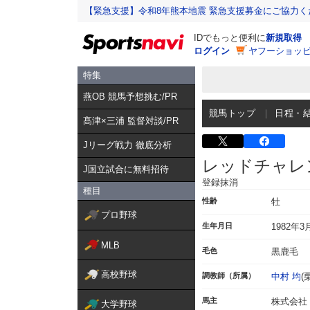
【緊急支援】令和8年熊本地震 緊急支援募金にご協力く
IDでもっと便利に
新規取得
ログイン
ヤフーショッピ
特集
燕OB 競馬予想挑む/PR
競馬トップ
日程・
髙津×三浦 監督対談/PR
Jリーグ戦力 徹底分析
レッドチャレ
J国立試合に無料招待
登録抹消
種目
性齢
牡
プロ野球
生年月日
1982年3
MLB
毛色
黒鹿毛
高校野球
調教師（所属）
中村 均
(
馬主
株式会社
大学野球