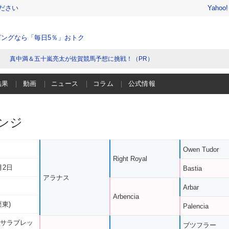
ださい
Yahoo
ングなら「毎日5％」おトク
真中満＆五十嵐亮太が佐賀競馬予想に挑戦！（PR）
結果
動画
ニュース
コラム
公式情報
ンジ
Owen Tudor
Right Royal
月2日
Bastia
アラナス
Arbar
Arbencia
栗東)
Palencia
 サラブレッ
ブツフラー