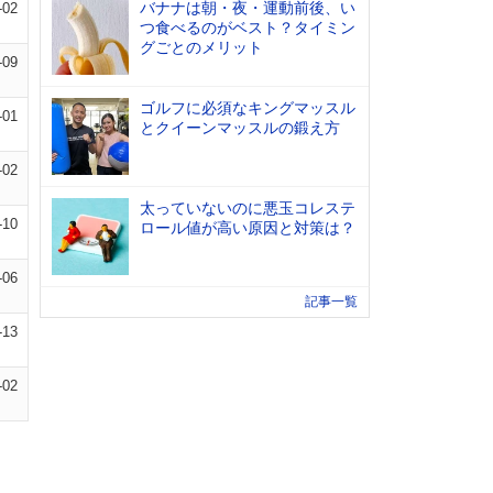
バナナは朝・夜・運動前後、い
-02
つ食べるのがベスト？タイミン
グごとのメリット
-09
ゴルフに必須なキングマッスル
-01
とクイーンマッスルの鍛え方
-02
太っていないのに悪玉コレステ
-10
ロール値が高い原因と対策は？
-06
記事一覧
-13
-02