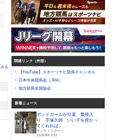
関連リンク（外部）
てみる
【YouTube】スポーツナビ競馬チャンネル
日本中央競馬会（JRA）
地方競馬全国協会
新着ニュース
ボンドガールが引退、繁殖入
り 手塚久師「いい子を授かっ
てくれれば」
サンケイスポーツ
2026/8/8 9:32