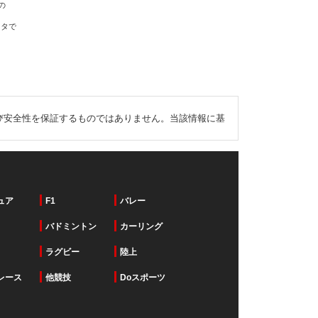
の
ータで
び安全性を保証するものではありません。当該情報に基
ュア
F1
バレー
バドミントン
カーリング
ラグビー
陸上
レース
他競技
Doスポーツ