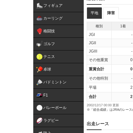
フィギュア
平地
障害
カーリング
種別
1着
格闘技
JGI
-
JGII
-
ゴルフ
JGIII
-
テニス
その他重賞
0
重賞合計
0
卓球
その他特別
-
バドミントン
平場
2
F1
合計
2
2002/12/17 00:00 更新
バレーボール
※「総合成績」はJRAのレー
ラグビー
出走レース