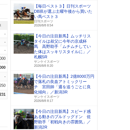
【毎日ベスト３】日刊スポーツ
DB班が選ぶ土曜午後から買いた
い馬ベスト３
日刊スポーツ
率
2026/8/8 8:54
-
【今日の注目新馬】ムッチリス
タイルは叔父に今年の京成杯
-
馬 高野助手「ムチムチしてい
-
た体はスッキリスタイルに」／
札幌5R
.000
サンケイスポーツ
2026/8/8 8:20
.000
【今日の注目新馬】2億8000万円
-
で落札の良血アトミックリー
.250
チ 宮田師「週を追うごとに良
化傾向」／新潟3R
.231
サンケイスポーツ
2026/8/8 8:17
【今日の注目新馬】スピード感
ある動きのブルドッグドン 佐
野助手「初戦向きの雰囲気」／
新潟2R