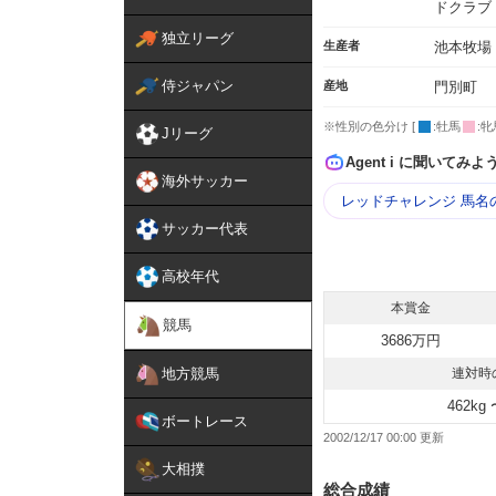
ドクラブ
独立リーグ
生産者
池本牧場
侍ジャパン
産地
門別町
※性別の色分け [
:牡馬
:牝
Jリーグ
Agent i に聞いてみよ
海外サッカー
レッドチャレンジ 馬名
サッカー代表
高校年代
本賞金
競馬
3686万円
地方競馬
連対時
462kg 
ボートレース
2002/12/17 00:00
大相撲
総合成績