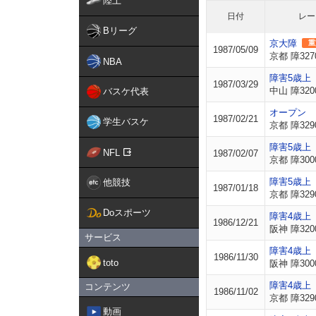
陸上
日付
レー
Bリーグ
京大障
重
1987/05/09
京都 障327
NBA
障害5歳上
1987/03/29
中山 障320
バスケ代表
オープン
1987/02/21
学生バスケ
京都 障329
障害5歳上
NFL
1987/02/07
京都 障300
障害5歳上
他競技
1987/01/18
京都 障329
Doスポーツ
障害4歳上
1986/12/21
阪神 障320
サービス
障害4歳上
1986/11/30
toto
阪神 障300
障害4歳上
コンテンツ
1986/11/02
京都 障329
動画