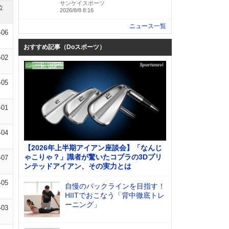
サンケイスポーツ
位
2026/8/8 8:16
ニュース一覧
-06
おすすめ記事（Doスポーツ）
-02
-05
-01
-04
【2026年上半期アイアン座談会】「なんじ
ゃこりゃ？」識者が驚いたコブラの3Dプリ
-07
ンテッドアイアン、その実力とは
-05
自慢のバックラインを目指す！
HIITでおこなう「背中徹底トレ
ーニング」
-03