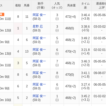
騎手
人気
タイム
通過順
ス
着順
馬番
馬体重
(斤量)
(オッズ)
差
上3F
賞
岡冨 俊一
3
3:46.4
05-05-06
8
11
472(+4)
(-)
(+3.9)
-
0m 11頭
(58.0)
星野 忍
3
3:38.6
03-03-02
1
1
468(0)
(-)
(-0.5)
-
0m 12頭
(59.0)
岡冨 俊一
5
3:49.2
02-02-05
4
6
468(-2)
(-)
(+2.1)
-
0m 9頭
(59.0)
岡冨 俊一
6
3:21.8
02-02-01
4
13
470(+2)
(-)
(+1.4)
-
0m 13頭
(59.0)
岡冨 俊一
7
3:46.3
05-05-05
3
5
468(-2)
(-)
(+2.0)
-
0m 11頭
(59.0)
岡冨 俊一
8
3:41.1
09-08-07
8
6
470(0)
(-)
(+1.8)
-
0m 9頭
(59.0)
岡冨 俊一
6
3:27.4
06-05-05
6
2
470(+2)
(-)
(+5.0)
-
0m 9頭
(59.0)
岡冨 俊一
1
3:45.2
01-02-02
5
2
468(+2)
(-)
(+3.1)
-
0m 10頭
(59.0)