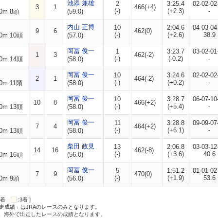
池添 兼雄
2
3:25.4
02-02-02
3
1
466(+4)
(-)
(+2.3)
-
0m 8頭
(59.0)
内山 正博
10
2:04.6
04-03-04
9
6
462(0)
(-)
(+2.6)
38.9
0m 10頭
(57.0)
岡冨 俊一
1
3:23.7
03-02-01
1
3
462(-2)
(-)
(-0.2)
-
0m 14頭
(58.0)
岡冨 俊一
10
3:24.6
02-02-02
2
1
464(-2)
(-)
(+0.2)
-
0m 11頭
(58.0)
岡冨 俊一
10
3:28.7
06-07-10
10
8
466(+2)
(-)
(+5.4)
-
0m 13頭
(58.0)
岡冨 俊一
11
3:28.8
09-09-07
7
4
464(+2)
(-)
(+6.1)
-
0m 13頭
(58.0)
柴田 政見
13
2:06.8
03-03-12
14
16
462(-8)
(-)
(+3.6)
40.6
0m 16頭
(56.0)
岡冨 俊一
5
1:51.2
01-01-02
7
9
470(0)
(-)
(+1.9)
53.6
0m 9頭
(56.0)
:2着
:3着 ]
走成績」はJRAのレースのみとなります。
方、海外で出走したレースの成績となります。