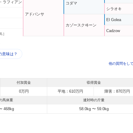
・ラフィアン
コダマ
シラオキ
アドバンサ
El Golea
カゾースクヰーン
Cadzow
馬 ]
う
の意味は？
他の質問をし
付加賞金
収得賞金
0万円
平地：610万円
障害：870万円
の馬体重
連対時の斤量
〜 468kg
58.0kg 〜 59.0kg