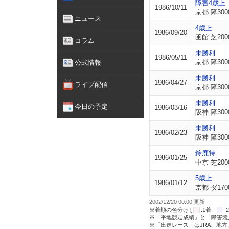
障害4歳上
1986/10/11
京都 障300
ニュース
4歳上
1986/09/20
函館 芝200
コラム
未勝利
1986/05/11
京都 障300
公式情報
未勝利
1986/04/27
ライブ配信
京都 障300
未勝利
今日の予定
1986/03/16
阪神 障300
未勝利
1986/02/23
阪神 障300
鈴鹿特
1986/01/25
中京 芝200
5歳上
1986/01/12
京都 ダ170
2002/12/20 00:00 更新
※着順の色分け [
:1着
※「平地競走成績」と「障害競
※「出走レース」はJRA、地