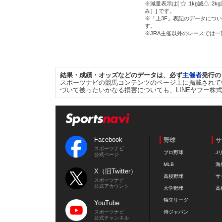
※減量表示は[
:1kg減
:2k
み）] です。
※「上3F」表記のデータについ
す。
※JRA主催以外のレースでは
結果・成績・オッズなどのデータは、必ず
主催者
発行の
スポーツナビの競馬コンテンツのページ上に掲載されて
づいて被ったいかなる損害についても、LINEヤフー株
Facebook
野球
サ
スポーツナビ
プロ野球
J
公式ページ
MLB
海
X（旧Twitter）
高校野球
サ
スポーツナビ
公式アカウント
大学野球
高
独立リーグ
YouTube
スポーツナビ
侍ジャパン
公式チャンネル