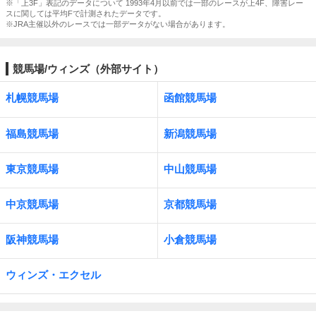
※「上3F」表記のデータについて 1993年4月以前では一部のレースが上4F、障害レー
スに関しては平均Fで計測されたデータです。
※JRA主催以外のレースでは一部データがない場合があります。
競馬場/ウィンズ（外部サイト）
札幌競馬場
函館競馬場
福島競馬場
新潟競馬場
東京競馬場
中山競馬場
中京競馬場
京都競馬場
阪神競馬場
小倉競馬場
ウィンズ・エクセル