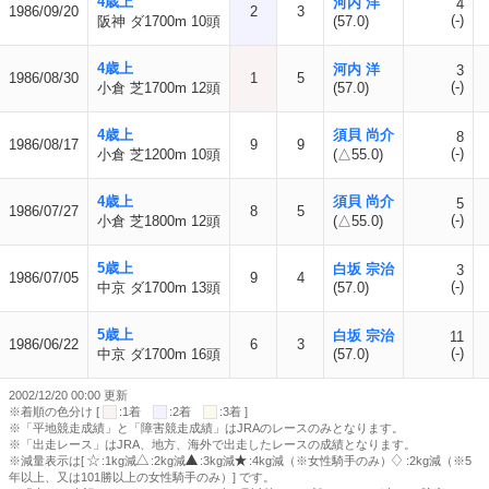
4歳上
河内 洋
4
1986/09/20
2
3
(-)
阪神 ダ1700m 10頭
(57.0)
4歳上
河内 洋
3
1986/08/30
1
5
(-)
小倉 芝1700m 12頭
(57.0)
4歳上
須貝 尚介
8
1986/08/17
9
9
(-)
小倉 芝1200m 10頭
(△55.0)
4歳上
須貝 尚介
5
1986/07/27
8
5
(-)
小倉 芝1800m 12頭
(△55.0)
5歳上
白坂 宗治
3
1986/07/05
9
4
(-)
中京 ダ1700m 13頭
(57.0)
5歳上
白坂 宗治
11
1986/06/22
6
3
(-)
中京 ダ1700m 16頭
(57.0)
2002/12/20 00:00 更新
※着順の色分け [
:1着
:2着
:3着 ]
※「平地競走成績」と「障害競走成績」はJRAのレースのみとなります。
※「出走レース」はJRA、地方、海外で出走したレースの成績となります。
※減量表示は[
:1kg減
:2kg減
:3kg減
:4kg減（※女性騎手のみ）
:2kg減（※5
年以上、又は101勝以上の女性騎手のみ）] です。