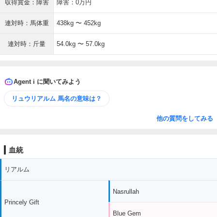
収得賞金：障害
障害：0万円
連対時：馬体重
438kg 〜 452kg
連対時：斤量
54.0kg 〜 57.0kg
Agent i に聞いてみよう
リュウリアルム 馬名の意味は？
他の質問をしてみる
血統
リアルム
Nasrullah
Princely Gift
Blue Gem