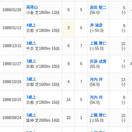
高塔山
原田 聖二
5
1989/01/28
5
5
(-)
小倉 芝1800m 12頭
(56.0)
4歳上
岸 滋彦
8
1989/01/13
3
6
(-)
京都 ダ1800m 10頭
(☆55.0)
3歳上
上籠 勝仁
10
1988/12/11
6
7
(-)
中京 芝1800m 16頭
(☆55.0)
3歳上
田原 成貴
7
1988/11/27
9
6
(-)
京都 ダ1800m 10頭
(55.0)
3歳上
河内 洋
13
1988/10/29
4
7
(-)
京都 芝1600m 16頭
(56.0)
3歳上
河内 洋
8
1988/10/15
14
5
(-)
京都 ダ1800m 16頭
(56.0)
3歳上
上籠 勝仁
10
1988/09/24
10
1
(-)
阪神 芝2000m 14頭
(☆55.0)