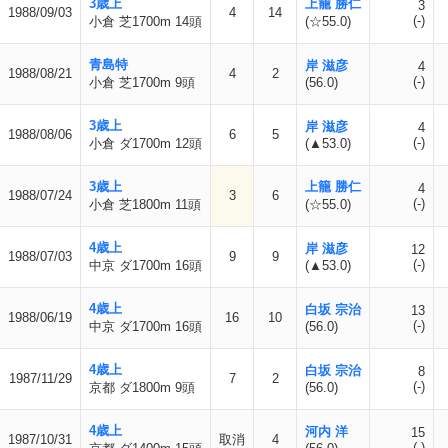
3歳上
上籠 勝仁
3
1988/09/03
4
14
(-)
小倉 芝1700m 14頭
(☆55.0)
青島特
岸 滋彦
4
1988/08/21
4
2
(-)
小倉 芝1700m 9頭
(56.0)
3歳上
岸 滋彦
4
1988/08/06
6
5
(-)
小倉 ダ1700m 12頭
(▲53.0)
3歳上
上籠 勝仁
4
1988/07/24
3
6
(-)
小倉 芝1800m 11頭
(☆55.0)
4歳上
岸 滋彦
12
1988/07/03
9
9
(-)
中京 ダ1700m 16頭
(▲53.0)
4歳上
白坂 宗治
13
1988/06/19
16
10
(-)
中京 ダ1700m 16頭
(56.0)
4歳上
白坂 宗治
8
1987/11/29
7
2
(-)
京都 ダ1800m 9頭
(56.0)
4歳上
河内 洋
15
1987/10/31
取消
4
(-)