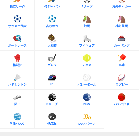
独立リーグ
侍ジャパン
Jリーグ
海外サッカー
サッカー代表
高校年代
競馬
地方競馬
ボートレース
大相撲
フィギュア
カーリング
格闘技
ゴルフ
テニス
卓球
F1
バドミントン
バレーボール
ラグビー
NBA
陸上
Bリーグ
バスケ代表
学生バスケ
他競技
Doスポーツ