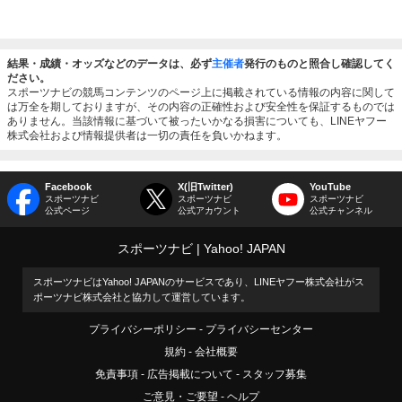
結果・成績・オッズなどのデータは、必ず
主催者
発行のものと照合し確認してく
ださい。
スポーツナビの競馬コンテンツのページ上に掲載されている情報の内容に関して
は万全を期しておりますが、その内容の正確性および安全性を保証するものでは
ありません。当該情報に基づいて被ったいかなる損害についても、LINEヤフー
株式会社および情報提供者は一切の責任を負いかねます。
Facebook
X(旧Twitter)
YouTube
スポーツナビ
スポーツナビ
スポーツナビ
公式ページ
公式アカウント
公式チャンネル
スポーツナビ
Yahoo! JAPAN
スポーツナビはYahoo! JAPANのサービスであり、LINEヤフー株式会社がス
ポーツナビ株式会社と協力して運営しています。
プライバシーポリシー
プライバシーセンター
規約
会社概要
免責事項
広告掲載について
スタッフ募集
ご意見・ご要望
ヘルプ