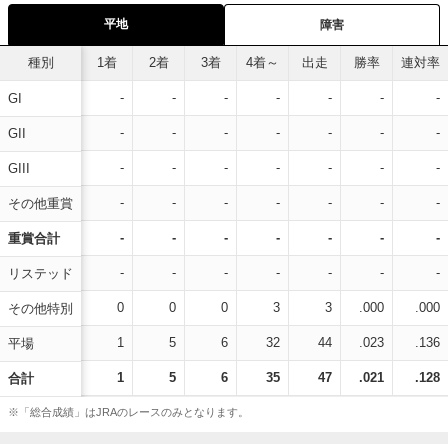
平地
障害
種別
1着
2着
3着
4着～
出走
勝率
連対率
-
-
-
-
-
-
-
GI
-
-
-
-
-
-
-
GII
-
-
-
-
-
-
-
GIII
-
-
-
-
-
-
-
その他重賞
-
-
-
-
-
-
-
重賞合計
-
-
-
-
-
-
-
リステッド
0
0
0
3
3
.000
.000
その他特別
1
5
6
32
44
.023
.136
平場
1
5
6
35
47
.021
.128
合計
※「総合成績」はJRAのレースのみとなります。