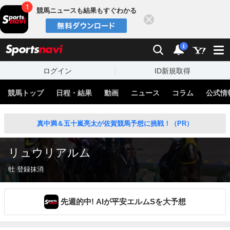
競馬ニュースも結果もすぐわかる
閉じる
スポーツナビ
検索
通知
i
ログイン
ID新規取得
競馬トップ
日程・結果
動画
ニュース
コラム
公式情
真中満＆五十嵐亮太が佐賀競馬予想に挑戦！（PR）
リュウリアルム
牡 登録抹消
先週的中! AIが平安エルムSを大予想