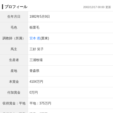
プロフィール
2002/12/17 00:00
生年月日
1982年5月9日
毛色
栃栗毛
調教師（所属）
宮本 悳
(栗東)
馬主
三好 笑子
生産者
三浦牧場
産地
青森県
本賞金
4104万円
付加賞金
0万円
収得賞金：平地
平地：375万円