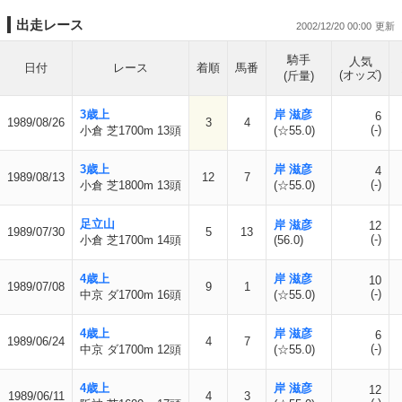
出走レース
2002/12/20 00:00
騎手
人気
日付
レース
着順
馬番
(オッズ)
(斤量)
3歳上
岸 滋彦
6
1989/08/26
3
4
(-)
小倉 芝1700m 13頭
(☆55.0)
3歳上
岸 滋彦
4
1989/08/13
12
7
(-)
小倉 芝1800m 13頭
(☆55.0)
足立山
岸 滋彦
12
1989/07/30
5
13
(-)
小倉 芝1700m 14頭
(56.0)
4歳上
岸 滋彦
10
1989/07/08
9
1
(-)
中京 ダ1700m 16頭
(☆55.0)
4歳上
岸 滋彦
6
1989/06/24
4
7
(-)
中京 ダ1700m 12頭
(☆55.0)
4歳上
岸 滋彦
12
1989/06/11
4
3