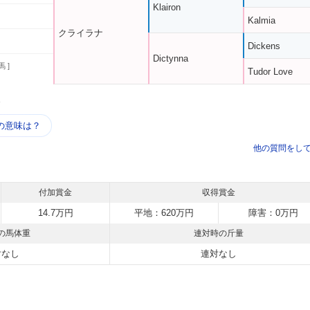
Klairon
Kalmia
クライラナ
Dickens
Dictynna
馬 ]
Tudor Love
う
の意味は？
他の質問をし
付加賞金
収得賞金
14.7万円
平地：620万円
障害：0万円
の馬体重
連対時の斤量
対なし
連対なし