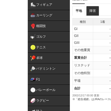
フィギュア
平地
障害
カーリング
種別
1着
格闘技
GI
-
GII
-
ゴルフ
GIII
-
テニス
その他重賞
-
重賞合計
-
卓球
リステッド
-
バドミントン
その他特別
-
F1
平場
-
合計
-
バレーボール
2002/12/17 00:00 更新
※「総合成績」はJRAのレー
ラグビー