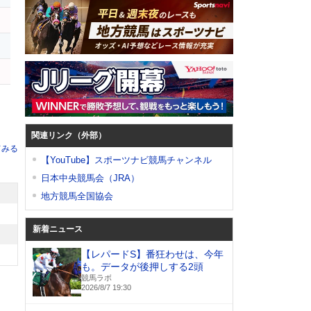
関連リンク（外部）
てみる
【YouTube】スポーツナビ競馬チャンネル
日本中央競馬会（JRA）
地方競馬全国協会
新着ニュース
【レパードS】番狂わせは、今年
も。データが後押しする2頭
競馬ラボ
2026/8/7 19:30