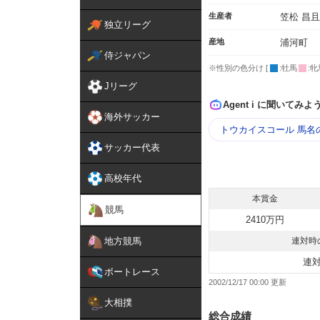
生産者
笠松 昌且
独立リーグ
産地
浦河町
侍ジャパン
※性別の色分け [
:牡馬
:牝
Jリーグ
Agent i に聞いてみよ
海外サッカー
トウカイスコール 馬名
サッカー代表
高校年代
本賞金
競馬
2410万円
地方競馬
連対時
連
ボートレース
2002/12/17 00:00
大相撲
総合成績