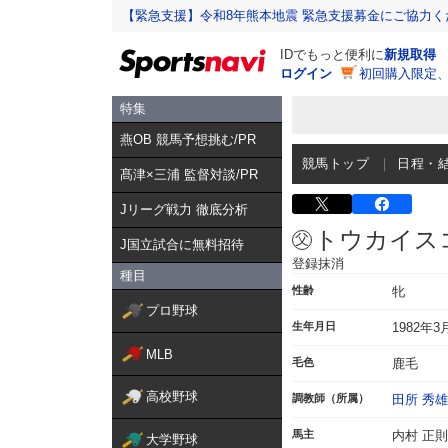
【緊急支援】令和8年熊本地震 緊急支援募金にご協力く
IDでもっと便利に
新規取得
ログイン
初回購入限定
特集
燕OB 競馬予想挑む/PR
競馬トップ
日程・
髙津×三浦 監督対談/PR
Jリーグ戦力 徹底分析
トウカイス
J国立試合に無料招待
登録抹消
種目
性齢
牝
プロ野球
生年月日
1982年3
MLB
毛色
鹿毛
高校野球
調教師（所属）
田所 秀雄
馬主
内村 正則
大学野球