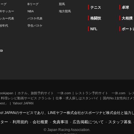
リーグ
Bリーグ
競馬
テニス
卓球
外サッカー
NBA
地方競馬
格闘技
大相撲
ッカー代表
バスケ代表
校年代
学生バスケ
NFL
ボート
to
kjapan
ホテル、旅館予約サイト 一休.com
レストラン予約サイト 一休.com レ
料理レシピ動画サービス クラシル
仕事・求人探しはスタンバイ
国内No.1女性向けメデ
st」
Yahoo! JAPAN
oo! JAPANのサービスであり、LINEヤフー株式会社がスポーツナビ株式会社と協
ンター
-
利用規約
-
会社概要
-
免責事項
-
広告掲載について
-
スタッフ募集
© Japan Racing Association.