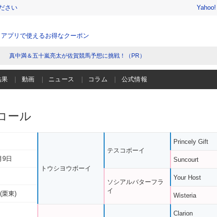
ださい
Yahoo
、アプリで使えるお得なクーポン
真中満＆五十嵐亮太が佐賀競馬予想に挑戦！（PR）
結果
動画
ニュース
コラム
公式情報
コール
Princely Gift
テスコボーイ
月9日
Suncourt
トウシヨウボーイ
Your Host
ソシアルバターフラ
イ
(栗東)
Wisteria
Clarion