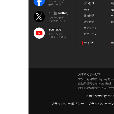
スポーツナビ
プロ野球
J
公式ページ
MLB
海
X（旧Twitter）
高校野球
サ
スポーツナビ
公式アカウント
大学野球
高
独立リーグ
YouTube
スポーツナビ
侍ジャパン
公式チャンネル
ライブ
to
おすすめサービス
マンガもお得にPayPayで eboo
自動車情報サイトcarview!
おすすめ情報サービス「mybe
スポーツナビはYah
プライバシーポリシー
-
プライバシーセ