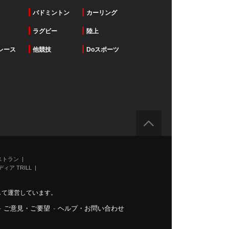
バドミントン
カーリング
ラグビー
陸上
レース
他競技
Doスポーツ
ストラン
ィア TRILL
力して運営しています。
-
ご意見・ご要望
-
ヘルプ・お問い合わせ