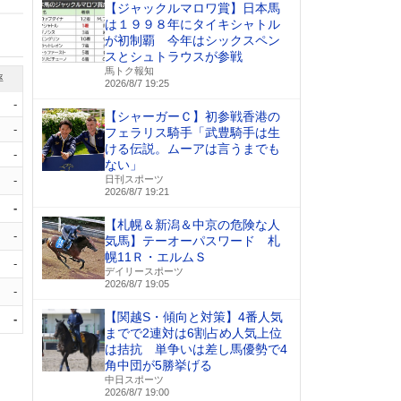
【ジャックルマロワ賞】日本馬
は１９９８年にタイキシャトル
が初制覇 今年はシックスペン
スとシュトラウスが参戦
馬トク報知
率
2026/8/7 19:25
-
【シャーガーＣ】初参戦香港の
-
フェラリス騎手「武豊騎手は生
ける伝説。ムーアは言うまでも
-
ない」
-
日刊スポーツ
2026/8/7 19:21
-
【札幌＆新潟＆中京の危険な人
-
気馬】テーオーパスワード 札
幌11Ｒ・エルムＳ
-
デイリースポーツ
2026/8/7 19:05
-
【関越S・傾向と対策】4番人気
-
までで2連対は6割占め人気上位
は拮抗 単争いは差し馬優勢で4
角中団が5勝挙げる
中日スポーツ
2026/8/7 19:00