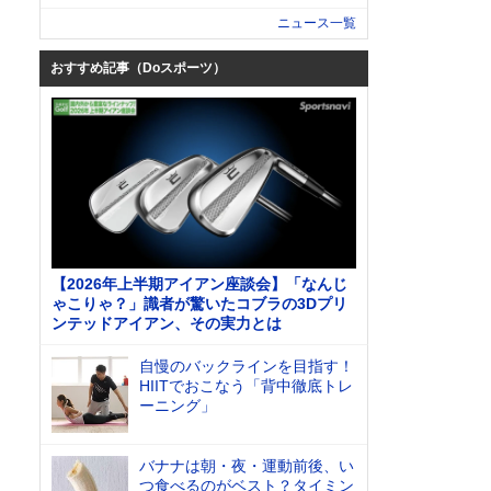
ニュース一覧
おすすめ記事（Doスポーツ）
【2026年上半期アイアン座談会】「なんじ
ゃこりゃ？」識者が驚いたコブラの3Dプリ
ンテッドアイアン、その実力とは
自慢のバックラインを目指す！
HIITでおこなう「背中徹底トレ
ーニング」
バナナは朝・夜・運動前後、い
つ食べるのがベスト？タイミン