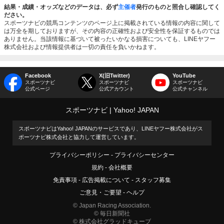
結果・成績・オッズなどのデータは、必ず
主催者
発行のものと照合し確認してく
ださい。
スポーツナビの競馬コンテンツのページ上に掲載されている情報の内容に関して
は万全を期しておりますが、その内容の正確性および安全性を保証するものでは
ありません。当該情報に基づいて被ったいかなる損害についても、LINEヤフー
株式会社および情報提供者は一切の責任を負いかねます。
Facebook
X(旧Twitter)
YouTube
スポーツナビ
スポーツナビ
スポーツナビ
公式ページ
公式アカウント
公式チャンネル
スポーツナビ
Yahoo! JAPAN
スポーツナビはYahoo! JAPANのサービスであり、LINEヤフー株式会社がス
ポーツナビ株式会社と協力して運営しています。
プライバシーポリシー
プライバシーセンター
規約
会社概要
免責事項
広告掲載について
スタッフ募集
ご意見・ご要望
ヘルプ
© Japan Racing Association.
© 毎日新聞社
© 株式会社グラッドキューブ