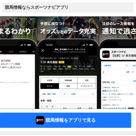
競馬情報ならスポーツナビアプリ
競馬情報をアプリで見る