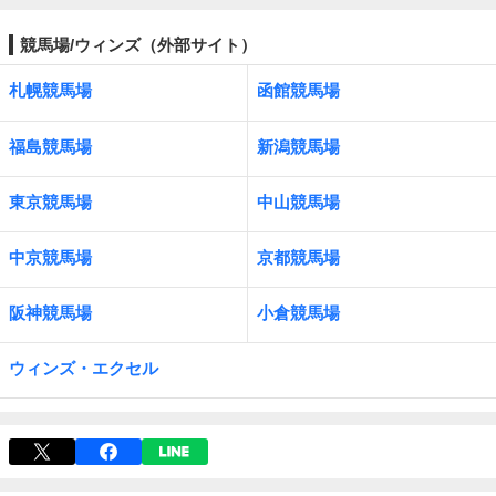
競馬場/ウィンズ（外部サイト）
札幌競馬場
函館競馬場
福島競馬場
新潟競馬場
東京競馬場
中山競馬場
中京競馬場
京都競馬場
阪神競馬場
小倉競馬場
ウィンズ・エクセル