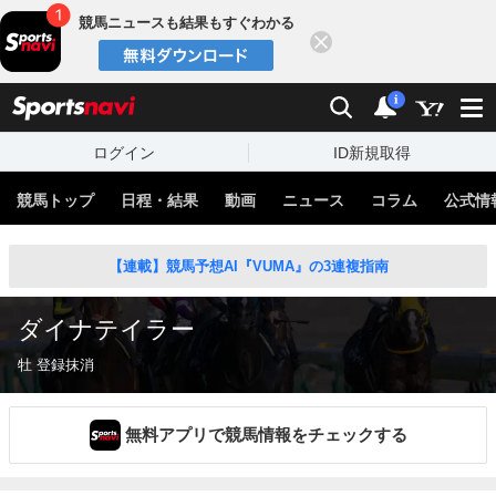
競馬ニュースも結果もすぐわかる
閉じる
スポーツナビ
検索
通知
i
ログイン
ID新規取得
競馬トップ
日程・結果
動画
ニュース
コラム
公式情
【連載】競馬予想AI『VUMA』の3連複指南
ダイナテイラー
牡 登録抹消
無料アプリで競馬情報をチェックする