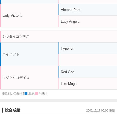
Victoria Park
Lady Victoria
Lady Angela
シヤダイゴツデス
Hyperion
ハイハツト
Red God
マジツクゴデイス
Like Magic
※性別の色分け [
:牡馬
:牝馬 ]
総合成績
2002/12/17 00:00