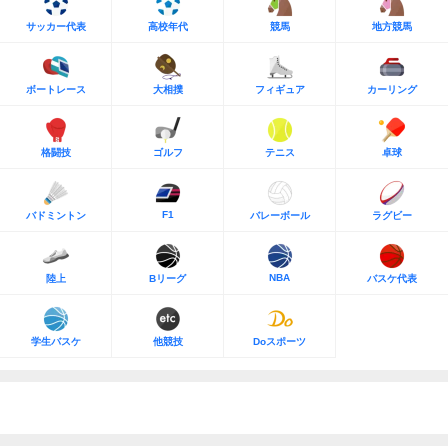
サッカー代表
高校年代
競馬
地方競馬
ボートレース
大相撲
フィギュア
カーリング
格闘技
ゴルフ
テニス
卓球
F1
バドミントン
バレーボール
ラグビー
NBA
陸上
Bリーグ
バスケ代表
学生バスケ
他競技
Doスポーツ