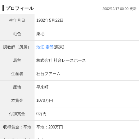
プロフィール
2002/12/17 00:00
生年月日
1982年5月22日
毛色
栗毛
調教師（所属）
池江 泰郎
(栗東)
馬主
株式会社 社台レースホース
生産者
社台フアーム
産地
早来町
本賞金
1070万円
付加賞金
0万円
収得賞金：平地
平地：200万円