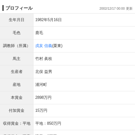
プロフィール
2002/12/17 00:00
生年月日
1982年5月16日
毛色
鹿毛
調教師（所属）
戌亥 信義
(栗東)
馬主
竹村 眞枝
生産者
北俣 益男
産地
浦河町
本賞金
2898万円
付加賞金
15万円
収得賞金：平地
平地：850万円