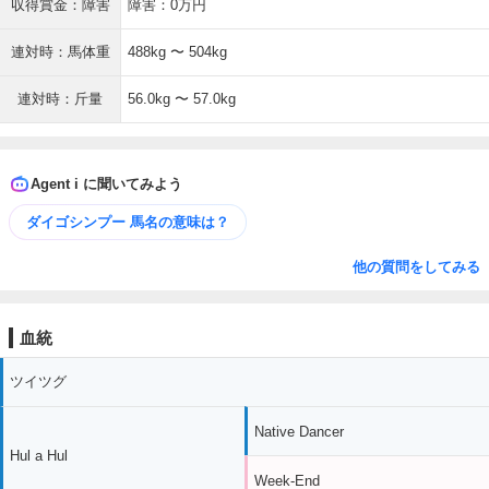
収得賞金：障害
障害：0万円
連対時：馬体重
488kg 〜 504kg
連対時：斤量
56.0kg 〜 57.0kg
Agent i に聞いてみよう
ダイゴシンプー 馬名の意味は？
他の質問をしてみる
血統
ツイツグ
Native Dancer
Hul a Hul
Week-End