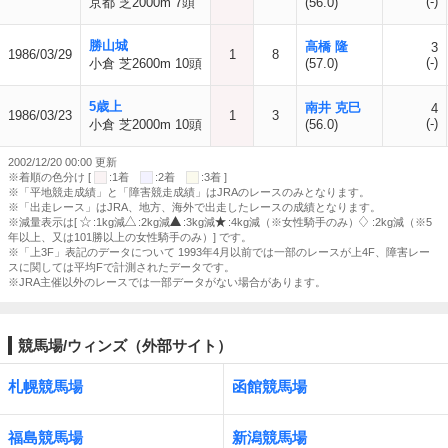
(-)
京都 芝2000m 7頭
(56.0)
勝山城
高橋 隆
3
1986/03/29
1
8
(-)
小倉 芝2600m 10頭
(57.0)
5歳上
南井 克巳
4
1986/03/23
1
3
(-)
小倉 芝2000m 10頭
(56.0)
2002/12/20 00:00 更新
※着順の色分け [
:1着
:2着
:3着 ]
※「平地競走成績」と「障害競走成績」はJRAのレースのみとなります。
※「出走レース」はJRA、地方、海外で出走したレースの成績となります。
※減量表示は[
:1kg減
:2kg減
:3kg減
:4kg減（※女性騎手のみ）
:2kg減（※5
年以上、又は101勝以上の女性騎手のみ）] です。
※「上3F」表記のデータについて 1993年4月以前では一部のレースが上4F、障害レー
スに関しては平均Fで計測されたデータです。
※JRA主催以外のレースでは一部データがない場合があります。
競馬場/ウィンズ（外部サイト）
札幌競馬場
函館競馬場
福島競馬場
新潟競馬場