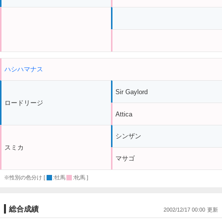
ハシハマナス
Sir Gaylord
ロードリージ
Attica
シンザン
スミカ
マサゴ
※性別の色分け [
:牡馬
:牝馬 ]
総合成績
2002/12/17 00:00