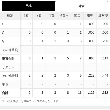
平地
障害
種別
1着
2着
3着
4着～
出走
勝率
連対率
0
0
0
1
1
.000
.000
GI
0
0
0
1
1
.000
.000
GII
0
1
1
3
5
.000
.200
GIII
-
-
-
-
-
-
-
その他重賞
0
1
1
5
7
.000
.143
重賞合計
-
-
-
-
-
-
-
リステッド
2
2
2
3
9
.222
.444
その他特別
-
-
-
-
-
-
-
平場
2
3
3
8
16
.125
.312
合計
※「総合成績」はJRAのレースのみとなります。