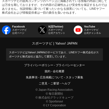
スポーツナビの競馬コンテンツのページ上に掲載されている情報の内容に関して
は万全を期しておりますが、その内容の正確性および安全性を保証するものでは
ありません。当該情報に基づいて被ったいかなる損害についても、LINEヤフー
株式会社および情報提供者は一切の責任を負いかねます。
Facebook
X(旧Twitter)
YouTube
スポーツナビ
スポーツナビ
スポーツナビ
公式ページ
公式アカウント
公式チャンネル
スポーツナビ
Yahoo! JAPAN
スポーツナビはYahoo! JAPANのサービスであり、LINEヤフー株式会社がス
ポーツナビ株式会社と協力して運営しています。
プライバシーポリシー
プライバシーセンター
規約
会社概要
免責事項
広告掲載について
スタッフ募集
ご意見・ご要望
ヘルプ
© Japan Racing Association.
© 毎日新聞社
© 株式会社グラッドキューブ
© Sportsnavi
© LY Corporation