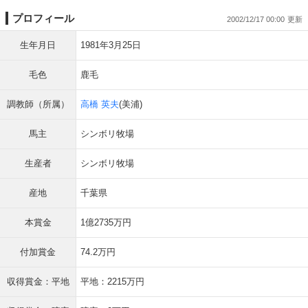
プロフィール
2002/12/17 00:00
生年月日
1981年3月25日
毛色
鹿毛
調教師（所属）
高橋 英夫
(美浦)
馬主
シンボリ牧場
生産者
シンボリ牧場
産地
千葉県
本賞金
1億2735万円
付加賞金
74.2万円
収得賞金：平地
平地：2215万円