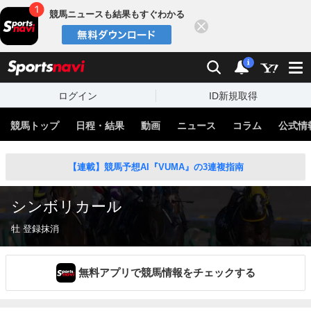
競馬ニュースも結果もすぐわかる
閉じる
スポーツナビ
検索
通知
i
ログイン
ID新規取得
競馬トップ
日程・結果
動画
ニュース
コラム
公式情
【連載】競馬予想AI『VUMA』の3連複指南
シンボリカール
牡 登録抹消
無料アプリで競馬情報をチェックする