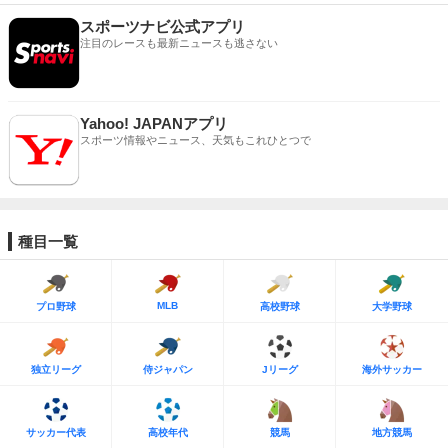
スポーツナビ公式アプリ
注目のレースも最新ニュースも逃さない
Yahoo! JAPANアプリ
スポーツ情報やニュース、天気もこれひとつで
種目一覧
MLB
プロ野球
高校野球
大学野球
独立リーグ
侍ジャパン
Jリーグ
海外サッカー
サッカー代表
高校年代
競馬
地方競馬