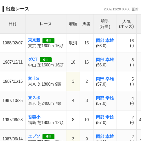
出走レース
2002/12/20 00:00
騎手
人気
日付
レース
着順
馬番
(オッズ)
(斤量)
東京新
岡部 幸雄
16
GIII
1988/02/07
取消
16
(-)
東京 芝1600m 16頭
(56.0)
ダCT
岡部 幸雄
8
GIII
1987/12/11
10
16
(-)
中山 芝1600m 16頭
(56.0)
富士S
岡部 幸雄
5
1987/11/15
3
2
(-)
東京 芝1800m 9頭
(57.0)
東スポ
岡部 幸雄
4
1987/10/25
4
3
(-)
東京 芝2400m 7頭
(57.0)
吾妻小
岡部 幸雄
2
1987/06/28
8
10
(-)
福島 芝1800m 12頭
(57.0)
エプソ
岡部 幸雄
2
GIII
1987/06/14
3
9