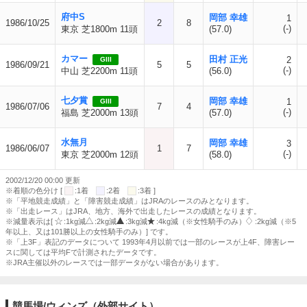
府中S
岡部 幸雄
1
1986/10/25
2
8
(-)
東京 芝1800m 11頭
(57.0)
カマー
田村 正光
2
GIII
1986/09/21
5
5
(-)
中山 芝2200m 11頭
(56.0)
七夕賞
岡部 幸雄
1
GIII
1986/07/06
7
4
(-)
福島 芝2000m 13頭
(57.0)
水無月
岡部 幸雄
3
1986/06/07
1
7
(-)
東京 芝2000m 12頭
(58.0)
2002/12/20 00:00 更新
※着順の色分け [
:1着
:2着
:3着 ]
※「平地競走成績」と「障害競走成績」はJRAのレースのみとなります。
※「出走レース」はJRA、地方、海外で出走したレースの成績となります。
※減量表示は[
:1kg減
:2kg減
:3kg減
:4kg減（※女性騎手のみ）
:2kg減（※5
年以上、又は101勝以上の女性騎手のみ）] です。
※「上3F」表記のデータについて 1993年4月以前では一部のレースが上4F、障害レー
スに関しては平均Fで計測されたデータです。
※JRA主催以外のレースでは一部データがない場合があります。
競馬場/ウィンズ（外部サイト）