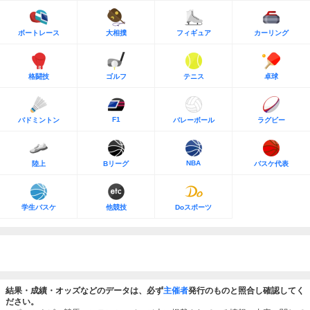
ボートレース
大相撲
フィギュア
カーリング
格闘技
ゴルフ
テニス
卓球
F1
バドミントン
バレーボール
ラグビー
NBA
陸上
Bリーグ
バスケ代表
学生バスケ
他競技
Doスポーツ
結果・成績・オッズなどのデータは、必ず
主催者
発行のものと照合し確認してく
ださい。