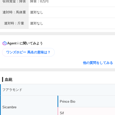
収得賞金：障害
障害：0万円
連対時：馬体重
連対なし
連対時：斤量
連対なし
Agent i に聞いてみよう
ワンズホビー 馬名の意味は？
他の質問をしてみる
血統
フアラモンド
Prince Bio
Sicambre
Sif