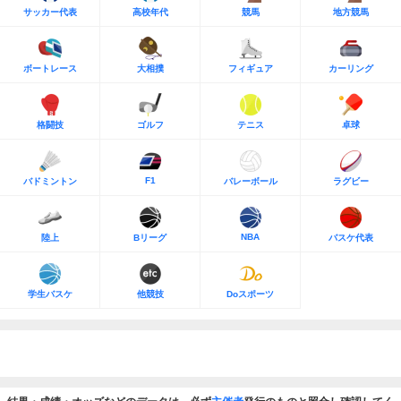
サッカー代表
高校年代
競馬
地方競馬
ボートレース
大相撲
フィギュア
カーリング
格闘技
ゴルフ
テニス
卓球
F1
バドミントン
バレーボール
ラグビー
NBA
陸上
Bリーグ
バスケ代表
学生バスケ
他競技
Doスポーツ