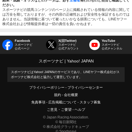
結果・成績・オッズなどのデータは、必ず
主催者
発行のものと照合し確認してく
ださい。
スポーツナビの競馬コンテンツのページ上に掲載されている情報の内容に関して
は万全を期しておりますが、その内容の正確性および安全性を保証するものでは
ありません。当該情報に基づいて被ったいかなる損害についても、LINEヤフー
株式会社および情報提供者は一切の責任を負いかねます。
Facebook
X(旧Twitter)
YouTube
スポーツナビ
スポーツナビ
スポーツナビ
公式ページ
公式アカウント
公式チャンネル
スポーツナビ
Yahoo! JAPAN
スポーツナビはYahoo! JAPANのサービスであり、LINEヤフー株式会社がス
ポーツナビ株式会社と協力して運営しています。
プライバシーポリシー
プライバシーセンター
規約
会社概要
免責事項
広告掲載について
スタッフ募集
ご意見・ご要望
ヘルプ
© Japan Racing Association.
© 毎日新聞社
© 株式会社グラッドキューブ
© Sportsnavi