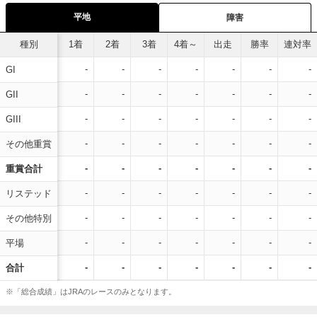
平地
障害
種別
1着
2着
3着
4着～
出走
勝率
連対率
-
-
-
-
-
-
-
GI
-
-
-
-
-
-
-
GII
-
-
-
-
-
-
-
GIII
-
-
-
-
-
-
-
その他重賞
-
-
-
-
-
-
-
重賞合計
-
-
-
-
-
-
-
リステッド
-
-
-
-
-
-
-
その他特別
-
-
-
-
-
-
-
平場
-
-
-
-
-
-
-
合計
※「総合成績」はJRAのレースのみとなります。