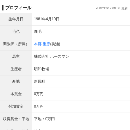
プロフィール
2002/12/17 00:00
生年月日
1981年4月10日
毛色
鹿毛
調教師（所属）
本郷 重彦
(美浦)
馬主
株式会社 ホースマン
生産者
明和牧場
産地
新冠町
本賞金
0万円
付加賞金
0万円
収得賞金：平地
平地：0万円