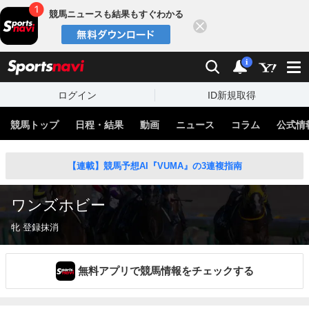
競馬ニュースも結果もすぐわかる
閉じる
スポーツナビ
検索
通知
i
ログイン
ID新規取得
競馬トップ
日程・結果
動画
ニュース
コラム
公式情
【連載】競馬予想AI『VUMA』の3連複指南
ワンズホビー
牝 登録抹消
無料アプリで競馬情報をチェックする