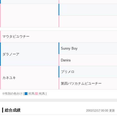
マウタビユウチー
Sunny Boy
ダラノーア
Danira
プリメロ
カネユキ
第四バツカナムビユーチー
※性別の色分け [
:牡馬
:牝馬 ]
総合成績
2002/12/17 00:00