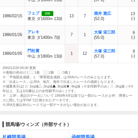
フェブ
堀井 雅広
13
GIII
1986/02/15
13
7
(-)
東京 ダ1600m 13頭
(52.0)
アレキ
大塚 栄三郎
6
1986/01/26
7
1
(-)
東京 ダ1400m 7頭
(55.0)
門松賞
大塚 栄三郎
8
1986/01/05
1
12
(-)
中山 ダ1800m 13頭
(57.0)
2002/12/20 00:00 更新
※着順の色分け [
:1着
:2着
:3着 ]
※「平地競走成績」と「障害競走成績」はJRAのレースのみとなります。
※「出走レース」はJRA、地方、海外で出走したレースの成績となります。
※減量表示は[
:1kg減
:2kg減
:3kg減
:4kg減（※女性騎手のみ）
:2kg減（※5
年以上、又は101勝以上の女性騎手のみ）] です。
※「上3F」表記のデータについて 1993年4月以前では一部のレースが上4F、障害レー
スに関しては平均Fで計測されたデータです。
※JRA主催以外のレースでは一部データがない場合があります。
競馬場/ウィンズ（外部サイト）
札幌競馬場
函館競馬場