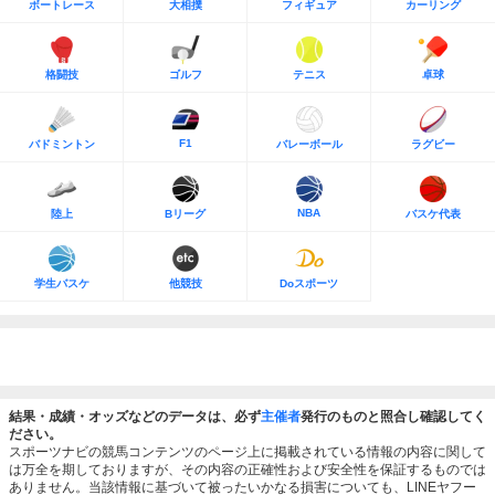
ボートレース
大相撲
フィギュア
カーリング
格闘技
ゴルフ
テニス
卓球
F1
バドミントン
バレーボール
ラグビー
NBA
陸上
Bリーグ
バスケ代表
学生バスケ
他競技
Doスポーツ
結果・成績・オッズなどのデータは、必ず
主催者
発行のものと照合し確認してく
ださい。
スポーツナビの競馬コンテンツのページ上に掲載されている情報の内容に関して
は万全を期しておりますが、その内容の正確性および安全性を保証するものでは
ありません。当該情報に基づいて被ったいかなる損害についても、LINEヤフー