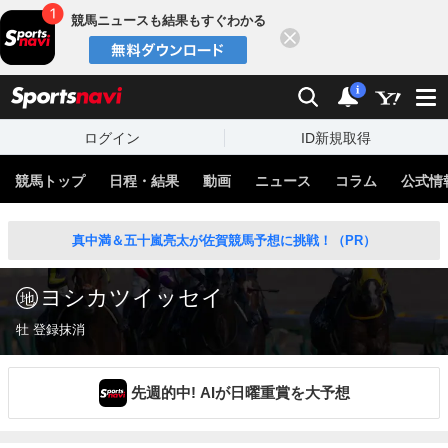
競馬ニュースも結果もすぐわかる
閉じる
スポーツナビ
検索
通知
i
ログイン
ID新規取得
競馬トップ
日程・結果
動画
ニュース
コラム
公式情
真中満＆五十嵐亮太が佐賀競馬予想に挑戦！（PR）
ヨシカツイッセイ
牡 登録抹消
先週的中! AIが日曜重賞を大予想