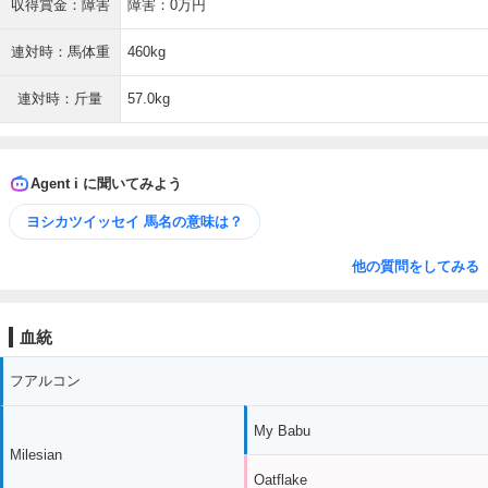
収得賞金：障害
障害：0万円
連対時：馬体重
460kg
連対時：斤量
57.0kg
Agent i に聞いてみよう
ヨシカツイッセイ 馬名の意味は？
他の質問をしてみる
血統
フアルコン
My Babu
Milesian
Oatflake