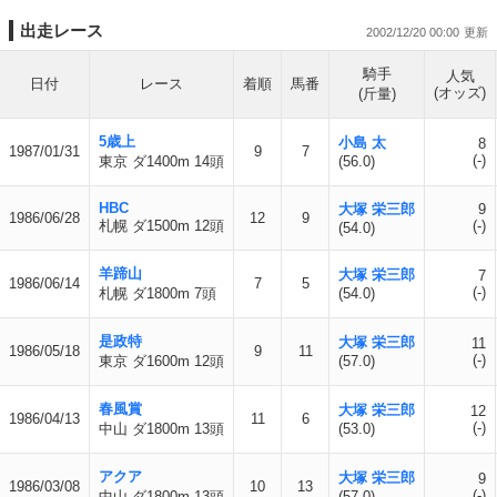
出走レース
2002/12/20 00:00
騎手
人気
日付
レース
着順
馬番
(オッズ)
(斤量)
5歳上
小島 太
8
1987/01/31
9
7
(-)
東京 ダ1400m 14頭
(56.0)
HBC
大塚 栄三郎
9
1986/06/28
12
9
札幌 ダ1500m 12頭
(-)
(54.0)
羊蹄山
大塚 栄三郎
7
1986/06/14
7
5
(-)
札幌 ダ1800m 7頭
(54.0)
是政特
大塚 栄三郎
11
1986/05/18
9
11
(-)
東京 ダ1600m 12頭
(57.0)
春風賞
大塚 栄三郎
12
1986/04/13
11
6
(-)
中山 ダ1800m 13頭
(53.0)
アクア
大塚 栄三郎
9
1986/03/08
10
13
(-)
中山 ダ1800m 13頭
(57.0)