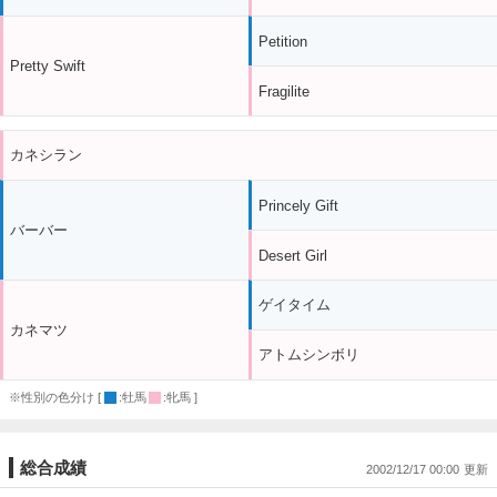
Petition
Pretty Swift
Fragilite
カネシラン
Princely Gift
バーバー
Desert Girl
ゲイタイム
カネマツ
アトムシンボリ
※性別の色分け [
:牡馬
:牝馬 ]
総合成績
2002/12/17 00:00