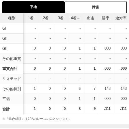
平地
障害
種別
1着
2着
3着
4着～
出走
勝率
連対率
-
-
-
-
-
-
-
GI
-
-
-
-
-
-
-
GII
0
0
0
1
1
.000
.000
GIII
-
-
-
-
-
-
-
その他重賞
0
0
0
1
1
.000
.000
重賞合計
-
-
-
-
-
-
-
リステッド
1
0
0
6
7
.143
.143
その他特別
0
0
0
1
1
.000
.000
平場
1
0
0
8
9
.111
.111
合計
※「総合成績」はJRAのレースのみとなります。