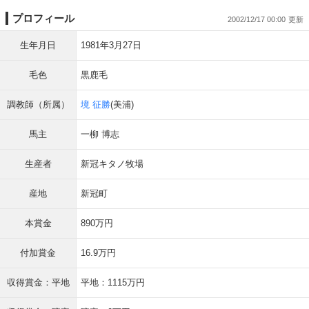
プロフィール
2002/12/17 00:00
生年月日
1981年3月27日
毛色
黒鹿毛
調教師（所属）
境 征勝
(美浦)
馬主
一柳 博志
生産者
新冠キタノ牧場
産地
新冠町
本賞金
890万円
付加賞金
16.9万円
収得賞金：平地
平地：1115万円