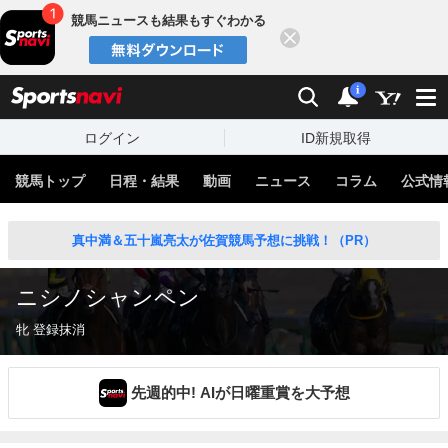
競馬ニュースも結果もすぐわかる
閉じる
スポーツナビ
検索
通知
i
ログイン
ID新規取得
競馬トップ
日程・結果
動画
ニュース
コラム
公式情
真中満＆五十嵐亮太が佐賀競馬予想に挑戦！（PR）
ニシノシャンペン
牝 登録抹消
先週的中! AIが日曜重賞を大予想