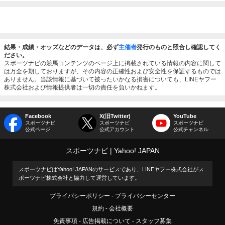
結果・成績・オッズなどのデータは、必ず
主催者
発行のものと照合し確認してく
ださい。
スポーツナビの競馬コンテンツのページ上に掲載されている情報の内容に関して
は万全を期しておりますが、その内容の正確性および安全性を保証するものでは
ありません。当該情報に基づいて被ったいかなる損害についても、LINEヤフー
株式会社および情報提供者は一切の責任を負いかねます。
Facebook
X(旧Twitter)
YouTube
スポーツナビ
スポーツナビ
スポーツナビ
公式ページ
公式アカウント
公式チャンネル
スポーツナビ
Yahoo! JAPAN
スポーツナビはYahoo! JAPANのサービスであり、LINEヤフー株式会社がス
ポーツナビ株式会社と協力して運営しています。
プライバシーポリシー
プライバシーセンター
規約
会社概要
免責事項
広告掲載について
スタッフ募集