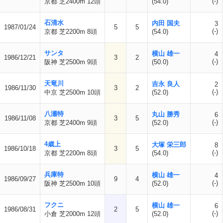
(-)
京都 芝2400m 12頭
(54.0)
石清水
内田 国夫
3
1987/01/24
5
5
(-)
京都 芝2200m 8頭
(54.0)
サンタ
横山 雄一
4
1986/12/21
3
2
(-)
阪神 芝2500m 9頭
(50.0)
天竜川
吉永 良人
2
1986/11/30
3
2
(-)
中京 芝2500m 10頭
(52.0)
八瀬特
丸山 勝秀
6
1986/11/08
3
5
(-)
京都 芝2400m 9頭
(52.0)
4歳上
大塚 栄三郎
8
1986/10/18
3
5
(-)
京都 芝2200m 8頭
(54.0)
兵庫特
横山 雄一
4
1986/09/27
9
4
(-)
阪神 芝2500m 10頭
(52.0)
フクニ
横山 雄一
6
1986/08/31
2
5
(-)
小倉 芝2000m 12頭
(52.0)