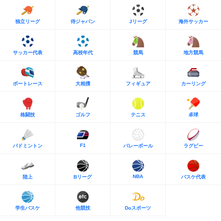
独立リーグ
侍ジャパン
Jリーグ
海外サッカー
サッカー代表
高校年代
競馬
地方競馬
ボートレース
大相撲
フィギュア
カーリング
格闘技
ゴルフ
テニス
卓球
F1
バドミントン
バレーボール
ラグビー
NBA
陸上
Bリーグ
バスケ代表
学生バスケ
他競技
Doスポーツ