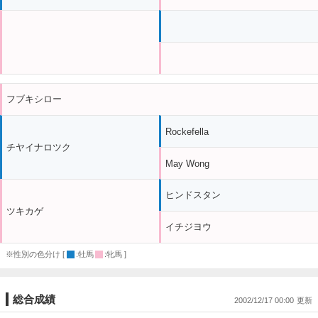
フブキシロー
Rockefella
チヤイナロツク
May Wong
ヒンドスタン
ツキカゲ
イチジヨウ
※性別の色分け [
:牡馬
:牝馬 ]
総合成績
2002/12/17 00:00