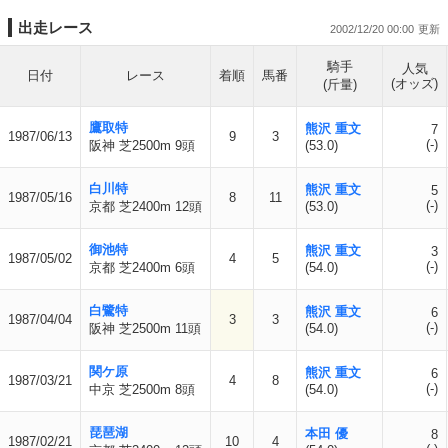
出走レース
2002/12/20 00:00
騎手
人気
日付
レース
着順
馬番
(オッズ)
(斤量)
鷹取特
熊沢 重文
7
1987/06/13
9
3
(-)
阪神 芝2500m 9頭
(53.0)
白川特
熊沢 重文
5
1987/05/16
8
11
(-)
京都 芝2400m 12頭
(53.0)
御池特
熊沢 重文
3
1987/05/02
4
5
(-)
京都 芝2400m 6頭
(54.0)
白鷺特
熊沢 重文
6
1987/04/04
3
3
(-)
阪神 芝2500m 11頭
(54.0)
関ケ原
熊沢 重文
6
1987/03/21
4
8
(-)
中京 芝2500m 8頭
(54.0)
琵琶湖
本田 優
8
1987/02/21
10
4