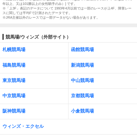
年以上、又は101勝以上の女性騎手のみ）] です。
※「上3F」表記のデータについて 1993年4月以前では一部のレースが上4F、障害レー
スに関しては平均Fで計測されたデータです。
※JRA主催以外のレースでは一部データがない場合があります。
競馬場/ウィンズ（外部サイト）
札幌競馬場
函館競馬場
福島競馬場
新潟競馬場
東京競馬場
中山競馬場
中京競馬場
京都競馬場
阪神競馬場
小倉競馬場
ウィンズ・エクセル