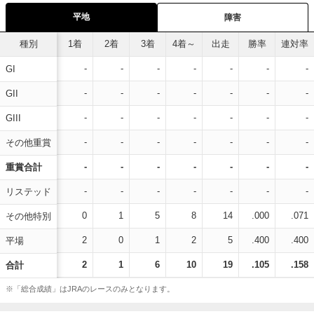
平地
障害
種別
1着
2着
3着
4着～
出走
勝率
連対率
-
-
-
-
-
-
-
GI
-
-
-
-
-
-
-
GII
-
-
-
-
-
-
-
GIII
-
-
-
-
-
-
-
その他重賞
-
-
-
-
-
-
-
重賞合計
-
-
-
-
-
-
-
リステッド
0
1
5
8
14
.000
.071
その他特別
2
0
1
2
5
.400
.400
平場
2
1
6
10
19
.105
.158
合計
※「総合成績」はJRAのレースのみとなります。