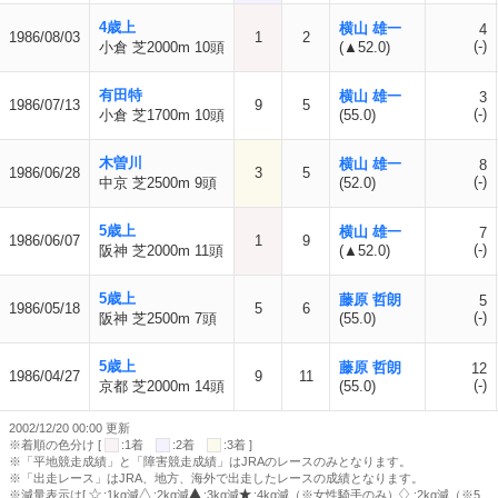
4歳上
横山 雄一
4
1986/08/03
1
2
(-)
小倉 芝2000m 10頭
(▲52.0)
有田特
横山 雄一
3
1986/07/13
9
5
(-)
小倉 芝1700m 10頭
(55.0)
木曽川
横山 雄一
8
1986/06/28
3
5
(-)
中京 芝2500m 9頭
(52.0)
5歳上
横山 雄一
7
1986/06/07
1
9
(-)
阪神 芝2000m 11頭
(▲52.0)
5歳上
藤原 哲朗
5
1986/05/18
5
6
(-)
阪神 芝2500m 7頭
(55.0)
5歳上
藤原 哲朗
12
1986/04/27
9
11
(-)
京都 芝2000m 14頭
(55.0)
2002/12/20 00:00 更新
※着順の色分け [
:1着
:2着
:3着 ]
※「平地競走成績」と「障害競走成績」はJRAのレースのみとなります。
※「出走レース」はJRA、地方、海外で出走したレースの成績となります。
※減量表示は[
:1kg減
:2kg減
:3kg減
:4kg減（※女性騎手のみ）
:2kg減（※5