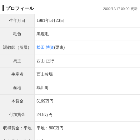
プロフィール
2002/12/17 00:00
生年月日
1981年5月23日
毛色
黒鹿毛
調教師（所属）
松田 博資
(栗東)
馬主
西山 正行
生産者
西山牧場
産地
鵡川町
本賞金
6199万円
付加賞金
24.8万円
収得賞金：平地
平地：800万円