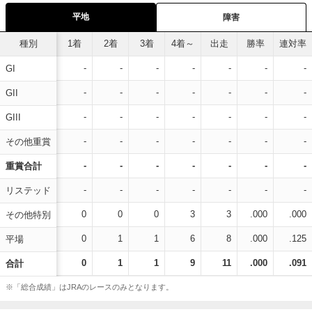
平地
障害
種別
1着
2着
3着
4着～
出走
勝率
連対率
-
-
-
-
-
-
-
GI
-
-
-
-
-
-
-
GII
-
-
-
-
-
-
-
GIII
-
-
-
-
-
-
-
その他重賞
-
-
-
-
-
-
-
重賞合計
-
-
-
-
-
-
-
リステッド
0
0
0
3
3
.000
.000
その他特別
0
1
1
6
8
.000
.125
平場
0
1
1
9
11
.000
.091
合計
※「総合成績」はJRAのレースのみとなります。