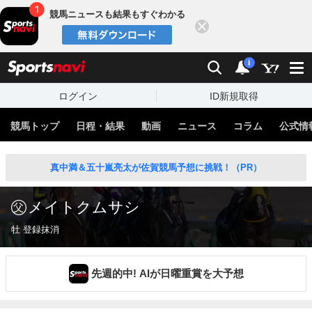
競馬ニュースも結果もすぐわかる
閉じる
スポーツナビ
検索
通知
i
ログイン
ID新規取得
競馬トップ
日程・結果
動画
ニュース
コラム
公式情
真中満＆五十嵐亮太が佐賀競馬予想に挑戦！（PR）
メイトクムサシ
牡 登録抹消
先週的中! AIが日曜重賞を大予想