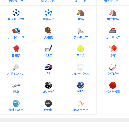
独立リーグ
侍ジャパン
Jリーグ
海外サッカー
サッカー代表
高校年代
競馬
地方競馬
ボートレース
大相撲
フィギュア
カーリング
格闘技
ゴルフ
テニス
卓球
F1
バドミントン
バレーボール
ラグビー
NBA
陸上
Bリーグ
バスケ代表
学生バスケ
他競技
Doスポーツ