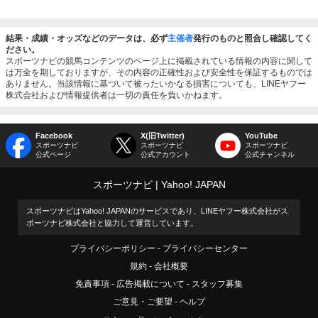
結果・成績・オッズなどのデータは、必ず
主催者
発行のものと照合し確認してく
ださい。
スポーツナビの競馬コンテンツのページ上に掲載されている情報の内容に関して
は万全を期しておりますが、その内容の正確性および安全性を保証するものでは
ありません。当該情報に基づいて被ったいかなる損害についても、LINEヤフー
株式会社および情報提供者は一切の責任を負いかねます。
Facebook
X(旧Twitter)
YouTube
スポーツナビ
スポーツナビ
スポーツナビ
公式ページ
公式アカウント
公式チャンネル
スポーツナビ
Yahoo! JAPAN
スポーツナビはYahoo! JAPANのサービスであり、LINEヤフー株式会社がス
ポーツナビ株式会社と協力して運営しています。
プライバシーポリシー
プライバシーセンター
規約
会社概要
免責事項
広告掲載について
スタッフ募集
ご意見・ご要望
ヘルプ