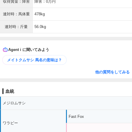
収得賞金：障害
障害：0万円
連対時：馬体重
478kg
連対時：斤量
56.0kg
Agent i に聞いてみよう
メイトクムサシ 馬名の意味は？
他の質問をしてみる
血統
メジロムサシ
Fast Fox
ワラビー