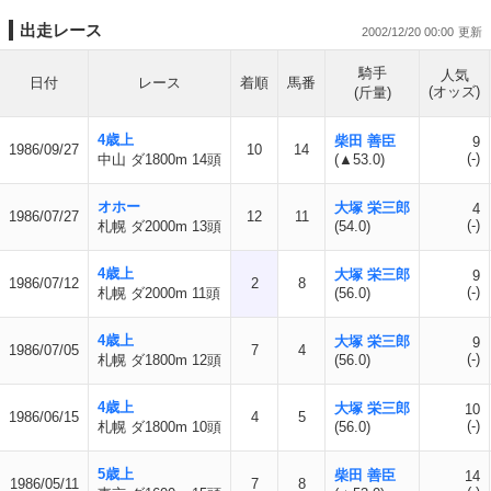
出走レース
2002/12/20 00:00
騎手
人気
日付
レース
着順
馬番
(オッズ)
(斤量)
4歳上
柴田 善臣
9
1986/09/27
10
14
(-)
中山 ダ1800m 14頭
(▲53.0)
オホー
大塚 栄三郎
4
1986/07/27
12
11
(-)
札幌 ダ2000m 13頭
(54.0)
4歳上
大塚 栄三郎
9
1986/07/12
2
8
(-)
札幌 ダ2000m 11頭
(56.0)
4歳上
大塚 栄三郎
9
1986/07/05
7
4
(-)
札幌 ダ1800m 12頭
(56.0)
4歳上
大塚 栄三郎
10
1986/06/15
4
5
(-)
札幌 ダ1800m 10頭
(56.0)
5歳上
柴田 善臣
14
1986/05/11
7
8