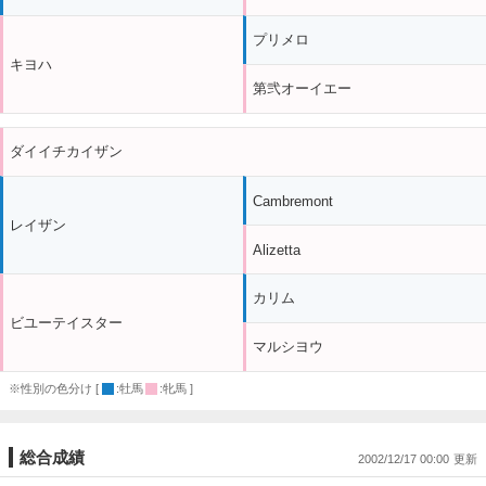
プリメロ
キヨハ
第弐オーイエー
ダイイチカイザン
Cambremont
レイザン
Alizetta
カリム
ビユーテイスター
マルシヨウ
※性別の色分け [
:牡馬
:牝馬 ]
総合成績
2002/12/17 00:00