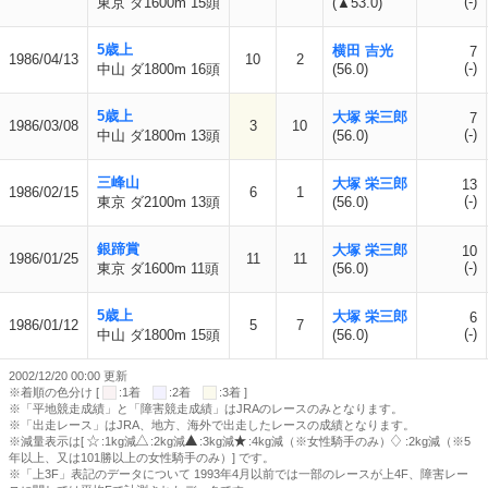
(-)
東京 ダ1600m 15頭
(▲53.0)
5歳上
横田 吉光
7
1986/04/13
10
2
(-)
中山 ダ1800m 16頭
(56.0)
5歳上
大塚 栄三郎
7
1986/03/08
3
10
(-)
中山 ダ1800m 13頭
(56.0)
三峰山
大塚 栄三郎
13
1986/02/15
6
1
(-)
東京 ダ2100m 13頭
(56.0)
銀蹄賞
大塚 栄三郎
10
1986/01/25
11
11
(-)
東京 ダ1600m 11頭
(56.0)
5歳上
大塚 栄三郎
6
1986/01/12
5
7
(-)
中山 ダ1800m 15頭
(56.0)
2002/12/20 00:00 更新
※着順の色分け [
:1着
:2着
:3着 ]
※「平地競走成績」と「障害競走成績」はJRAのレースのみとなります。
※「出走レース」はJRA、地方、海外で出走したレースの成績となります。
※減量表示は[
:1kg減
:2kg減
:3kg減
:4kg減（※女性騎手のみ）
:2kg減（※5
年以上、又は101勝以上の女性騎手のみ）] です。
※「上3F」表記のデータについて 1993年4月以前では一部のレースが上4F、障害レー