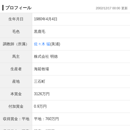
プロフィール
2002/12/17 00:00
生年月日
1980年4月4日
毛色
黒鹿毛
調教師（所属）
佐々木 猛
(美浦)
馬主
株式会社 明徳
生産者
海延牧場
産地
三石町
本賞金
3126万円
付加賞金
0.9万円
収得賞金：平地
平地：760万円