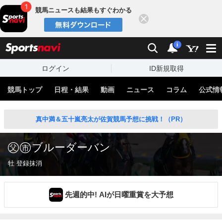
競馬ニュースも結果もすぐわかる
閉じる
スポーツナビ
検索
通知
i
ログイン
ID新規取得
競馬トップ
日程・結果
動画
ニュース
コラム
公式情
真中満＆五十嵐亮太が佐賀競馬予想に挑戦！（PR）
ブルーダーバン
牡 登録抹消
先週的中! AIが日曜重賞を大予想