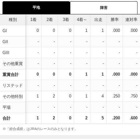
平地
障害
種別
1着
2着
3着
4着～
出走
勝率
連対率
0
0
0
1
1
.000
.000
GI
-
-
-
-
-
-
-
GII
-
-
-
-
-
-
-
GIII
-
-
-
-
-
-
-
その他重賞
0
0
0
1
1
.000
.000
重賞合計
-
-
-
-
-
-
-
リステッド
1
2
0
1
4
.250
.750
その他特別
-
-
-
-
-
-
-
平場
1
2
0
2
5
.200
.600
合計
※「総合成績」はJRAのレースのみとなります。