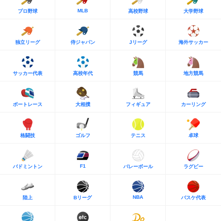
MLB
プロ野球
高校野球
大学野球
独立リーグ
侍ジャパン
Jリーグ
海外サッカー
サッカー代表
高校年代
競馬
地方競馬
ボートレース
大相撲
フィギュア
カーリング
格闘技
ゴルフ
テニス
卓球
F1
バドミントン
バレーボール
ラグビー
NBA
陸上
Bリーグ
バスケ代表