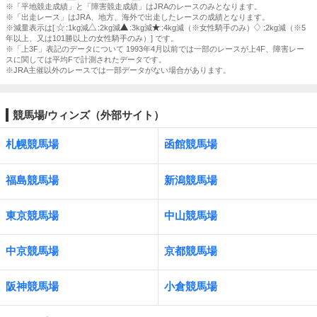
※「平地競走成績」と「障害競走成績」はJRAのレースのみとなります。
※「出走レース」はJRA、地方、海外で出走したレースの成績となります。
※減量表示は[
:1kg減
:2kg減
:3kg減
:4kg減（※女性騎手のみ）
:2kg減（※5
年以上、又は101勝以上の女性騎手のみ）] です。
※「上3F」表記のデータについて 1993年4月以前では一部のレースが上4F、障害レー
スに関しては平均Fで計測されたデータです。
※JRA主催以外のレースでは一部データがない場合があります。
競馬場/ウィンズ（外部サイト）
札幌競馬場
函館競馬場
福島競馬場
新潟競馬場
東京競馬場
中山競馬場
中京競馬場
京都競馬場
阪神競馬場
小倉競馬場