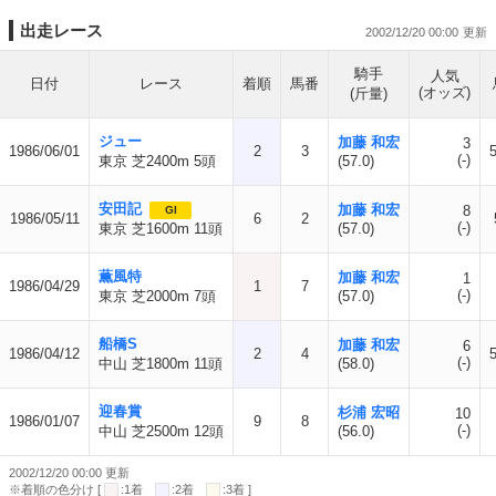
出走レース
2002/12/20 00:00
騎手
人気
日付
レース
着順
馬番
(オッズ)
(斤量)
ジュー
加藤 和宏
3
1986/06/01
2
3
(-)
東京 芝2400m 5頭
(57.0)
安田記
加藤 和宏
8
GI
1986/05/11
6
2
(-)
東京 芝1600m 11頭
(57.0)
薫風特
加藤 和宏
1
1986/04/29
1
7
(-)
東京 芝2000m 7頭
(57.0)
船橋S
加藤 和宏
6
1986/04/12
2
4
(-)
中山 芝1800m 11頭
(58.0)
迎春賞
杉浦 宏昭
10
1986/01/07
9
8
(-)
中山 芝2500m 12頭
(56.0)
2002/12/20 00:00 更新
※着順の色分け [
:1着
:2着
:3着 ]