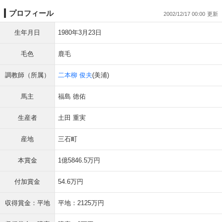
プロフィール
2002/12/17 00:00
生年月日
1980年3月23日
毛色
鹿毛
調教師（所属）
二本柳 俊夫
(美浦)
馬主
福島 徳佑
生産者
土田 重実
産地
三石町
本賞金
1億5846.5万円
付加賞金
54.6万円
収得賞金：平地
平地：2125万円