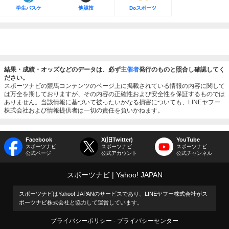
学生バスケ
他競技
Doスポーツ
結果・成績・オッズなどのデータは、必ず
主催者
発行のものと照合し確認してく
ださい。
スポーツナビの競馬コンテンツのページ上に掲載されている情報の内容に関して
は万全を期しておりますが、その内容の正確性および安全性を保証するものでは
ありません。当該情報に基づいて被ったいかなる損害についても、LINEヤフー
株式会社および情報提供者は一切の責任を負いかねます。
Facebook
X(旧Twitter)
YouTube
スポーツナビ
スポーツナビ
スポーツナビ
公式ページ
公式アカウント
公式チャンネル
スポーツナビ
Yahoo! JAPAN
スポーツナビはYahoo! JAPANのサービスであり、LINEヤフー株式会社がス
ポーツナビ株式会社と協力して運営しています。
プライバシーポリシー
プライバシーセンター