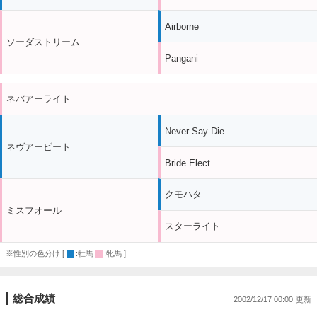
Airborne
ソーダストリーム
Pangani
ネバアーライト
Never Say Die
ネヴアービート
Bride Elect
クモハタ
ミスフオール
スターライト
※性別の色分け [
:牡馬
:牝馬 ]
総合成績
2002/12/17 00:00