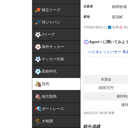
生産者
錦岡牧場
独立リーグ
産地
新冠町
侍ジャパン
※性別の色分け [
:牡馬
:牝
Jリーグ
Agent i に聞いてみよ
海外サッカー
バイオレットパサー 馬
サッカー代表
高校年代
本賞金
競馬
3830万円
地方競馬
連対時
連
ボートレース
2002/12/17 00:00
大相撲
総合成績