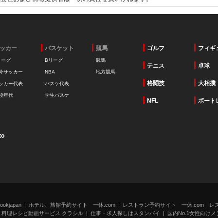
ッカー
バスケット
競馬
ゴルフ
フィギ
リーグ
Bリーグ
競馬
テニス
卓球
外サッカー
NBA
地方競馬
格闘技
大相撲
ッカー代表
バスケ代表
校年代
学生バスケ
NFL
ボート
to
kjapan
ホテル、旅館予約サイト 一休.com
レストラン予約サイト 一休.com レ
料理レシピ動画サービス クラシル
仕事・求人探しはスタンバイ
国内No.1女性向けメデ