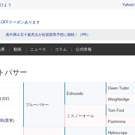
けよう
Yahoo
％OFFクーポンあります
真中満＆五十嵐亮太が佐賀競馬予想に挑戦！（PR）
結果
動画
ニュース
コラム
公式情報
トパサー
Owen Tudor
Edmundo
月20日
Weighbridge
ブルーパサー
Tom Fool
ミスノーオール
之助
(栗東)
Pashmina
Helioscope