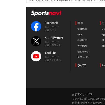
Facebook
野球
サ
スポーツナビ
プロ野球
J
公式ページ
MLB
海
X（旧Twitter）
高校野球
サ
スポーツナビ
公式アカウント
大学野球
高
独立リーグ
YouTube
スポーツナビ
侍ジャパン
公式チャンネル
ライブ
to
おすすめサービス
マンガもお得にPayPayで eboo
自動車情報サイトcarview!