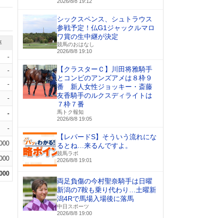
2026/8/8 19:12
シックスペンス、シュトラウス
参戦予定！仏G1ジャックルマロ
ワ賞の生中継が決定
率
競馬のおはなし
2026/8/8 19:10
-
【クラスターＣ】川田将雅騎手
-
とコンビのアンズアメは８枠９
-
番 新人女性ジョッキー・斎藤
友香騎手のルクスディライトは
-
７枠７番
馬トク報知
-
2026/8/8 19:05
-
【レパードS】そういう流れにな
.000
るとね…来るんですよ。
競馬ラボ
.000
2026/8/8 19:01
.000
両足負傷の今村聖奈騎手は日曜
新潟の7鞍も乗り代わり…土曜新
潟4Rで馬場入場後に落馬
中日スポーツ
2026/8/8 19:00