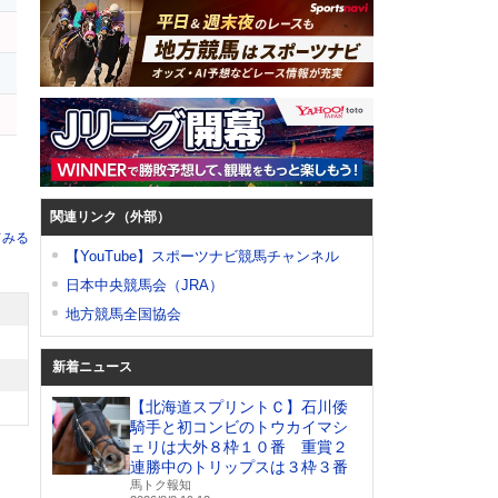
ー
関連リンク（外部）
てみる
【YouTube】スポーツナビ競馬チャンネル
日本中央競馬会（JRA）
地方競馬全国協会
新着ニュース
【北海道スプリントＣ】石川倭
騎手と初コンビのトウカイマシ
ェリは大外８枠１０番 重賞２
連勝中のトリップスは３枠３番
馬トク報知