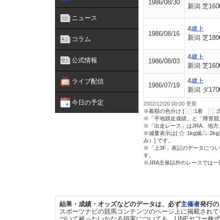
1986/08/30
新潟 芝160
ニュース
4歳上
1986/08/16
新潟 芝180
コラム
4歳上
公式情報
1986/08/03
新潟 芝160
4歳上
ライブ配信
1986/07/19
新潟 ダ170
今日の予定
2002/12/20 00:00 更新
※着順の色分け [
:1着
※「平地競走成績」と「障害競
※「出走レース」はJRA、地
※減量表示は[
:1kg減
:2k
み）] です。
※「上3F」表記のデータについ
す。
※JRA主催以外のレースでは
結果・成績・オッズなどのデータは、必ず
主催者
発行の
スポーツナビの競馬コンテンツのページ上に掲載されて
づいて被ったいかなる損害についても、LINEヤフー株