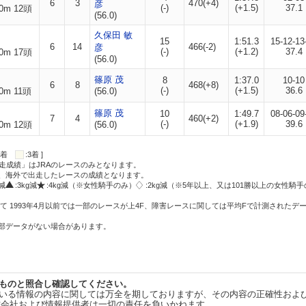
6
3
470(+4)
彦
(-)
(+1.5)
37.1
0m 12頭
(56.0)
久保田 敏
15
1:51.3
15-12-13
6
14
466(-2)
彦
(-)
(+1.2)
37.4
0m 17頭
(56.0)
篠原 茂
8
1:37.0
10-10
6
8
468(+8)
(-)
(+1.5)
36.6
0m 11頭
(56.0)
篠原 茂
10
1:49.7
08-06-09
7
4
460(+2)
(-)
(+1.9)
39.6
0m 12頭
(56.0)
:2着
:3着 ]
走成績」はJRAのレースのみとなります。
方、海外で出走したレースの成績となります。
g減
:3kg減
:4kg減（※女性騎手のみ）
:2kg減（※5年以上、又は101勝以上の女性騎手
て 1993年4月以前では一部のレースが上4F、障害レースに関しては平均Fで計測されたデ
一部データがない場合があります。
ものと照合し確認してください。
いる情報の内容に関しては万全を期しておりますが、その内容の正確性およ
式会社および情報提供者は一切の責任を負いかねます。