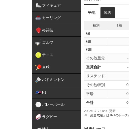
フィギュア
平地
障害
カーリング
種別
1着
格闘技
GI
-
GII
-
ゴルフ
GIII
-
テニス
その他重賞
-
重賞合計
-
卓球
リステッド
-
バドミントン
その他特別
0
F1
平場
0
合計
0
バレーボール
2002/12/17 00:00 更新
※「総合成績」はJRAのレー
ラグビー
出走レース