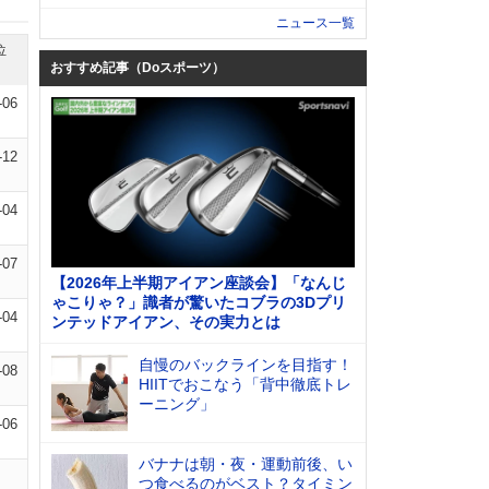
ニュース一覧
位
おすすめ記事（Doスポーツ）
-06
-12
-04
-07
【2026年上半期アイアン座談会】「なんじ
ゃこりゃ？」識者が驚いたコブラの3Dプリ
-04
ンテッドアイアン、その実力とは
自慢のバックラインを目指す！
-08
HIITでおこなう「背中徹底トレ
ーニング」
-06
バナナは朝・夜・運動前後、い
つ食べるのがベスト？タイミン