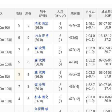
騎手
人気
タイム
通過順
ス
着順
馬番
馬体重
(斤量)
(オッズ)
差
上3F
清水 英次
6
1:49.1
07-07-07
5
5
474(+2)
(-)
(+0.4)
50.9
0m 9頭
(56.0)
内山 正博
6
2:04.0
13-12-12
9
9
472(0)
(-)
(+1.1)
37.2
0m 16頭
(56.0)
森 次男
8
1:52.9
08-07-03
7
6
472(+2)
(-)
(+1.0)
39.7
0m 14頭
(56.0)
森 次男
3
1:51.2
07-05-04
5
8
470(0)
(-)
(+1.3)
38.3
0m 10頭
(56.0)
森 次男
6
2:03.3
06-04-03
3
1
470(+2)
(-)
(+0.4)
37.8
0m 8頭
(56.0)
森 次男
8
1:52.7
09-07-08
7
3
468(-4)
(-)
(+1.4)
37.4
0m 10頭
(56.0)
村本 善之
6
2:03.0
08-08-09
4
5
472(+2)
(-)
(+1.0)
36.9
0m 10頭
(56.0)
久保田 敏
4
1:37.8
02-03