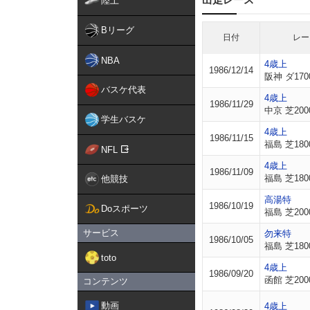
陸上
Bリーグ
日付
レー
NBA
4歳上
1986/12/14
阪神 ダ170
バスケ代表
4歳上
1986/11/29
中京 芝200
学生バスケ
4歳上
1986/11/15
福島 芝180
NFL
4歳上
1986/11/09
福島 芝180
他競技
高湯特
1986/10/19
Doスポーツ
福島 芝200
サービス
勿来特
1986/10/05
福島 芝180
toto
4歳上
1986/09/20
函館 芝200
コンテンツ
動画
4歳上