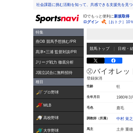
社会課題に挑む活動を知って、共感できる支援先を見つ
IDでもっと便利に
新規取得
ログイン
［おトク］10
特集
燕OB 競馬予想挑む/PR
競馬トップ
日程・
髙津×三浦 監督対談/PR
Jリーグ戦力 徹底分析
バイオレッ
J国立試合に無料招待
登録抹消
種目
性齢
牡
プロ野球
生年月日
1980年3
MLB
毛色
鹿毛
高校野球
調教師（所属）
中村 覚
馬主
土井 重雄
大学野球