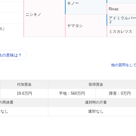
キノー
Rivaz
ニシキノ
アドミラルバ
ド
ヤマヨシ
馬 ]
ミスカレツス
う
名の意味は？
他の質問をし
付加賞金
収得賞金
19.6万円
平地：560万円
障害：0万円
の馬体重
連対時の斤量
対なし
連対なし