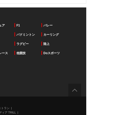
ュア
F1
バレー
バドミントン
カーリング
ラグビー
陸上
レース
他競技
Doスポーツ
ストラン
ィア TRILL