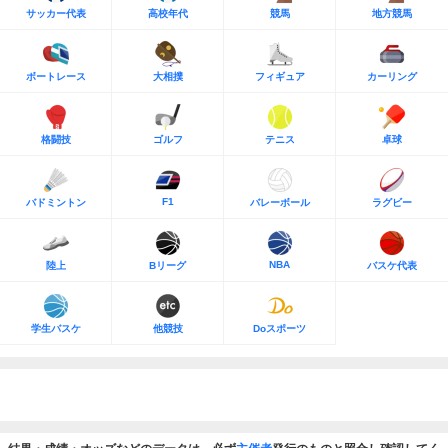
サッカー代表
高校年代
競馬
地方競馬
ボートレース
大相撲
フィギュア
カーリング
格闘技
ゴルフ
テニス
卓球
F1
バドミントン
バレーボール
ラグビー
NBA
陸上
Bリーグ
バスケ代表
学生バスケ
他競技
Doスポーツ