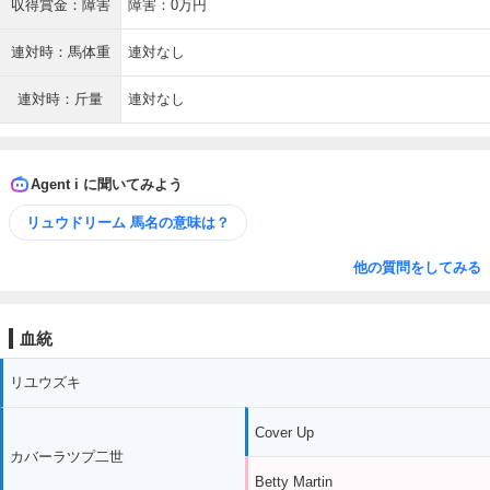
収得賞金：障害
障害：0万円
連対時：馬体重
連対なし
連対時：斤量
連対なし
Agent i に聞いてみよう
リュウドリーム 馬名の意味は？
他の質問をしてみる
血統
リユウズキ
Cover Up
カバーラツプ二世
Betty Martin