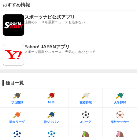
おすすめ情報
スポーツナビ公式アプリ
注目のレースも最新ニュースも逃さない
Yahoo! JAPANアプリ
スポーツ情報やニュース、天気もこれひとつで
種目一覧
MLB
プロ野球
高校野球
大学野球
独立リーグ
侍ジャパン
Jリーグ
海外サッカー