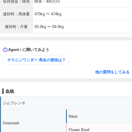
収得賞金：障害
障害：400万円
連対時：馬体重
470kg 〜 474kg
連対時：斤量
55.0kg 〜 59.0kg
Agent i に聞いてみよう
ヤマニンワンダー 馬名の意味は？
他の質問をしてみる
血統
ジムフレンチ
Ribot
Graustark
Flower Bowl