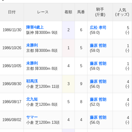
騎手
人気
日付
レース
着順
馬番
(オッズ)
(斤量)
障害4歳上
広松 孝司
5
1986/11/30
2
6
(-)
阪神 障3000m 9頭
(59.0)
未勝利
藤原 哲朗
1
1986/10/26
1
5
(-)
京都 障3000m 8頭
(59.0)
未勝利
藤原 哲朗
1
1986/10/05
4
5
(-)
京都 障3000m 8頭
(59.0)
耶馬渓
藤原 哲朗
4
1986/08/30
3
9
(-)
小倉 芝1200m 11頭
(56.0)
北九短
藤原 哲朗
4
1986/08/17
5
8
(-)
小倉 芝1200m 8頭
(52.0)
サマー
藤原 哲朗
4
1986/08/02
4
4
(-)
小倉 芝1200m 13頭
(56.0)