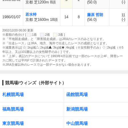
(-)
京都 芝1200m 8頭
(50.0)
若水特
藤原 哲朗
11
1986/01/07
14
8
(-)
京都 芝1600m 18頭
(56.0)
2002/12/20 00:00 更新
※着順の色分け [
:1着
:2着
:3着 ]
※「平地競走成績」と「障害競走成績」はJRAのレースのみとなります。
※「出走レース」はJRA、地方、海外で出走したレースの成績となります。
※減量表示は[
:1kg減
:2kg減
:3kg減
:4kg減（※女性騎手のみ）
:2kg減（※5
年以上、又は101勝以上の女性騎手のみ）] です。
※「上3F」表記のデータについて 1993年4月以前では一部のレースが上4F、障害レー
スに関しては平均Fで計測されたデータです。
※JRA主催以外のレースでは一部データがない場合があります。
競馬場/ウィンズ（外部サイト）
札幌競馬場
函館競馬場
福島競馬場
新潟競馬場
東京競馬場
中山競馬場