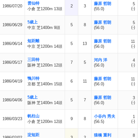
雲仙特
藤原 哲朗
5
1986/07/20
2
3
(-)
小倉 芝1200m 13頭
(55.0)
5歳上
藤原 哲朗
5
1986/06/29
5
8
(-)
中京 芝1400m 9頭
(56.0)
短距離
藤原 哲朗
11
1986/06/14
5
13
(-)
中京 芝1200m 14頭
(56.0)
三田特
河内 洋
4
1986/05/17
7
5
(-)
阪神 芝1200m 12頭
(56.0)
鴨川特
藤原 哲朗
11
1986/04/19
6
11
(-)
京都 芝1400m 15頭
(56.0)
5歳上
藤原 哲朗
3
1986/04/06
5
7
(-)
阪神 芝1400m 14頭
(56.0)
帆柱山
小谷内 秀夫
1
1986/03/23
9
8
(-)
小倉 芝1200m 12頭
(56.5)
淀短距
猿橋 重利
8
1986/02/02
3
2