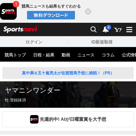
競馬ニュースも結果もすぐわかる
閉じる
スポーツナビ
検索
通知
i
ログイン
ID新規取得
競馬トップ
日程・結果
動画
ニュース
コラム
公式情
真中満＆五十嵐亮太が佐賀競馬予想に挑戦！（PR）
ヤマニンワンダー
牡 登録抹消
先週的中! AIが日曜重賞を大予想