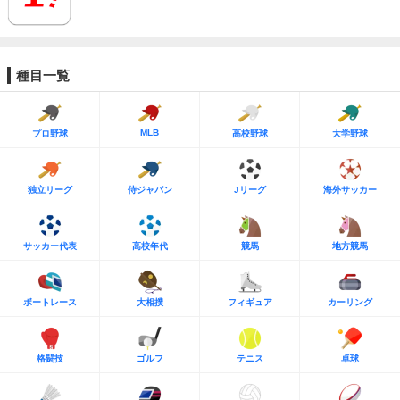
種目一覧
MLB
プロ野球
高校野球
大学野球
独立リーグ
侍ジャパン
Jリーグ
海外サッカー
サッカー代表
高校年代
競馬
地方競馬
ボートレース
大相撲
フィギュア
カーリング
格闘技
ゴルフ
テニス
卓球