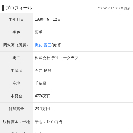
プロフィール
2002/12/17 00:00
生年月日
1980年5月12日
毛色
栗毛
調教師（所属）
諏訪 富三
(美浦)
馬主
株式会社 デルマークラブ
生産者
石井 良雄
産地
千葉県
本賞金
4776万円
付加賞金
23.1万円
収得賞金：平地
平地：1275万円