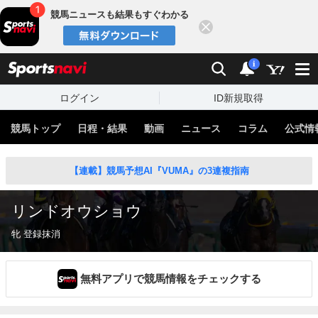
競馬ニュースも結果もすぐわかる
閉じる
スポーツナビ
検索
通知
i
ログイン
ID新規取得
競馬トップ
日程・結果
動画
ニュース
コラム
公式情
【連載】競馬予想AI『VUMA』の3連複指南
リンドオウショウ
牝 登録抹消
無料アプリで競馬情報をチェックする