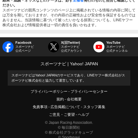
結果・成績・オッズなどのデータは、必ず
主催者
発行のものと照合し確認してく
ださい。
スポーツナビの競馬コンテンツのページ上に掲載されている情報の内容に関して
は万全を期しておりますが、その内容の正確性および安全性を保証するものでは
ありません。当該情報に基づいて被ったいかなる損害についても、LINEヤフー
株式会社および情報提供者は一切の責任を負いかねます。
Facebook
X(旧Twitter)
YouTube
スポーツナビ
スポーツナビ
スポーツナビ
公式ページ
公式アカウント
公式チャンネル
スポーツナビ
Yahoo! JAPAN
スポーツナビはYahoo! JAPANのサービスであり、LINEヤフー株式会社がス
ポーツナビ株式会社と協力して運営しています。
プライバシーポリシー
プライバシーセンター
規約
会社概要
免責事項
広告掲載について
スタッフ募集
ご意見・ご要望
ヘルプ
© Japan Racing Association.
© 毎日新聞社
© 株式会社グラッドキューブ
© Sportsnavi