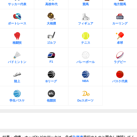
サッカー代表
高校年代
競馬
地方競馬
ボートレース
大相撲
フィギュア
カーリング
格闘技
ゴルフ
テニス
卓球
F1
バドミントン
バレーボール
ラグビー
NBA
陸上
Bリーグ
バスケ代表
学生バスケ
他競技
Doスポーツ