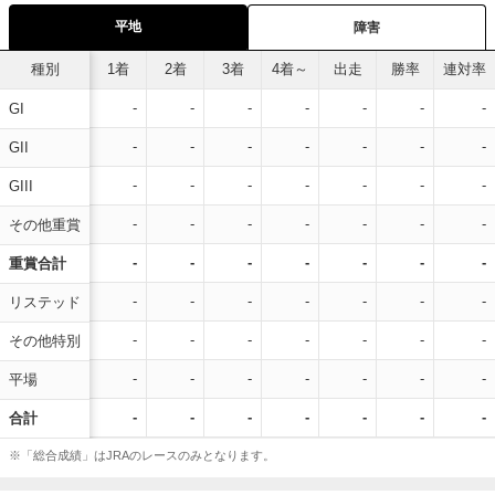
平地
障害
種別
1着
2着
3着
4着～
出走
勝率
連対率
-
-
-
-
-
-
-
GI
-
-
-
-
-
-
-
GII
-
-
-
-
-
-
-
GIII
-
-
-
-
-
-
-
その他重賞
-
-
-
-
-
-
-
重賞合計
-
-
-
-
-
-
-
リステッド
-
-
-
-
-
-
-
その他特別
-
-
-
-
-
-
-
平場
-
-
-
-
-
-
-
合計
※「総合成績」はJRAのレースのみとなります。