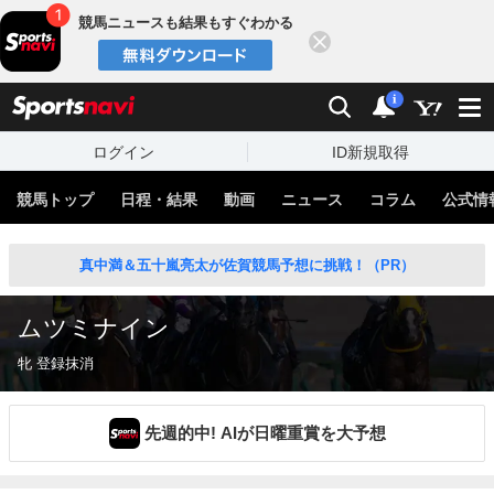
競馬ニュースも結果もすぐわかる
閉じる
スポーツナビ
検索
通知
i
ログイン
ID新規取得
競馬トップ
日程・結果
動画
ニュース
コラム
公式情
真中満＆五十嵐亮太が佐賀競馬予想に挑戦！（PR）
ムツミナイン
牝 登録抹消
先週的中! AIが日曜重賞を大予想