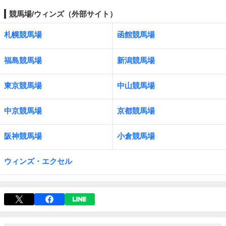
競馬場/ウィンズ（外部サイト）
札幌競馬場
函館競馬場
福島競馬場
新潟競馬場
東京競馬場
中山競馬場
中京競馬場
京都競馬場
阪神競馬場
小倉競馬場
ウィンズ・エクセル