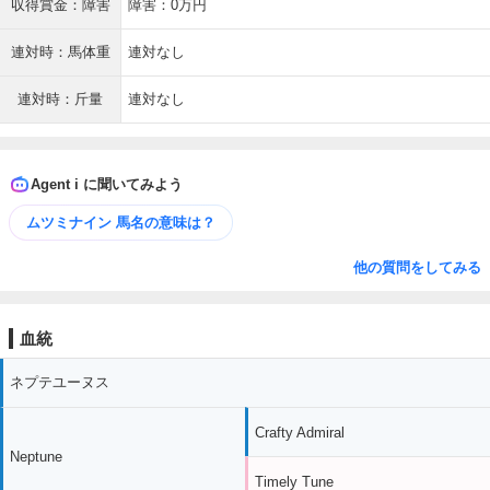
収得賞金：障害
障害：0万円
連対時：馬体重
連対なし
連対時：斤量
連対なし
Agent i に聞いてみよう
ムツミナイン 馬名の意味は？
他の質問をしてみる
血統
ネプテユーヌス
Crafty Admiral
Neptune
Timely Tune