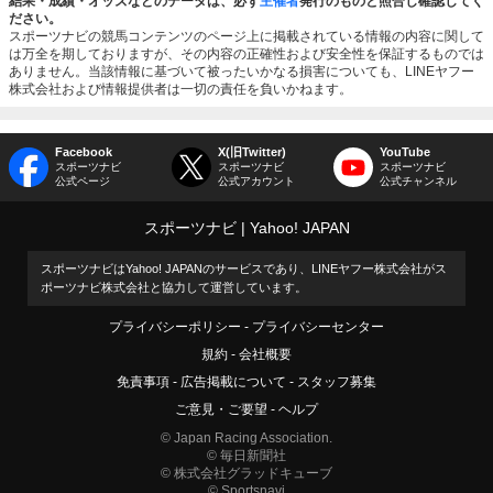
結果・成績・オッズなどのデータは、必ず
主催者
発行のものと照合し確認してく
ださい。
スポーツナビの競馬コンテンツのページ上に掲載されている情報の内容に関して
は万全を期しておりますが、その内容の正確性および安全性を保証するものでは
ありません。当該情報に基づいて被ったいかなる損害についても、LINEヤフー
株式会社および情報提供者は一切の責任を負いかねます。
Facebook
X(旧Twitter)
YouTube
スポーツナビ
スポーツナビ
スポーツナビ
公式ページ
公式アカウント
公式チャンネル
スポーツナビ
Yahoo! JAPAN
スポーツナビはYahoo! JAPANのサービスであり、LINEヤフー株式会社がス
ポーツナビ株式会社と協力して運営しています。
プライバシーポリシー
プライバシーセンター
規約
会社概要
免責事項
広告掲載について
スタッフ募集
ご意見・ご要望
ヘルプ
© Japan Racing Association.
© 毎日新聞社
© 株式会社グラッドキューブ
© Sportsnavi