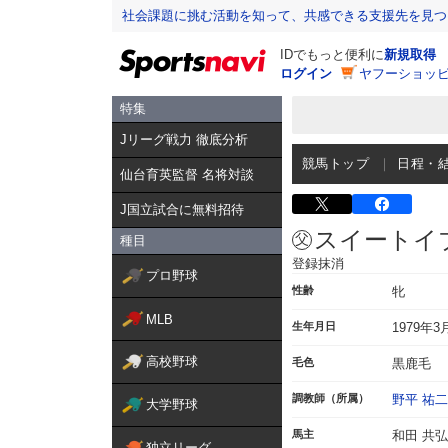
社会課題に挑む活動を知って、共感できる支援先を見つ
IDでもっと便利に
新規取得
ログイン
ヤフーショッピ
特集
Jリーグ戦力 徹底分析
競馬トップ
日程・
仙台育英監督 名将対談
J国立試合に無料招待
スイートイ
種目
登録抹消
プロ野球
性齢
牝
MLB
生年月日
1979年3
高校野球
毛色
黒鹿毛
調教師（所属）
野平 祐二
大学野球
馬主
和田 共弘
独立リーグ