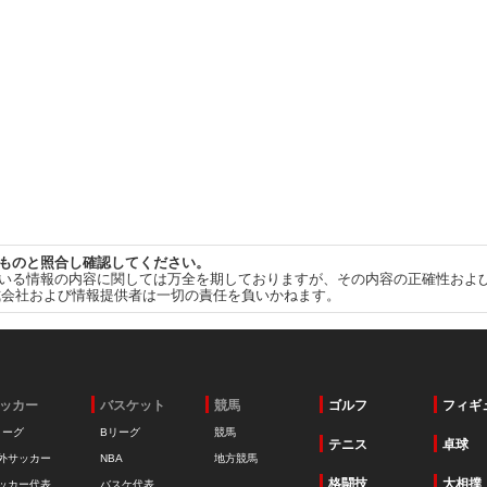
ものと照合し確認してください。
いる情報の内容に関しては万全を期しておりますが、その内容の正確性およ
式会社および情報提供者は一切の責任を負いかねます。
ッカー
バスケット
競馬
ゴルフ
フィギ
リーグ
Bリーグ
競馬
テニス
卓球
外サッカー
NBA
地方競馬
格闘技
大相撲
ッカー代表
バスケ代表