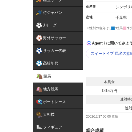
生産者
シンボリ
侍ジャパン
産地
千葉県
Jリーグ
※性別の色分け [
:牡馬
:牝
海外サッカー
Agent i に聞いてみよ
サッカー代表
スイートイブ 馬名の意
高校年代
競馬
本賞金
地方競馬
1315万円
連対時
ボートレース
連
大相撲
2002/12/17 00:00
フィギュア
総合成績