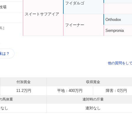
フイダルゴ
牧場
スイートサフアイア
Orthodox
フイーナー
馬 ]
Sempronia
う
味は？
他の質問をし
付加賞金
収得賞金
11.2万円
平地：400万円
障害：0万円
の馬体重
連対時の斤量
対なし
連対なし