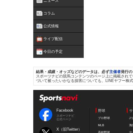
ニュース
コラム
公式情報
ライブ配信
今日の予定
結果・成績・オッズなどのデータは、必ず
主催者
発行の
スポーツナビの競馬コンテンツのページ上に掲載されて
づいて被ったいかなる損害についても、LINEヤフー株
Facebook
野球
サ
スポーツナビ
プロ野球
J
公式ページ
MLB
海
X（旧Twitter）
高校野球
サ