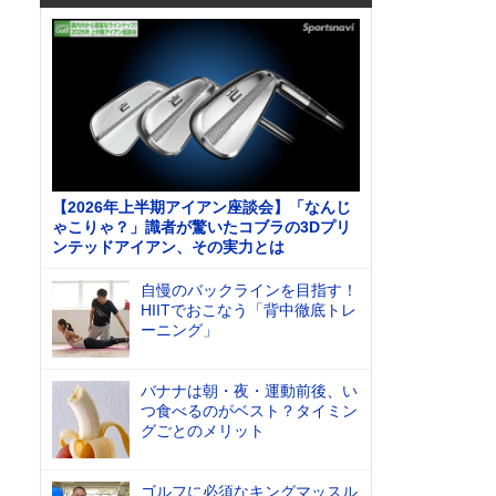
【2026年上半期アイアン座談会】「なんじ
ゃこりゃ？」識者が驚いたコブラの3Dプリ
ンテッドアイアン、その実力とは
自慢のバックラインを目指す！
HIITでおこなう「背中徹底トレ
ーニング」
バナナは朝・夜・運動前後、い
つ食べるのがベスト？タイミン
グごとのメリット
ゴルフに必須なキングマッスル