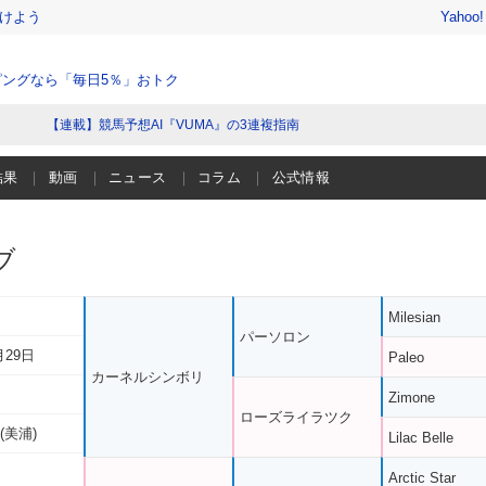
けよう
Yahoo
ングなら「毎日5％」おトク
【連載】競馬予想AI『VUMA』の3連複指南
結果
動画
ニュース
コラム
公式情報
ブ
Milesian
パーソロン
月29日
Paleo
カーネルシンボリ
Zimone
ローズライラツク
(美浦)
Lilac Belle
Arctic Star