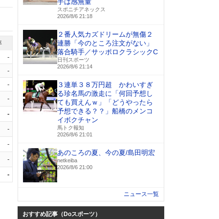
手は感無量
スポニチアネックス
2026/8/6 21:18
２番人気カズドリームが無傷２
連勝「今のところ注文がない」
率
落合騎手／サッポロクラシックC
-
日刊スポーツ
2026/8/6 21:14
-
-
３連単３８万円超 かわいすぎ
る珍名馬の激走に「何回予想し
-
ても買えんｗ」「どうやったら
予想できる？？」船橋のメンコ
-
イボクチャン
馬トク報知
-
2026/8/6 21:01
-
あのころの夏、今の夏/島田明宏
-
netkeiba
2026/8/6 21:00
-
ニュース一覧
おすすめ記事（Doスポーツ）