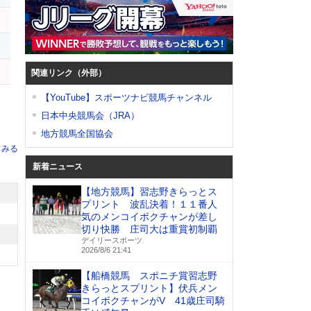
関連リンク（外部）
【YouTube】スポーツナビ競馬チャンネル
日本中央競馬会（JRA）
地方競馬全国協会
てみる
新着ニュース
【地方競馬】習志野きらっとス
プリント 波乱決着！１１番人
気のメンコイボクチャンが差し
切り快勝 庄司大は重賞初制覇
デイリースポーツ
2026/8/6 21:41
【船橋競馬 スポニチ賞習志野
きらっとスプリント】伏兵メン
コイボクチャンがV 41歳庄司騎