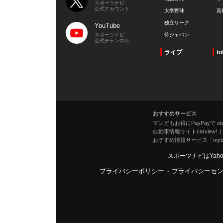
スポーツナビ
公式アカウント
大学野球
高
独立リーグ
YouTube
スポーツナビ
侍ジャパン
公式チャンネル
ライブ
to
おすすめサービス
マンガもお得にPayPayで eboo
自動車情報サイトcarview!
おすすめ情報サービス「mybe
スポーツナビはYah
プライバシーポリシー
-
プライバシーセ