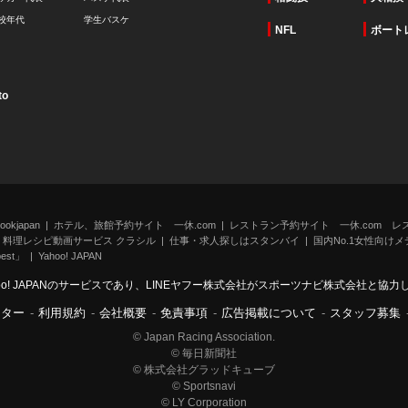
校年代
学生バスケ
NFL
ボート
to
kjapan
ホテル、旅館予約サイト 一休.com
レストラン予約サイト 一休.com レ
料理レシピ動画サービス クラシル
仕事・求人探しはスタンバイ
国内No.1女性向けメデ
st」
Yahoo! JAPAN
oo! JAPANのサービスであり、LINEヤフー株式会社がスポーツナビ株式会社と協
ンター
-
利用規約
-
会社概要
-
免責事項
-
広告掲載について
-
スタッフ募集
© Japan Racing Association.
© 毎日新聞社
© 株式会社グラッドキューブ
© Sportsnavi
© LY Corporation