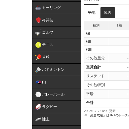
カーリング
平地
障害
格闘技
種別
1着
ゴルフ
GI
-
GII
-
テニス
GIII
-
卓球
その他重賞
-
重賞合計
-
バドミントン
リステッド
-
F1
その他特別
-
平場
-
バレーボール
合計
-
ラグビー
2002/12/17 00:00 更新
※「総合成績」はJRAのレー
陸上