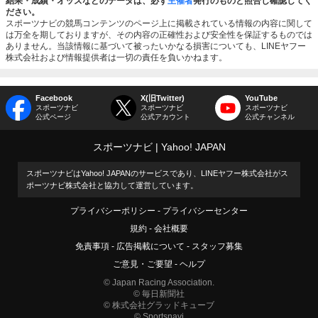
結果・成績・オッズなどのデータは、必ず
主催者
発行のものと照合し確認してく
ださい。
スポーツナビの競馬コンテンツのページ上に掲載されている情報の内容に関して
は万全を期しておりますが、その内容の正確性および安全性を保証するものでは
ありません。当該情報に基づいて被ったいかなる損害についても、LINEヤフー
株式会社および情報提供者は一切の責任を負いかねます。
Facebook
X(旧Twitter)
YouTube
スポーツナビ
スポーツナビ
スポーツナビ
公式ページ
公式アカウント
公式チャンネル
スポーツナビ
Yahoo! JAPAN
スポーツナビはYahoo! JAPANのサービスであり、LINEヤフー株式会社がス
ポーツナビ株式会社と協力して運営しています。
プライバシーポリシー
プライバシーセンター
規約
会社概要
免責事項
広告掲載について
スタッフ募集
ご意見・ご要望
ヘルプ
© Japan Racing Association.
© 毎日新聞社
© 株式会社グラッドキューブ
© Sportsnavi