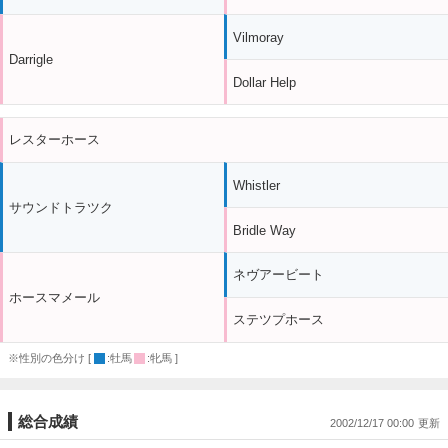
Vilmoray
Darrigle
Dollar Help
レスターホース
Whistler
サウンドトラツク
Bridle Way
ネヴアービート
ホースマメール
ステツプホース
※性別の色分け [
:牡馬
:牝馬 ]
総合成績
2002/12/17 00:00