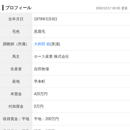
プロフィール
2002/12/17 00:00
生年月日
1979年5月9日
毛色
黒鹿毛
調教師（所属）
大和田 稔
(美浦)
馬主
ホース産業 株式会社
生産者
吉田牧場
産地
早来町
本賞金
420万円
付加賞金
0万円
収得賞金：平地
平地：200万円