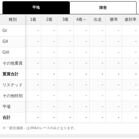
平地
障害
種別
1着
2着
3着
4着～
出走
勝率
連対率
-
-
-
-
-
-
-
GI
-
-
-
-
-
-
-
GII
-
-
-
-
-
-
-
GIII
-
-
-
-
-
-
-
その他重賞
-
-
-
-
-
-
-
重賞合計
-
-
-
-
-
-
-
リステッド
-
-
-
-
-
-
-
その他特別
-
-
-
-
-
-
-
平場
-
-
-
-
-
-
-
合計
※「総合成績」はJRAのレースのみとなります。