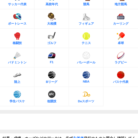
サッカー代表
高校年代
競馬
地方競馬
ボートレース
大相撲
フィギュア
カーリング
格闘技
ゴルフ
テニス
卓球
F1
バドミントン
バレーボール
ラグビー
NBA
陸上
Bリーグ
バスケ代表
学生バスケ
他競技
Doスポーツ