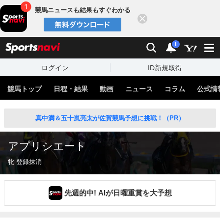
競馬ニュースも結果もすぐわかる
閉じる
スポーツナビ
検索
通知
i
ログイン
ID新規取得
競馬トップ
日程・結果
動画
ニュース
コラム
公式情
真中満＆五十嵐亮太が佐賀競馬予想に挑戦！（PR）
アプリシエート
牝 登録抹消
先週的中! AIが日曜重賞を大予想