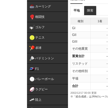
カーリング
平地
障害
格闘技
種別
1着
ゴルフ
GI
-
GII
-
テニス
GIII
-
卓球
その他重賞
-
重賞合計
-
バドミントン
リステッド
-
F1
その他特別
-
平場
-
バレーボール
合計
-
ラグビー
2002/12/17 00:00 更新
※「総合成績」はJRAのレー
陸上