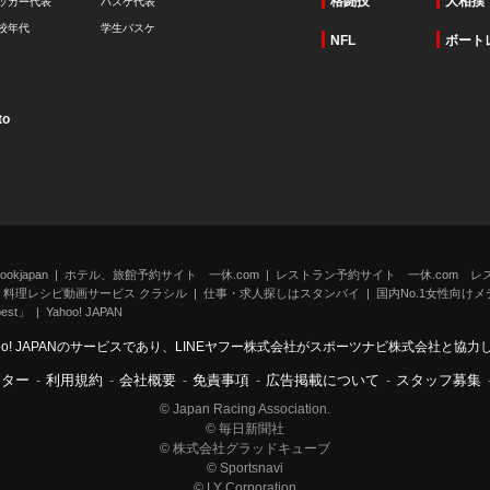
格闘技
大相撲
ッカー代表
バスケ代表
校年代
学生バスケ
NFL
ボート
to
kjapan
ホテル、旅館予約サイト 一休.com
レストラン予約サイト 一休.com レ
料理レシピ動画サービス クラシル
仕事・求人探しはスタンバイ
国内No.1女性向けメデ
st」
Yahoo! JAPAN
oo! JAPANのサービスであり、LINEヤフー株式会社がスポーツナビ株式会社と協
ンター
-
利用規約
-
会社概要
-
免責事項
-
広告掲載について
-
スタッフ募集
© Japan Racing Association.
© 毎日新聞社
© 株式会社グラッドキューブ
© Sportsnavi
© LY Corporation