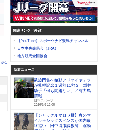
ア
関連リンク（外部）
【YouTube】スポーツナビ競馬チャンネル
日本中央競馬会（JRA）
地方競馬全国協会
てみる
新着ニュース
凱旋門賞へ始動アドマイヤテラ
が札幌記念１週前11秒３ 坂井
騎手「何も問題ない」／有力馬
情報
日刊スポーツ
2026/8/6 12:08
【ジャックルマロワ賞】春のマ
イル王シックスペンスが国内最
終追い 田中博康調教師「躍動