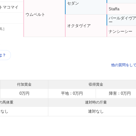
セダン
トマコマイ
Staffa
ウムベルト
パールダイヴ
ー
オクタヴイア
馬 ]
ナンシーシー
う
は？
他の質問をし
付加賞金
収得賞金
0万円
平地：0万円
障害：0万円
の馬体重
連対時の斤量
対なし
連対なし