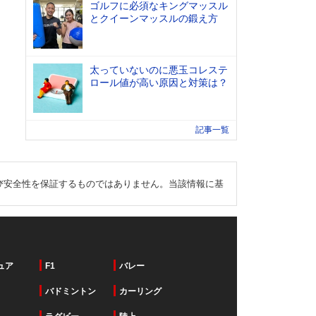
ゴルフに必須なキングマッスル
とクイーンマッスルの鍛え方
太っていないのに悪玉コレステ
ロール値が高い原因と対策は？
記事一覧
び安全性を保証するものではありません。当該情報に基
ュア
F1
バレー
バドミントン
カーリング