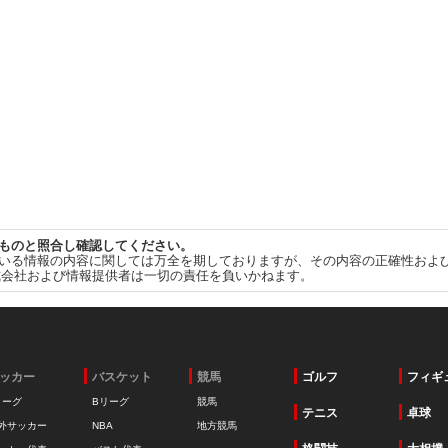
ものと照合し確認してください。
いる情報の内容に関しては万全を期しておりますが、その内容の正確性およ
式会社および情報提供者は一切の責任を負いかねます。
ッカー
バスケット
競馬
ゴルフ
フィギ
リーグ
Bリーグ
競馬
テニス
卓球
外サッカー
NBA
地方競馬