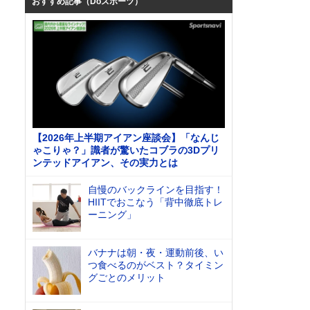
おすすめ記事（Doスポーツ）
【2026年上半期アイアン座談会】「なんじ
ゃこりゃ？」識者が驚いたコブラの3Dプリ
ンテッドアイアン、その実力とは
自慢のバックラインを目指す！
HIITでおこなう「背中徹底トレ
ーニング」
バナナは朝・夜・運動前後、い
つ食べるのがベスト？タイミン
グごとのメリット