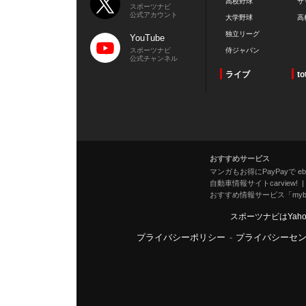
高校野球
サ
スポーツナビ
公式アカウント
大学野球
高
独立リーグ
YouTube
スポーツナビ
侍ジャパン
公式チャンネル
ライブ
to
おすすめサービス
マンガもお得にPayPayで eboo
自動車情報サイトcarview!
おすすめ情報サービス「mybe
スポーツナビはYah
プライバシーポリシー
-
プライバシーセ