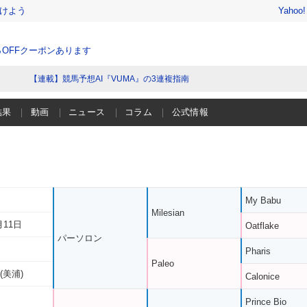
けよう
Yahoo
％OFFクーポンあります
【連載】競馬予想AI『VUMA』の3連複指南
結果
動画
ニュース
コラム
公式情報
My Babu
Milesian
月11日
Oatflake
パーソロン
Pharis
Paleo
(美浦)
Calonice
Prince Bio