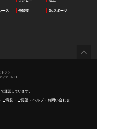
ラグビー
陸上
レース
他競技
Doスポーツ
ストラン
ィア TRILL
力して運営しています。
-
ご意見・ご要望
-
ヘルプ・お問い合わせ