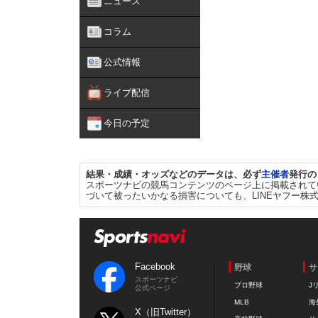
ニュース
コラム
公式情報
ライブ配信
今日の予定
結果・成績・オッズなどのデータは、必ず
主催者
発行の
スポーツナビの競馬コンテンツのページ上に掲載されて
づいて被ったいかなる損害についても、LINEヤフー株
Facebook
野球
サ
スポーツナビ
プロ野球
J
公式ページ
MLB
海
X（旧Twitter）