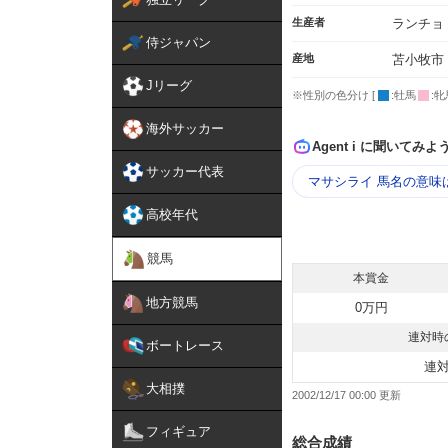
生産者
ランチョ
侍ジャパン
産地
苫小牧市
Jリーグ
※性別の色分け [
:牡馬
:牝
海外サッカー
Agent i に聞いてみよ
サッカー代表
マサシライ 馬名の意味
高校年代
競馬
本賞金
地方競馬
0万円
連対時
ボートレース
連
大相撲
2002/12/17 00:00
フィギュア
総合成績