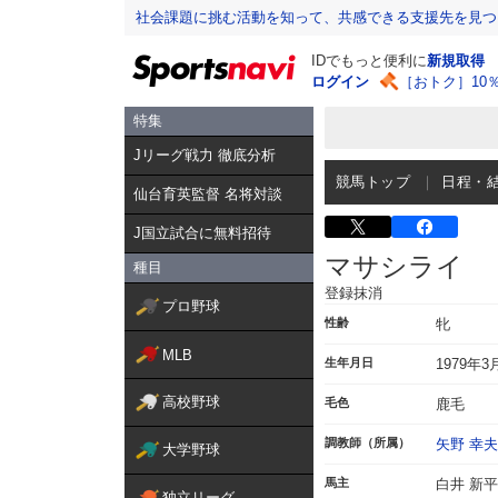
社会課題に挑む活動を知って、共感できる支援先を見つ
IDでもっと便利に
新規取得
ログイン
［おトク］10
特集
Jリーグ戦力 徹底分析
競馬トップ
日程・
仙台育英監督 名将対談
J国立試合に無料招待
マサシライ
種目
登録抹消
プロ野球
性齢
牝
MLB
生年月日
1979年3
高校野球
毛色
鹿毛
調教師（所属）
矢野 幸夫
大学野球
馬主
白井 新平
独立リーグ