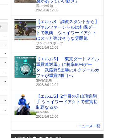
感があっていい動き」
馬トク報知
2026/8/6 12:05
【エルムS 調教スタンドから】
ヴァルツァーシャルは札幌ダー
率
トで颯爽 ウェイワードアクト
-
はスッと弾けそうな雰囲気
サンケイスポーツ
-
2026/8/6 12:05
-
【エルムS】「東京ダートマイル
-
重賞連対馬」に勝率80%デー
タ 武蔵野S圧勝のルクソールカ
-
フェが重賞2勝目へ
SPAIA競馬
-
2026/8/6 12:04
-
【エルムS】2年目の舟山瑠泉騎
-
手 ウェイワードアクトで重賞初
制覇なるか
-
netkeiba
2026/8/6 12:00
ニュース一覧