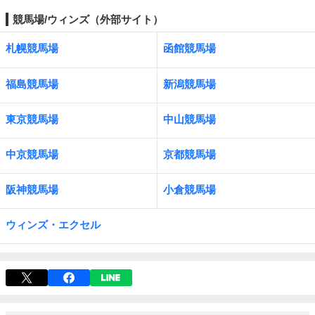
競馬場/ウィンズ（外部サイト）
札幌競馬場
函館競馬場
福島競馬場
新潟競馬場
東京競馬場
中山競馬場
中京競馬場
京都競馬場
阪神競馬場
小倉競馬場
ウィンズ・エクセル