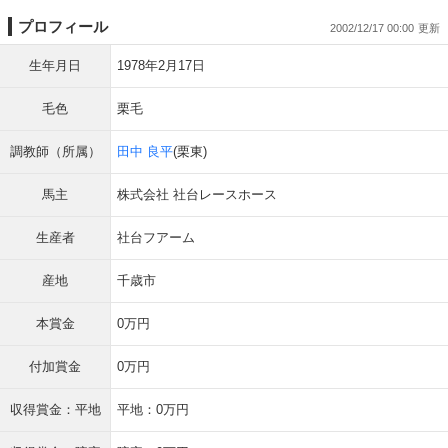
プロフィール
2002/12/17 00:00
生年月日
1978年2月17日
毛色
栗毛
調教師（所属）
田中 良平
(栗東)
馬主
株式会社 社台レースホース
生産者
社台フアーム
産地
千歳市
本賞金
0万円
付加賞金
0万円
収得賞金：平地
平地：0万円