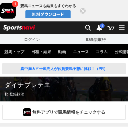
競馬ニュースも結果もすぐわかる
閉じる
スポーツナビ
検索
通知
i
ログイン
ID新規取得
競馬トップ
日程・結果
動画
ニュース
コラム
公式情
真中満＆五十嵐亮太が佐賀競馬予想に挑戦！（PR）
ダイナプレテエ
牝 登録抹消
無料アプリで競馬情報をチェックする