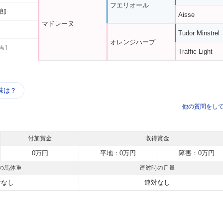
フエリオール
二郎
Aisse
マドレーヌ
Tudor Minstrel
オレンジハープ
馬 ]
Traffic Light
う
味は？
他の質問をし
付加賞金
収得賞金
0万円
平地：0万円
障害：0万円
の馬体重
連対時の斤量
対なし
連対なし