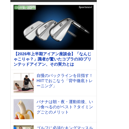
【2026年上半期アイアン座談会】「なんじ
ゃこりゃ？」識者が驚いたコブラの3Dプリ
ンテッドアイアン、その実力とは
自慢のバックラインを目指す！
HIITでおこなう「背中徹底トレ
ーニング」
バナナは朝・夜・運動前後、い
つ食べるのがベスト？タイミン
グごとのメリット
ゴルフに必須なキングマッスル