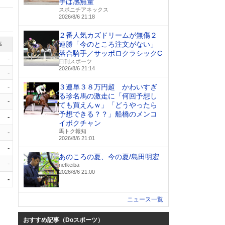
手は感無量
スポニチアネックス
2026/8/6 21:18
２番人気カズドリームが無傷２
連勝「今のところ注文がない」
率
落合騎手／サッポロクラシックC
-
日刊スポーツ
2026/8/6 21:14
-
-
３連単３８万円超 かわいすぎ
る珍名馬の激走に「何回予想し
-
ても買えんｗ」「どうやったら
予想できる？？」船橋のメンコ
-
イボクチャン
馬トク報知
-
2026/8/6 21:01
-
あのころの夏、今の夏/島田明宏
-
netkeiba
2026/8/6 21:00
-
ニュース一覧
おすすめ記事（Doスポーツ）