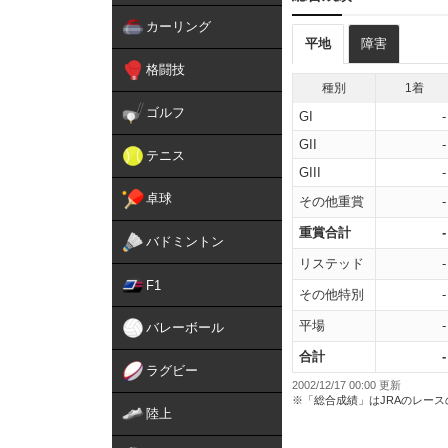
カーリング
平地
障害
格闘技
種別
1着
ゴルフ
GI
-
GII
-
テニス
GIII
-
卓球
その他重賞
-
重賞合計
-
バドミントン
リステッド
-
F1
その他特別
-
平場
-
バレーボール
合計
-
ラグビー
2002/12/17 00:00 更新
※「総合成績」はJRAのレー
陸上