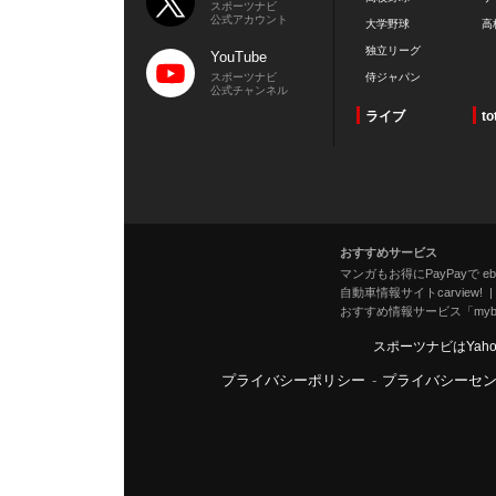
スポーツナビ
公式アカウント
大学野球
高
独立リーグ
YouTube
スポーツナビ
侍ジャパン
公式チャンネル
ライブ
to
おすすめサービス
マンガもお得にPayPayで eboo
自動車情報サイトcarview!
おすすめ情報サービス「mybe
スポーツナビはYah
プライバシーポリシー
-
プライバシーセ