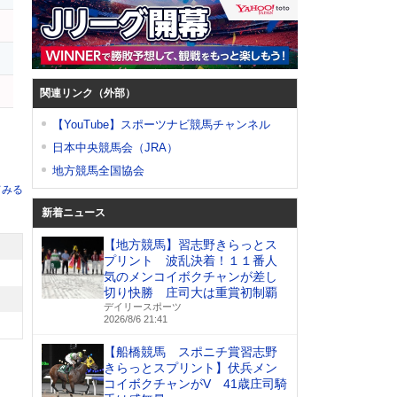
関連リンク（外部）
【YouTube】スポーツナビ競馬チャンネル
日本中央競馬会（JRA）
地方競馬全国協会
てみる
新着ニュース
【地方競馬】習志野きらっとス
プリント 波乱決着！１１番人
気のメンコイボクチャンが差し
切り快勝 庄司大は重賞初制覇
デイリースポーツ
2026/8/6 21:41
【船橋競馬 スポニチ賞習志野
きらっとスプリント】伏兵メン
コイボクチャンがV 41歳庄司騎