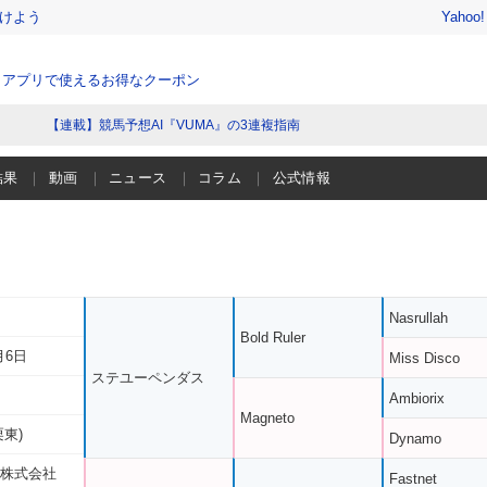
けよう
Yahoo
、アプリで使えるお得なクーポン
【連載】競馬予想AI『VUMA』の3連複指南
結果
動画
ニュース
コラム
公式情報
Nasrullah
Bold Ruler
月6日
Miss Disco
ステユーペンダス
Ambiorix
Magneto
栗東)
Dynamo
 株式会社
Fastnet