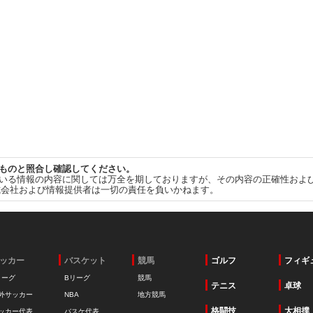
ものと照合し確認してください。
いる情報の内容に関しては万全を期しておりますが、その内容の正確性およ
式会社および情報提供者は一切の責任を負いかねます。
ッカー
バスケット
競馬
ゴルフ
フィギ
リーグ
Bリーグ
競馬
テニス
卓球
外サッカー
NBA
地方競馬
格闘技
大相撲
ッカー代表
バスケ代表