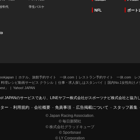
校年代
学生バスケ
NFL
ボート
to
kjapan
ホテル、旅館予約サイト 一休.com
レストラン予約サイト 一休.com レ
料理レシピ動画サービス クラシル
仕事・求人探しはスタンバイ
国内No.1女性向けメデ
st」
Yahoo! JAPAN
oo! JAPANのサービスであり、LINEヤフー株式会社がスポーツナビ株式会社と協
ンター
-
利用規約
-
会社概要
-
免責事項
-
広告掲載について
-
スタッフ募集
© Japan Racing Association.
© 毎日新聞社
© 株式会社グラッドキューブ
© Sportsnavi
© LY Corporation