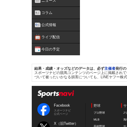
ニュース
コラム
公式情報
ライブ配信
今日の予定
結果・成績・オッズなどのデータは、必ず
主催者
発行の
スポーツナビの競馬コンテンツのページ上に掲載されて
づいて被ったいかなる損害についても、LINEヤフー株
Facebook
野球
サ
スポーツナビ
プロ野球
J
公式ページ
MLB
海
X（旧Twitter）
高校野球
サ