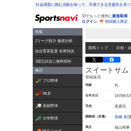
社会課題に挑む活動を知って、共感できる支援先を見つ
IDでもっと便利に
新規取得
ログイン
初回購入限定
特集
Jリーグ戦力 徹底分析
競馬トップ
日程・
仙台育英監督 名将対談
J国立試合に無料招待
スイートサム
種目
登録抹消
プロ野球
性齢
牝
MLB
生年月日
1978年5
高校野球
毛色
黒鹿毛
調教師（所属）
高橋 直
(
大学野球
馬主
福山商事
独立リーグ