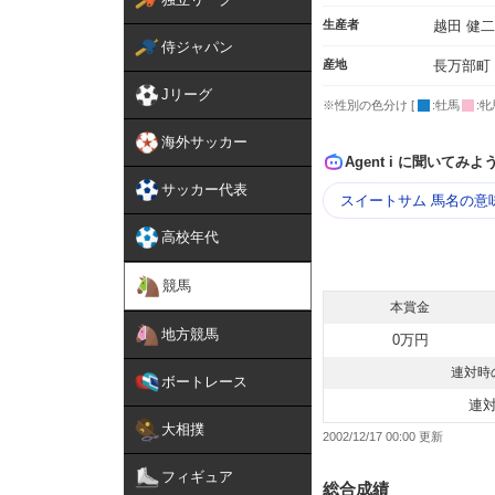
生産者
越田 健
侍ジャパン
産地
長万部町
Jリーグ
※性別の色分け [
:牡馬
:牝
海外サッカー
Agent i に聞いてみよ
サッカー代表
スイートサム 馬名の意
高校年代
競馬
本賞金
地方競馬
0万円
連対時
ボートレース
連
大相撲
2002/12/17 00:00
フィギュア
総合成績