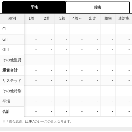
平地
障害
種別
1着
2着
3着
4着～
出走
勝率
連対率
-
-
-
-
-
-
-
GI
-
-
-
-
-
-
-
GII
-
-
-
-
-
-
-
GIII
-
-
-
-
-
-
-
その他重賞
-
-
-
-
-
-
-
重賞合計
-
-
-
-
-
-
-
リステッド
-
-
-
-
-
-
-
その他特別
-
-
-
-
-
-
-
平場
-
-
-
-
-
-
-
合計
※「総合成績」はJRAのレースのみとなります。