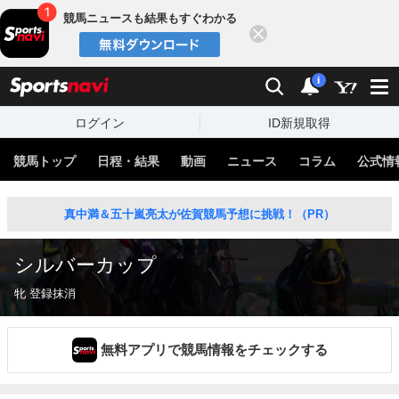
競馬ニュースも結果もすぐわかる
閉じる
スポーツナビ
検索
通知
i
ログイン
ID新規取得
競馬トップ
日程・結果
動画
ニュース
コラム
公式情
真中満＆五十嵐亮太が佐賀競馬予想に挑戦！（PR）
シルバーカップ
牝 登録抹消
無料アプリで競馬情報をチェックする