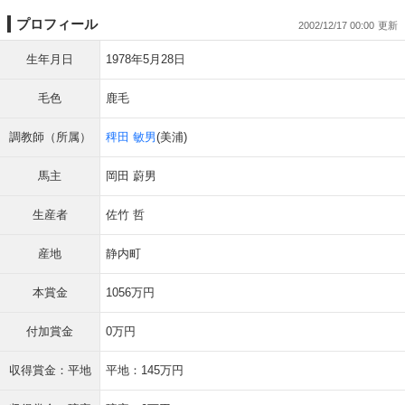
プロフィール
2002/12/17 00:00
生年月日
1978年5月28日
毛色
鹿毛
調教師（所属）
稗田 敏男
(美浦)
馬主
岡田 蔚男
生産者
佐竹 哲
産地
静内町
本賞金
1056万円
付加賞金
0万円
収得賞金：平地
平地：145万円