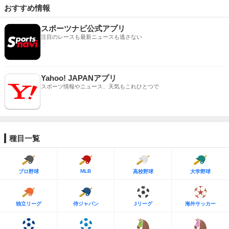
おすすめ情報
スポーツナビ公式アプリ
注目のレースも最新ニュースも逃さない
Yahoo! JAPANアプリ
スポーツ情報やニュース、天気もこれひとつで
種目一覧
MLB
プロ野球
高校野球
大学野球
独立リーグ
侍ジャパン
Jリーグ
海外サッカー