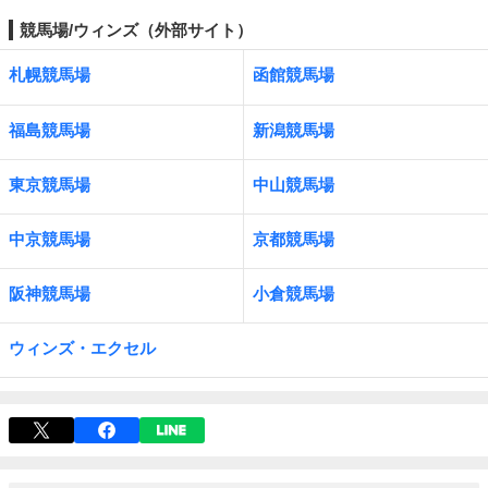
競馬場/ウィンズ（外部サイト）
札幌競馬場
函館競馬場
福島競馬場
新潟競馬場
東京競馬場
中山競馬場
中京競馬場
京都競馬場
阪神競馬場
小倉競馬場
ウィンズ・エクセル