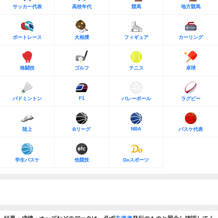
サッカー代表
高校年代
競馬
地方競馬
ボートレース
大相撲
フィギュア
カーリング
格闘技
ゴルフ
テニス
卓球
F1
バドミントン
バレーボール
ラグビー
NBA
陸上
Bリーグ
バスケ代表
学生バスケ
他競技
Doスポーツ