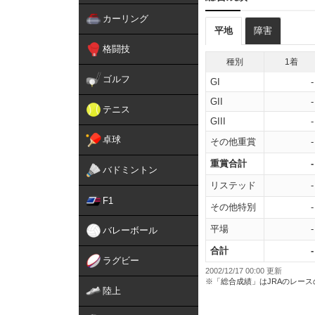
カーリング
平地
障害
格闘技
種別
1着
ゴルフ
GI
-
GII
-
テニス
GIII
-
卓球
その他重賞
-
重賞合計
-
バドミントン
リステッド
-
F1
その他特別
-
平場
-
バレーボール
合計
-
ラグビー
2002/12/17 00:00 更新
※「総合成績」はJRAのレー
陸上