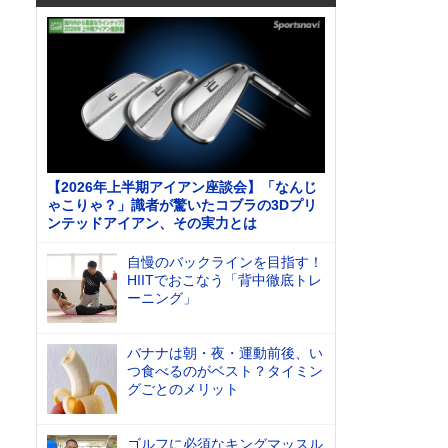
【2026年上半期アイアン座談会】「なんじ
ゃこりゃ？」識者が驚いたコブラの3Dプリ
ンテッドアイアン、その実力とは
自慢のバックラインを目指す！
HIITでおこなう「背中徹底トレ
ーニング」
バナナは朝・夜・運動前後、い
つ食べるのがベスト？タイミン
グごとのメリット
ゴルフに必須なキングマッスル