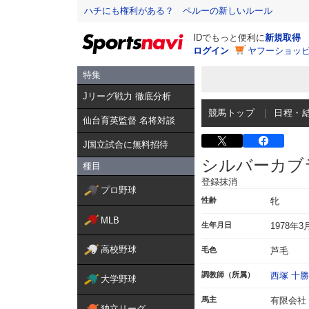
ハチにも権利がある？ ペルーの新しいルール
IDでもっと便利に
新規取得
ログイン
ヤフーショッピ
特集
Jリーグ戦力 徹底分析
競馬トップ
日程・
仙台育英監督 名将対談
J国立試合に無料招待
シルバーカブ
種目
登録抹消
プロ野球
性齢
牝
MLB
生年月日
1978年3
高校野球
毛色
芦毛
調教師（所属）
西塚 十勝
大学野球
馬主
有限会社
独立リーグ