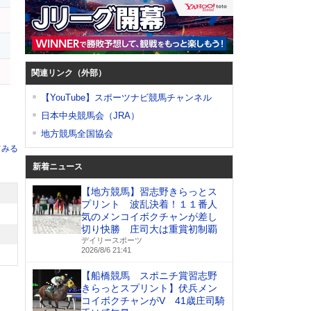
チ
関連リンク（外部）
【YouTube】スポーツナビ競馬チャンネル
日本中央競馬会（JRA）
地方競馬全国協会
てみる
新着ニュース
【地方競馬】習志野きらっとス
プリント 波乱決着！１１番人
気のメンコイボクチャンが差し
切り快勝 庄司大は重賞初制覇
デイリースポーツ
2026/8/6 21:41
【船橋競馬 スポニチ賞習志野
きらっとスプリント】伏兵メン
コイボクチャンがV 41歳庄司騎