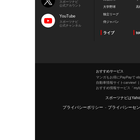
スポーツナビ
公式アカウント
大学野球
高
独立リーグ
YouTube
スポーツナビ
侍ジャパン
公式チャンネル
ライブ
to
おすすめサービス
マンガもお得にPayPayで eboo
自動車情報サイトcarview!
おすすめ情報サービス「mybe
スポーツナビはYah
プライバシーポリシー
-
プライバシーセ