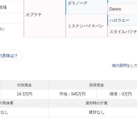
ダラノーア
牧場
Danira
カブラヤ
ハロウエー
ミスナンバイチバン
馬 ]
スタイルパツ
う
の意味は？
他の質問をし
付加賞金
収得賞金
14.3万円
平地：545万円
障害：0万円
の馬体重
連対時の斤量
対なし
連対なし