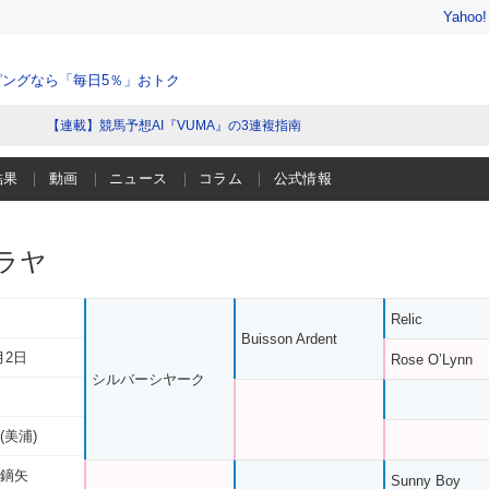
Yahoo
ングなら「毎日5％」おトク
【連載】競馬予想AI『VUMA』の3連複指南
結果
動画
ニュース
コラム
公式情報
ラヤ
Relic
Buisson Ardent
月2日
Rose O’Lynn
シルバーシヤーク
(美浦)
 鏑矢
Sunny Boy