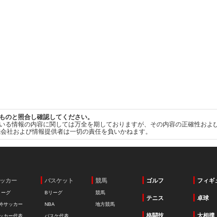
ものと照合し確認してください。
いる情報の内容に関しては万全を期しておりますが、その内容の正確性およ
式会社および情報提供者は一切の責任を負いかねます。
ッカー
バスケット
競馬
ゴルフ
フィギ
リーグ
Bリーグ
競馬
テニス
卓球
外サッカー
NBA
地方競馬
格闘技
大相撲
ッカー代表
バスケ代表