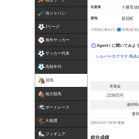
生産者
十勝育成
侍ジャパン
産地
新冠町
Jリーグ
※性別の色分け [
:牡馬
:牝
海外サッカー
Agent i に聞いてみよ
サッカー代表
シルバーカブラヤ 馬名
高校年代
競馬
本賞金
地方競馬
2339万円
連対時
ボートレース
連
大相撲
2002/12/17 00:00
フィギュア
総合成績