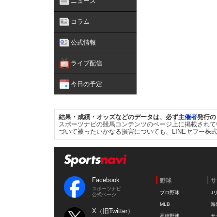
ニュース
コラム
公式情報
ライブ配信
今日の予定
結果・成績・オッズなどのデータは、必ず
主催者
発行の
スポーツナビの競馬コンテンツのページ上に掲載されて
づいて被ったいかなる損害についても、LINEヤフー株
Facebook
野球
サ
スポーツナビ
プロ野球
J
公式ページ
MLB
海
X（旧Twitter）
高校野球
サ