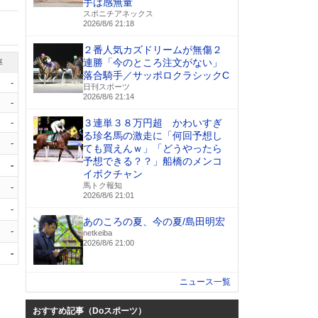
手は感無量
スポニチアネックス
2026/8/6 21:18
２番人気カズドリームが無傷２
連勝「今のところ注文がない」
率
落合騎手／サッポロクラシックC
-
日刊スポーツ
2026/8/6 21:14
-
-
３連単３８万円超 かわいすぎ
る珍名馬の激走に「何回予想し
-
ても買えんｗ」「どうやったら
予想できる？？」船橋のメンコ
-
イボクチャン
馬トク報知
-
2026/8/6 21:01
-
あのころの夏、今の夏/島田明宏
-
netkeiba
2026/8/6 21:00
-
ニュース一覧
おすすめ記事（Doスポーツ）