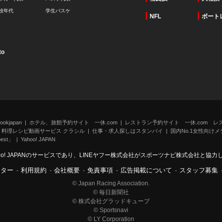
校年代
学生バスケ
NFL
ボート
to
kjapan
ホテル、旅館予約サイト 一休.com
レストラン予約サイト 一休.com レ
料理レシピ動画サービス クラシル
仕事・求人探しはスタンバイ
国内No.1女性向けメデ
st」
Yahoo! JAPAN
oo! JAPANのサービスであり、LINEヤフー株式会社がスポーツナビ株式会社と協
ンター
-
利用規約
-
会社概要
-
免責事項
-
広告掲載について
-
スタッフ募集
© Japan Racing Association.
© 毎日新聞社
© 株式会社グラッドキューブ
© Sportsnavi
© LY Corporation