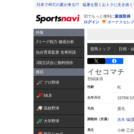
日本で45℃の夏が来る!? 猛暑を賢くおトクに生き抜く
IDでもっと便利に
新規取得
ログイン
ボーナスセレク
特集
Jリーグ戦力 徹底分析
競馬トップ
日程・
仙台育英監督 名将対談
J国立試合に無料招待
イセコマチ
種目
登録抹消
プロ野球
性齢
牝
MLB
生年月日
1978年3
高校野球
毛色
鹿毛
調教師（所属）
吉永 猛
(
大学野球
馬主
小林 乙
独立リーグ