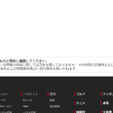
ものと照合し確認してください。
いる情報の内容に関しては万全を期しておりますが、その内容の正確性およ
式会社および情報提供者は一切の責任を負いかねます。
ッカー
バスケット
競馬
ゴルフ
フィギ
リーグ
Bリーグ
競馬
テニス
卓球
外サッカー
NBA
地方競馬
格闘技
大相撲
ッカー代表
バスケ代表