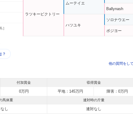
ムーテイエ
Ballynash
ラツキービクトリー
ソロナウエー
ハツユキ
馬 ]
ボジヨー
う
は？
他の質問をし
付加賞金
収得賞金
0万円
平地：145万円
障害：0万円
の馬体重
連対時の斤量
対なし
連対なし