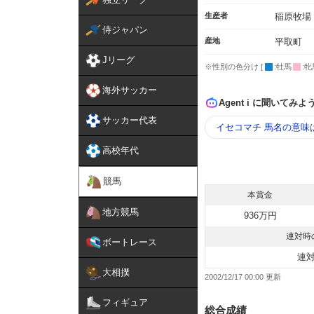
生産者
稲原牧場
侍ジャパン
産地
平取町
Jリーグ
※性別の色分け [
:牡馬
:牝
海外サッカー
Agent i に聞いてみよ
サッカー代表
イセコマチ 馬名の意味
高校年代
競馬
本賞金
地方競馬
936万円
連対時
ボートレース
連
大相撲
2002/12/17 00:00
フィギュア
総合成績