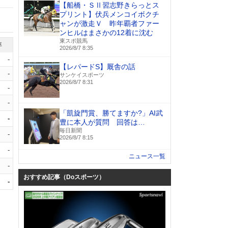
【船橋・ＳⅡ習志野きらっとス
プリント】伏兵メンコイボクチ
ャンが激走Ｖ 昨年覇者ファー
ンヒルはまさかの12着に沈む
東スポ競馬
率
2026/8/7 8:35
-
【レパードS】厩舎の話
-
サンケイスポーツ
2026/8/7 8:31
-
-
「凱旋門賞、勝てますか?」AI武
-
豊に本人が質問 回答は…
毎日新聞
-
2026/8/7 8:15
-
ニュース一覧
-
おすすめ記事（Doスポーツ）
-