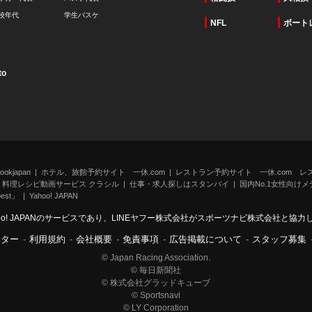
校年代
学生バスケ
NFL
ボート
to
kjapan
ホテル、旅館予約サイト 一休.com
レストラン予約サイト 一休.com レ
料理レシピ動画サービス クラシル
仕事・求人探しはスタンバイ
国内No.1女性向けメデ
st」
Yahoo! JAPAN
oo! JAPANのサービスであり、LINEヤフー株式会社がスポーツナビ株式会社と協
ンター
-
利用規約
-
会社概要
-
免責事項
-
広告掲載について
-
スタッフ募集
© Japan Racing Association.
© 毎日新聞社
© 株式会社グラッドキューブ
© Sportsnavi
© LY Corporation