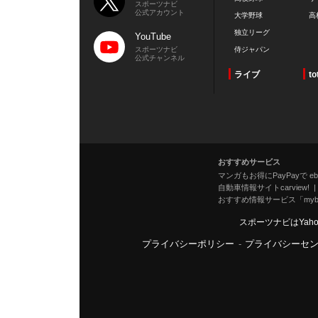
スポーツナビ
公式アカウント
大学野球
高
独立リーグ
YouTube
スポーツナビ
侍ジャパン
公式チャンネル
ライブ
to
おすすめサービス
マンガもお得にPayPayで eboo
自動車情報サイトcarview!
おすすめ情報サービス「mybe
スポーツナビはYah
プライバシーポリシー
-
プライバシーセ