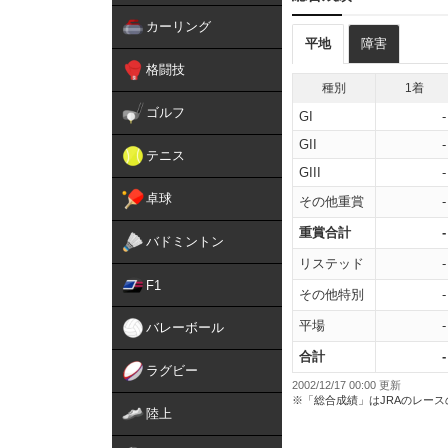
カーリング
平地
障害
格闘技
種別
1着
ゴルフ
GI
-
GII
-
テニス
GIII
-
卓球
その他重賞
-
重賞合計
-
バドミントン
リステッド
-
F1
その他特別
-
平場
-
バレーボール
合計
-
ラグビー
2002/12/17 00:00 更新
※「総合成績」はJRAのレー
陸上