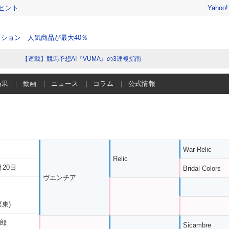
ヒント
Yahoo
ション 人気商品が最大40％
【連載】競馬予想AI『VUMA』の3連複指南
結果
動画
ニュース
コラム
公式情報
War Relic
Relic
月20日
Bridal Colors
ヴエンチア
栗東)
次郎
Sicambre