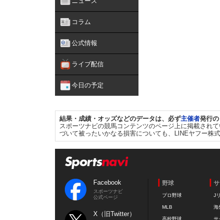
ニュース
コラム
公式情報
ライブ配信
今日の予定
結果・成績・オッズなどのデータは、必ず
主催者
発行の
スポーツナビの競馬コンテンツのページ上に掲載されて
づいて被ったいかなる損害についても、LINEヤフー株
Facebook
野球
サ
スポーツナビ
プロ野球
J
公式ページ
MLB
海
X（旧Twitter）
高校野球
サ