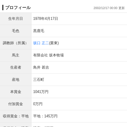
プロフィール
2002/12/17 00:00
生年月日
1978年4月17日
毛色
黒鹿毛
調教師（所属）
坂口 正二
(栗東)
馬主
有限会社 坂本牧場
生産者
鳥井 甚吉
産地
三石町
本賞金
1041万円
付加賞金
0万円
収得賞金：平地
平地：145万円