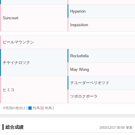
Hyperion
Suncourt
Inquisition
ピールマウンテン
Rockefella
チヤイナロツク
May Wong
テユーダーペリオツド
ヒミコ
ツボロクポーラ
※性別の色分け [
:牡馬
:牝馬 ]
総合成績
2002/12/17 00:00