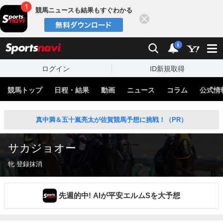
競馬ニュースも結果もすぐわかる
閉じる
スポーツナビ
検索
通知
i
ログイン
ID新規取得
競馬トップ
日程・結果
動画
ニュース
コラム
公式情
真中満＆五十嵐亮太が佐賀競馬予想に挑戦！（PR）
サカジョオー
牝 登録抹消
先週的中! AIが平安エルムSを大予想