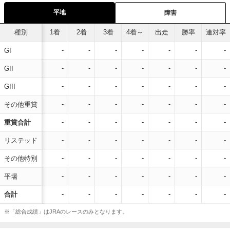
平地
障害
種別
1着
2着
3着
4着～
出走
勝率
連対率
-
-
-
-
-
-
-
GI
-
-
-
-
-
-
-
GII
-
-
-
-
-
-
-
GIII
-
-
-
-
-
-
-
その他重賞
-
-
-
-
-
-
-
重賞合計
-
-
-
-
-
-
-
リステッド
-
-
-
-
-
-
-
その他特別
-
-
-
-
-
-
-
平場
-
-
-
-
-
-
-
合計
※「総合成績」はJRAのレースのみとなります。