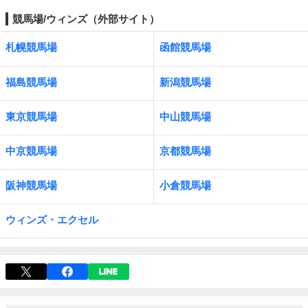
競馬場/ウィンズ（外部サイト）
札幌競馬場
函館競馬場
福島競馬場
新潟競馬場
東京競馬場
中山競馬場
中京競馬場
京都競馬場
阪神競馬場
小倉競馬場
ウィンズ・エクセル