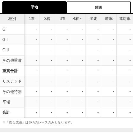
平地
障害
種別
1着
2着
3着
4着～
出走
勝率
連対率
-
-
-
-
-
-
-
GI
-
-
-
-
-
-
-
GII
-
-
-
-
-
-
-
GIII
-
-
-
-
-
-
-
その他重賞
-
-
-
-
-
-
-
重賞合計
-
-
-
-
-
-
-
リステッド
-
-
-
-
-
-
-
その他特別
-
-
-
-
-
-
-
平場
-
-
-
-
-
-
-
合計
※「総合成績」はJRAのレースのみとなります。