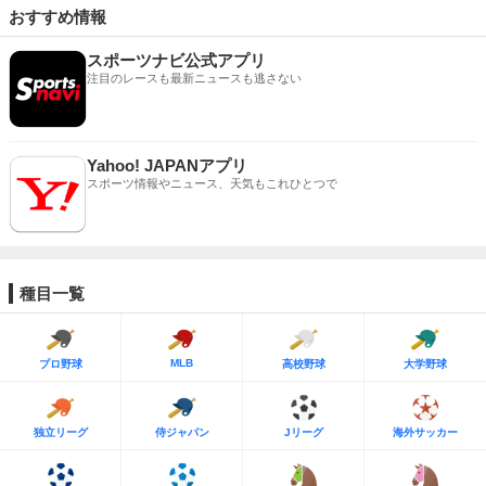
おすすめ情報
スポーツナビ公式アプリ
注目のレースも最新ニュースも逃さない
Yahoo! JAPANアプリ
スポーツ情報やニュース、天気もこれひとつで
種目一覧
MLB
プロ野球
高校野球
大学野球
独立リーグ
侍ジャパン
Jリーグ
海外サッカー