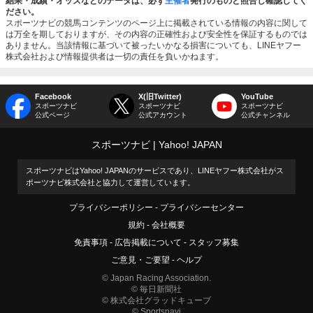
結果・成績・オッズなどのデータは、必ず
主催者
発行のものと照合し確認してく
ださい。
スポーツナビの競馬コンテンツのページ上に掲載されている情報の内容に関して
は万全を期しておりますが、その内容の正確性および安全性を保証するものでは
ありません。当該情報に基づいて被ったいかなる損害についても、LINEヤフー
株式会社および情報提供者は一切の責任を負いかねます。
Facebook
X(旧Twitter)
YouTube
スポーツナビ
スポーツナビ
スポーツナビ
公式ページ
公式アカウント
公式チャンネル
スポーツナビ
Yahoo! JAPAN
スポーツナビはYahoo! JAPANのサービスであり、LINEヤフー株式会社がス
ポーツナビ株式会社と協力して運営しています。
プライバシーポリシー
プライバシーセンター
規約
会社概要
免責事項
広告掲載について
スタッフ募集
ご意見・ご要望
ヘルプ
© Japan Racing Association.
© 毎日新聞社
© 株式会社グラッドキューブ
© Sportsnavi