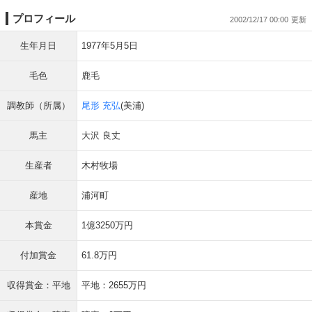
プロフィール
2002/12/17 00:00
生年月日
1977年5月5日
毛色
鹿毛
調教師（所属）
尾形 充弘
(美浦)
馬主
大沢 良丈
生産者
木村牧場
産地
浦河町
本賞金
1億3250万円
付加賞金
61.8万円
収得賞金：平地
平地：2655万円