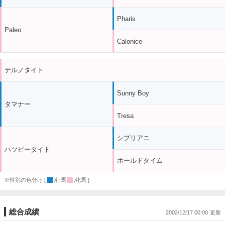
Pharis
Paleo
Calonice
テルノタイト
Sunny Boy
タマナー
Tresa
シプリアニ
ハツピータイト
ホールドタイム
※性別の色分け [
:牡馬
:牝馬 ]
総合成績
2002/12/17 00:00